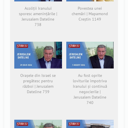
Acoliții Iranului
Povestea unei
sporesc amenințările |
chemări | Mapamond
Jerusalem Dateline
Creștin 1149
738
Orașele din Israel se
Au fost oprite
pregătesc pentru
loviturile împotriva
război | Jerusalem
Iranului și continuă
Dateline 739
negocierile |
Jerusalem Dateline
740