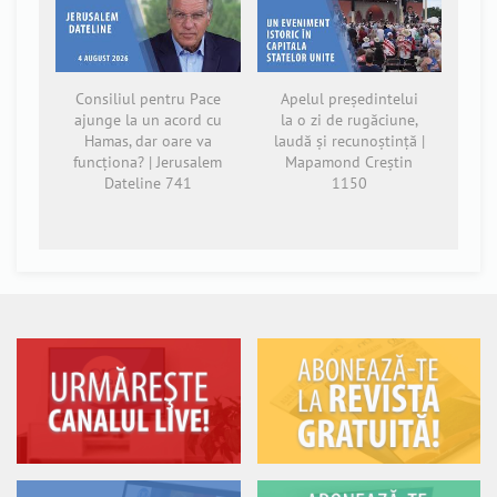
Consiliul pentru Pace
Apelul președintelui
ajunge la un acord cu
la o zi de rugăciune,
Hamas, dar oare va
laudă și recunoștință |
funcționa? | Jerusalem
Mapamond Creștin
Dateline 741
1150