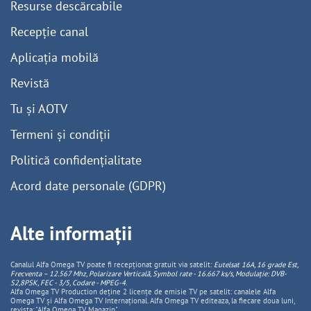
Resurse descărcabile
Recepție canal
Aplicația mobilă
Revistă
Tu și AOTV
Termeni și condiții
Politică confidențialitate
Acord date personale (GDPR)
Alte informații
Canalul Alfa Omega TV poate fi recepționat gratuit via satelit:
Eutelsat 16A, 16 grade Est,
Frecventa – 12.567 Mhz, Polarizare
Vertica
lă, Symbol rate - 16.667 ks/s, Modulație: DVB-
S2,8PSK, FEC - 3/5, Codare - MPEG-4
.
Alfa Omega TV Production deține 2 licențe de emisie TV pe satelit: canalele Alfa
Omega TV și Alfa Omega TV Internațional. Alfa Omega TV editeaza, la fiecare doua luni,
revista: "Alfa Omega TV Magazin".