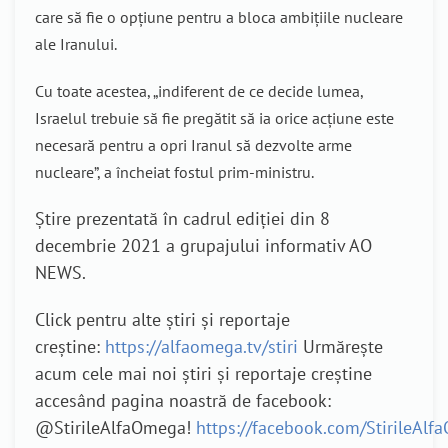
care să fie o opțiune pentru a bloca ambițiile nucleare
ale Iranului.
Cu toate acestea, „indiferent de ce decide lumea,
Israelul trebuie să fie pregătit să ia orice acțiune este
necesară pentru a opri Iranul să dezvolte arme
nucleare”, a încheiat fostul prim-ministru.
Știre prezentată în cadrul ediției din 8
decembrie 2021 a grupajului informativ AO
NEWS.
Click pentru alte știri și reportaje
creștine:
https://alfaomega.tv/stiri
Urmărește
acum cele mai noi știri și reportaje creștine
accesând pagina noastră de facebook:
@StirileAlfaOmega!
https://facebook.com/StirileAl