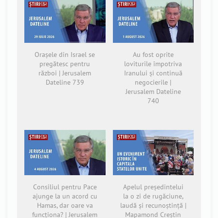
Orașele din Israel se
Au fost oprite
pregătesc pentru
loviturile împotriva
război | Jerusalem
Iranului și continuă
Dateline 739
negocierile |
Jerusalem Dateline
740
Consiliul pentru Pace
Apelul președintelui
ajunge la un acord cu
la o zi de rugăciune,
Hamas, dar oare va
laudă și recunoștință |
funcționa? | Jerusalem
Mapamond Creștin