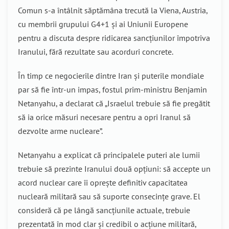
Comun s-a întâlnit săptămâna trecută la Viena, Austria,
cu membrii grupului G4+1 și ai Uniunii Europene
pentru a discuta despre ridicarea sancțiunilor împotriva
Iranului, fără rezultate sau acorduri concrete.
În timp ce negocierile dintre Iran și puterile mondiale
par să fie într-un impas, fostul prim-ministru Benjamin
Netanyahu, a declarat că „Israelul trebuie să fie pregătit
să ia orice măsuri necesare pentru a opri Iranul să
dezvolte arme nucleare”.
Netanyahu a explicat că principalele puteri ale lumii
trebuie să prezinte Iranului două opțiuni: să accepte un
acord nuclear care îi oprește definitiv capacitatea
nucleară militară sau să suporte consecințe grave. El
consideră că pe lângă sancțiunile actuale, trebuie
prezentată în mod clar și credibil o acțiune militară,