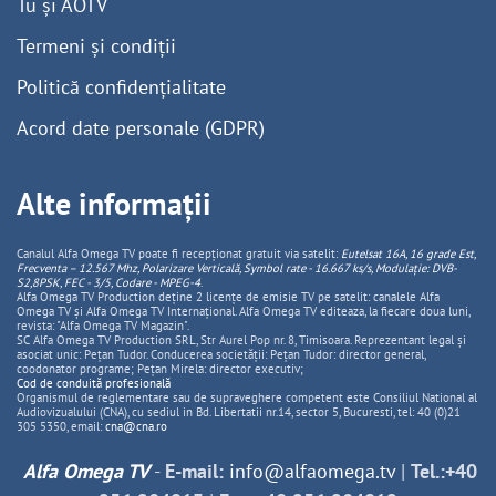
Tu și AOTV
Termeni și condiții
Politică confidențialitate
Acord date personale (GDPR)
Alte informații
Canalul Alfa Omega TV poate fi recepționat gratuit via satelit:
Eutelsat 16A, 16 grade Est,
Frecventa – 12.567 Mhz, Polarizare
Vertica
lă, Symbol rate - 16.667 ks/s, Modulație: DVB-
S2,8PSK, FEC - 3/5, Codare - MPEG-4
.
Alfa Omega TV Production deține 2 licențe de emisie TV pe satelit: canalele Alfa
Omega TV și Alfa Omega TV Internațional. Alfa Omega TV editeaza, la fiecare doua luni,
revista: "Alfa Omega TV Magazin".
SC Alfa Omega TV Production SRL, Str Aurel Pop nr. 8, Timisoara. Reprezentant legal și
asociat unic: Pețan Tudor. Conducerea societății: Pețan Tudor: director general,
coodonator programe; Pețan Mirela: director executiv;
Cod de conduită profesională
Organismul de reglementare sau de supraveghere competent este Consiliul National al
Audiovizualului (CNA), cu sediul in Bd. Libertatii nr.14, sector 5, Bucuresti, tel: 40 (0)21
305 5350, email:
cna@cna.ro
Alfa Omega TV
-
E-mail:
info@alfaomega.tv
|
Tel.:+40