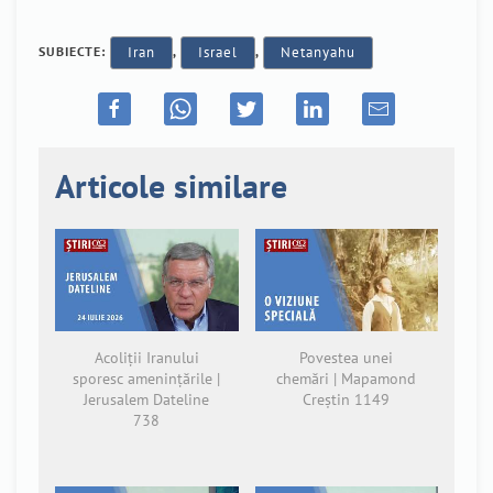
SUBIECTE:
Iran
,
Israel
,
Netanyahu
Articole similare
Acoliții Iranului
Povestea unei
sporesc amenințările |
chemări | Mapamond
Jerusalem Dateline
Creștin 1149
738