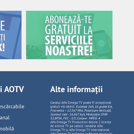
ii AOTV
Alte informații
Canalul Alfa Omega TV poate fi recepționat
escărcabile
gratuit via satelit:
Eutelsat 16A, 16 grade Est,
Frecventa – 12.567 Mhz, Polarizare
Vertica
lă,
Symbol rate - 16.667 ks/s, Modulație: DVB-
anal
S2,8PSK, FEC - 3/5, Codare - MPEG-4
.
Alfa Omega TV Production deține 2 licențe
de emisie TV pe satelit: canalele Alfa
mobilă
Omega TV și Alfa Omega TV Internațional.
Alfa Omega TV editeaza, la fiecare doua luni,