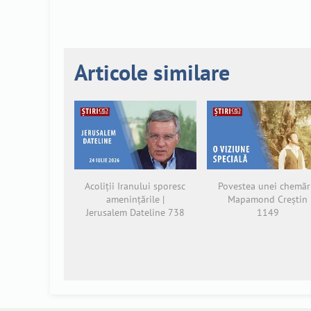
Articole similare
Acoliții Iranului sporesc
Povestea unei chemări
amenințările |
Mapamond Creștin
Jerusalem Dateline 738
1149