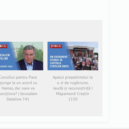
Consiliul pentru Pace
Apelul președintelui la
ajunge la un acord cu
o zi de rugăciune,
Hamas, dar oare va
laudă și recunoștință |
funcționa? | Jerusalem
Mapamond Creștin
Dateline 741
1150