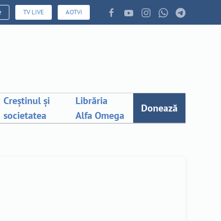
e
TV LIVE
AOTVi
Creștinul și
Librăria
Donează
societatea
Alfa Omega