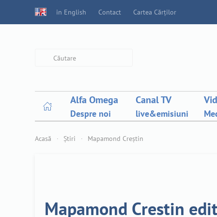
in English
Contact
Cartea Cărților
Type 2 or more characters for
results.
Alfa Omega
Canal TV
Vi
Despre noi
live&emisiuni
Med
Acasă
Știri
Mapamond Creștin
Mapamond Crestin edit