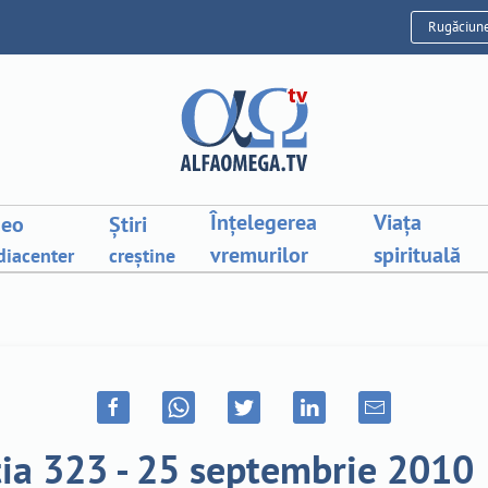
Rugăciun
Înțelegerea
Viața
deo
Știri
vremurilor
spirituală
iacenter
creștine
ia 323 - 25 septembrie 2010