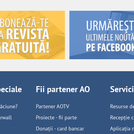
peciale
Fii partener AO
Servic
găciune?
Partener AOTV
Resurse d
rwall
Proiecte - fii parte
Recepție c
Donații - card bancar
Aplicația 