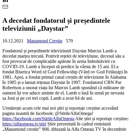
A decedat fondatorul și președintele
televiziunii „Daystar”
10.12.2021
Mapamond Creștin
579
Fondatorul și președintele televiziunii Daystar Marcus Lamb a
decedat marțea trecută. Potrivit rețelei de televiziune, decesul său a
fost provocat de complicațiile apărute în urma îmbolnăvirii cu
COVID-19. Lamb a început să predice la vârsta de 15 ani. El a
fondat Biserica Word of God Fellowship (Vărd ov God Felăușip) în
1981. Apoi, a fondat primul canal creștin de televiziune în Alabama
în 1985 și a lansat rețeaua Daystar în 1997. Fondatorul CBN Par
Robertson a onorat viața lui Marcus Lamb spunând că milioane de
oameni își vor aduce aminte de el. Lamb o lasă în urmă pe nevasta
sa Joni și pe cei trei copii. Lamb a avut 64 de ani.
Urmărește acum cele mai noi știri și reportaje creștine accesând
pagina noastră de facebook: @StirileAlfaOmega!
https://facebook.com/StirileAlfaOmega
Alte știri și reportaje creștine:
https://alfaomega.tv/stiri
Știre prezentată în cadrul emisiunii
„Mapamond creștin” 908, difuzată la Alfa Omega TV în decembrie