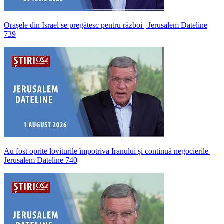
Orașele din Israel se pregătesc pentru război | Jerusalem Dateline
739
Au fost oprite loviturile împotriva Iranului și continuă negocierile |
Jerusalem Dateline 740