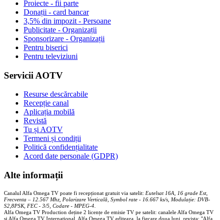
Proiecte - fii parte
Donații - card bancar
3,5% din impozit - Persoane
Publicitate - Organizații
Sponsorizare - Organizații
Pentru biserici
Pentru televiziuni
Servicii AOTV
Resurse descărcabile
Recepție canal
Aplicația mobilă
Revistă
Tu și AOTV
Termeni și condiții
Politică confidențialitate
Acord date personale (GDPR)
Alte informații
Canalul Alfa Omega TV poate fi recepționat gratuit via satelit:
Eutelsat 16A, 16 grade Est,
Frecventa – 12.567 Mhz, Polarizare
Vertica
lă, Symbol rate - 16.667 ks/s, Modulație: DVB-
S2,8PSK, FEC - 3/5, Codare - MPEG-4
.
Alfa Omega TV Production deține 2 licențe de emisie TV pe satelit: canalele Alfa Omega TV
și Alfa Omega TV Internațional. Alfa Omega TV editeaza, la fiecare doua luni, revista: "Alfa