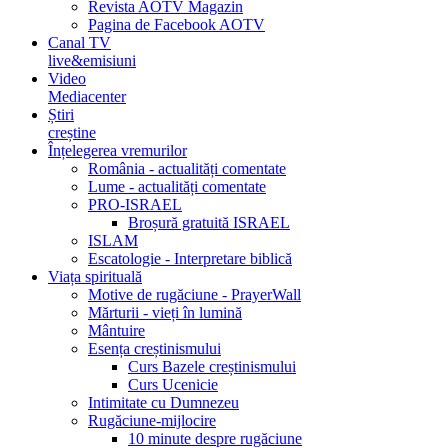
Revista AOTV Magazin
Pagina de Facebook AOTV
Canal TV
live&emisiuni
Video
Mediacenter
Știri
creștine
Înțelegerea vremurilor
România - actualități comentate
Lume - actualități comentate
PRO-ISRAEL
Broșură gratuită ISRAEL
ISLAM
Escatologie - Interpretare biblică
Viața spirituală
Motive de rugăciune - PrayerWall
Mărturii - vieți în lumină
Mântuire
Esența creștinismului
Curs Bazele creștinismului
Curs Ucenicie
Intimitate cu Dumnezeu
Rugăciune-mijlocire
10 minute despre rugăciune