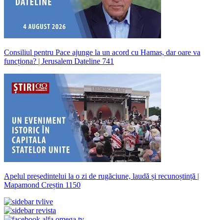
Consiliul pentru Pace ajunge la un acord cu Hamas, dar oare va
funcționa? | Jerusalem Dateline 741
Apelul președintelui la o zi de rugăciune, laudă și recunoștință |
Mapamond Creștin 1150