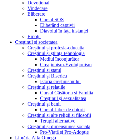
Devoțional
Vindecare
Eliberare
Cursul SOS
Eliberând captivii
Diavolul în fața instanței
Emoții
Creștinul și societatea
Creștinul și profesia-educația
Creștinul și știința-tehnologia
Mediul înconjurător
Creaționism-Evoluționism
Creștinul și statul
Creștinul și Biserica
Istoria creștinismului
Creștinul și relațiile
Cursul Căsătoria și Familia
Creștinul și sexualitatea
Creștinul și banii
Cursul Liber de datorii
Creștinul și alte religii și filosofii
Terapii alternative
Creștinul și dimensiunea socială
Pro-Viață și Pro-Adopție
Librăria Alfa Omega