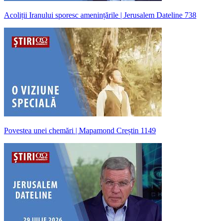
Acoliții Iranului sporesc amenințările | Jerusalem Dateline 738
Povestea unei chemări | Mapamond Creștin 1149