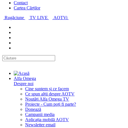
Contact
Cartea Cărților
Rugăciune
TV LIVE
AOTVi
Alfa Omega
Despre noi
Cine suntem și ce facem
Ce spun alții despre AOTV
Noutăți Alfa Omega TV
Proiecte - Cum poți fi parte?
Donează
Campanii media
Aplicația mobilă AOTV
Newsletter email