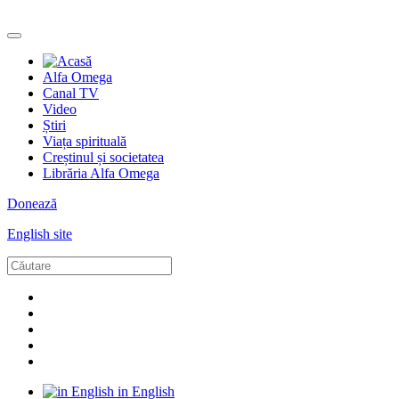
Alfa Omega
Canal TV
Video
Știri
Viața spirituală
Creștinul și societatea
Librăria Alfa Omega
Donează
English site
in English