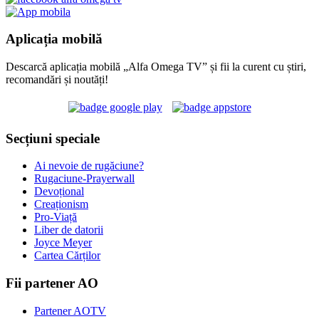
Aplicația mobilă
Descarcă aplicația mobilă „Alfa Omega TV” și fii la curent cu știri,
recomandări și noutăți!
Secțiuni speciale
Ai nevoie de rugăciune?
Rugaciune-Prayerwall
Devoțional
Creaționism
Pro-Viață
Liber de datorii
Joyce Meyer
Cartea Cărților
Fii partener AO
Partener AOTV