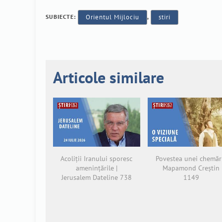
SUBIECTE:
Orientul Mijlociu
,
stiri
Articole similare
Acoliții Iranului sporesc
Povestea unei chemări
amenințările |
Mapamond Creștin
Jerusalem Dateline 738
1149