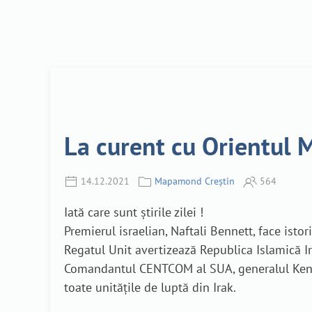
La curent cu Orientul M
14.12.2021
Mapamond Creștin
564
Iată care sunt știrile zilei !
Premierul israelian, Naftali Bennett, face isto
Regatul Unit avertizează Republica Islamică Ir
Comandantul CENTCOM al SUA, generalul Kenneth
toate unitățile de luptă din Irak.