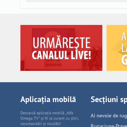
Aplicația mobilă
Secțiuni s
Descarcă aplicația mobilă „Alfa
Ai nevoie de ru
Omega TV” și fii la curent cu știri,
recomandări și noutăți!
Rugaciune-Praye