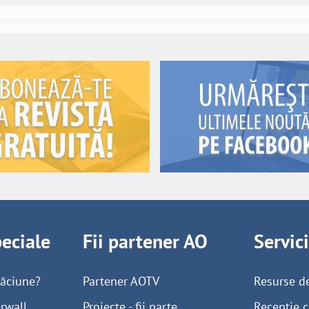
peciale
Fii partener AO
Servic
găciune?
Partener AOTV
Resurse d
rwall
Proiecte - fii parte
Recepție c