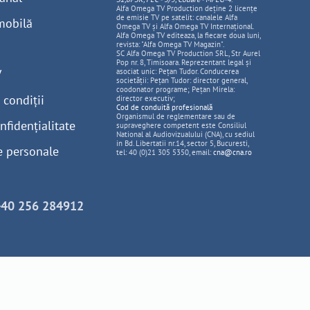
Alfa Omega TV Production deține 2 licențe
de emisie TV pe satelit: canalele Alfa
mobilă
Omega TV și Alfa Omega TV Internațional.
Alfa Omega TV editeaza, la fiecare doua luni,
revista: "Alfa Omega TV Magazin".
SC Alfa Omega TV Production SRL, Str Aurel
Pop nr. 8, Timisoara. Reprezentant legal și
V
asociat unic: Pețan Tudor. Conducerea
societății: Pețan Tudor: director general,
coodonator programe; Pețan Mirela:
 condiții
director executiv;
Cod de conduită profesională
Organismul de reglementare sau de
nfidențialitate
supraveghere competent este Consiliul
National al Audiovizualului (CNA), cu sediul
in Bd. Libertatii nr.14, sector 5, Bucuresti,
e personale
tel: 40 (0)21 305 5350, email:
cna@cna.ro
+40 256 284912