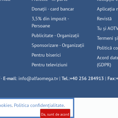
Donații - card bancar
Aplicația 
3,5% din impozit -
Revistă
Persoane
Tu și AOT
Publicitate - Organizații
Termeni și
Sponsorizare - Organizații
Politică co
Pentru biserici
Acord dat
Pentru televiziuni
(GDPR)
-
E-mail:
info@alfaomega.tv
|
Tel.:+40 256 284913
|
Fax:
ookies
.
Politica confidențialitate
.
Da, sunt de acord