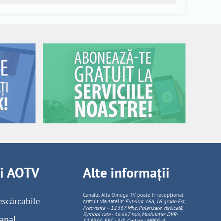
ii AOTV
Alte informații
Canalul Alfa Omega TV poate fi recepționat
escărcabile
gratuit via satelit:
Eutelsat 16A, 16 grade Est,
Frecventa – 12.567 Mhz, Polarizare
Vertica
lă,
Symbol rate - 16.667 ks/s, Modulație: DVB-
anal
S2,8PSK, FEC - 3/5, Codare - MPEG-4
.