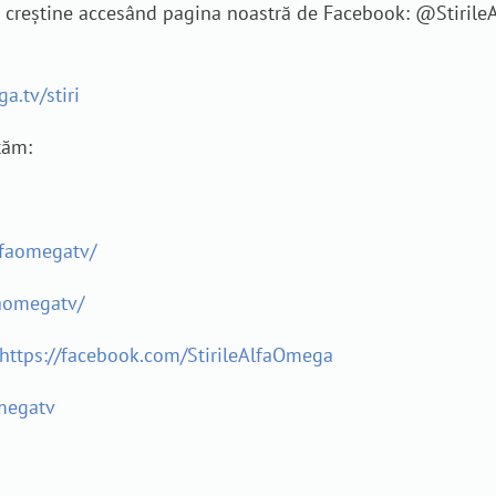
je creștine accesând pagina noastră de Facebook: @Stiril
a.tv/stiri
tăm:
lfaomegatv/
aomegatv/
https://facebook.com/StirileAlfaOmega
megatv