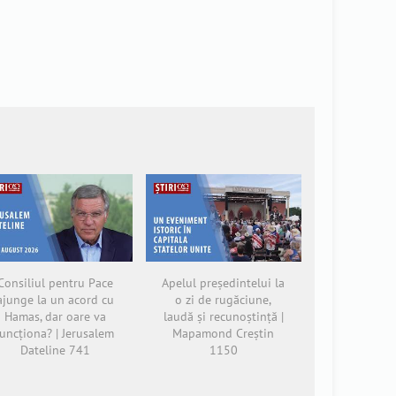
Consiliul pentru Pace
Apelul președintelui la
ajunge la un acord cu
o zi de rugăciune,
Hamas, dar oare va
laudă și recunoștință |
funcționa? | Jerusalem
Mapamond Creștin
Dateline 741
1150