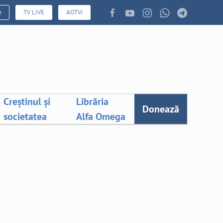
e
TV LIVE
AOTVi
Creștinul și
Librăria
Donează
societatea
Alfa Omega