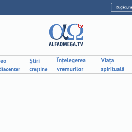
Rugăciun
Înțelegerea
Viața
deo
Știri
vremurilor
spirituală
iacenter
creștine