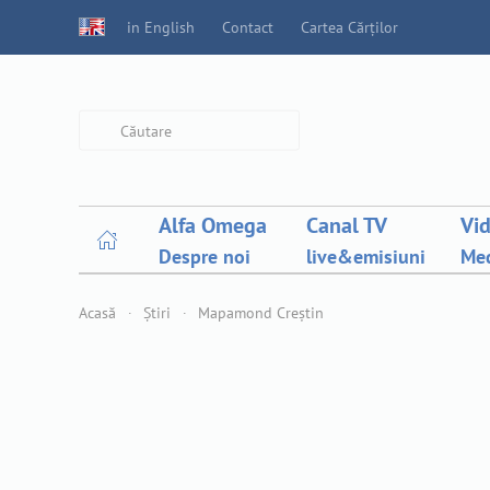
in English
Contact
Cartea Cărților
Type 2 or more characters for
results.
Alfa Omega
Canal TV
Vi
Despre noi
live&emisiuni
Med
Acasă
Știri
Mapamond Creștin