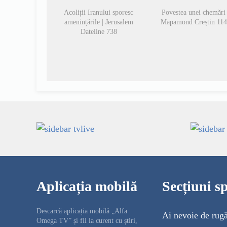
Acoliții Iranului sporesc
Povestea unei chemări 
amenințările | Jerusalem
Mapamond Creștin 11
Dateline 738
Aplicația mobilă
Secțiuni sp
Descarcă aplicația mobilă „Alfa
Ai nevoie de rug
Omega TV” și fii la curent cu știri,