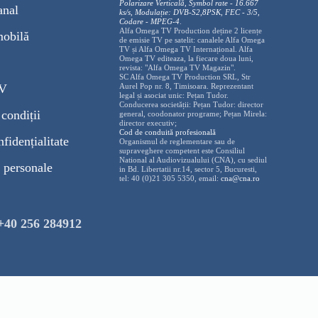
Polarizare
Vertica
lă, Symbol rate - 16.667
anal
ks/s, Modulație: DVB-S2,8PSK, FEC - 3/5,
Codare - MPEG-4
.
Alfa Omega TV Production deține 2 licențe
mobilă
de emisie TV pe satelit: canalele Alfa Omega
TV și Alfa Omega TV Internațional. Alfa
Omega TV editeaza, la fiecare doua luni,
revista: "Alfa Omega TV Magazin".
SC Alfa Omega TV Production SRL, Str
TV
Aurel Pop nr. 8, Timisoara. Reprezentant
legal și asociat unic: Pețan Tudor.
Conducerea societății: Pețan Tudor: director
condiții
general, coodonator programe; Pețan Mirela:
director executiv;
Cod de conduită profesională
nfidențialitate
Organismul de reglementare sau de
supraveghere competent este Consiliul
National al Audiovizualului (CNA), cu sediul
 personale
in Bd. Libertatii nr.14, sector 5, Bucuresti,
tel: 40 (0)21 305 5350, email:
cna@cna.ro
+40 256 284912