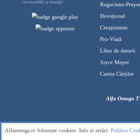
recomandări și noutăți!
Rugaciune-Praye
Devoțional
Creaționism
Pro-Viață
Liber de datorii
Joyce Meyer
Cartea Cărților
Alfa Omega T
Alfaomega.tv folosește cookies. Info și setări:
Politica Coo