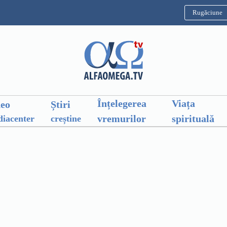
Rugăciune
Înțelegerea
Viața
deo
Știri
vremurilor
spirituală
iacenter
creștine