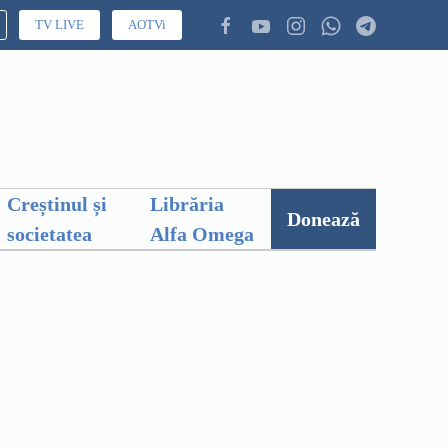
TV LIVE
AOTVi
Creștinul și
Librăria
Donează
societatea
Alfa Omega