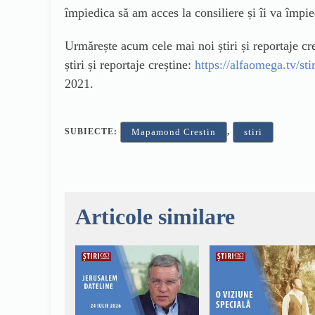
împiedica să am acces la consiliere și îi va împie
Urmărește acum cele mai noi știri și reportaje 
știri și reportaje creștine:
https://alfaomega.tv/stir
2021.
SUBIECTE:
,
Mapamond Crestin
stiri
Articole similare