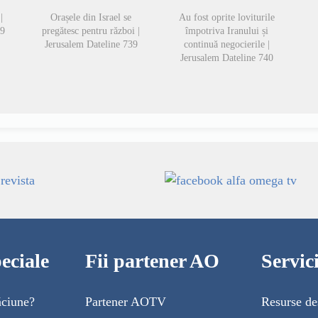
|
Orașele din Israel se
Au fost oprite loviturile
49
pregătesc pentru război |
împotriva Iranului și
Jerusalem Dateline 739
continuă negocierile |
Jerusalem Dateline 740
eciale
Fii partener AO
Servi
ăciune?
Partener AOTV
Resurse de