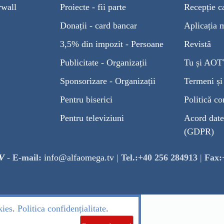
rwall
Proiecte - fii parte
Recepție c
Donații - card bancar
Aplicația 
3,5% din impozit - Persoane
Revistă
Publicitate - Organizații
Tu și AO
Sponsorizare - Organizații
Termeni și 
Pentru biserici
Politică co
Pentru televiziuni
Acord date
(GDPR)
V
-
E-mail:
info@alfaomega.tv
|
Tel.:+40 256 284913
|
Fax:
kies
.
Politica confidențialitate
.