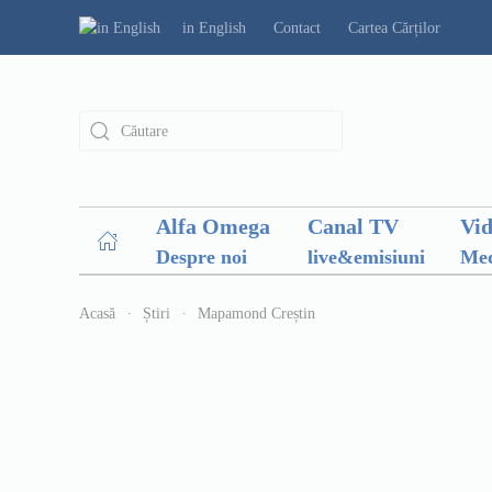
in English
Contact
Cartea Cărților
Alfa Omega
Canal TV
Vi
Despre noi
live&emisiuni
Med
Acasă
Știri
Mapamond Creștin