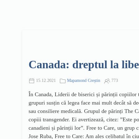
Canada: dreptul la libe
15.12.2021
Mapamond Creștin
773
În Canada, Liderii de biserici și părinții copiilo
grupuri susțin că legea face mai mult decât să dec
sau consiliere medicală. Grupul de părinți The C
copiii transgender. Ei avertizează, citez: ”Este po
canadieni și părinții lor”. Free to Care, un grup
Jose Ruba, Free to Care: Am ales celibatul în ciu