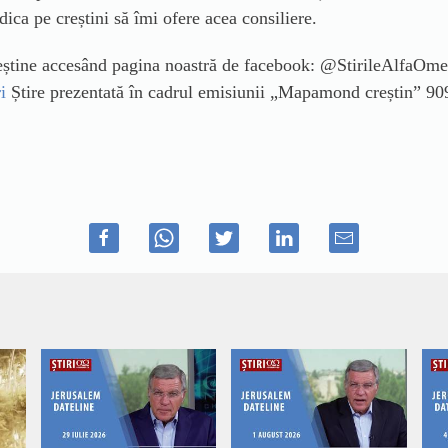
dica pe creștini să îmi ofere acea consiliere.
creștine accesând pagina noastră de facebook: @StirileAlfaOm
i
Știre prezentată în cadrul emisiunii „Mapamond creștin” 90