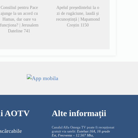
Consiliul pentru Pace
Apelul președintelui la o
ajunge la un acord cu
zi de rugăciune, laudă și
Hamas, dar oare va
recunoștință | Mapamond
funcționa? | Jerusalem
Creștin 1150
Dateline 741
cii AOTV
Alte informații
Canalul Alfa Omega TV poate fi recepționat
scărcabile
gratuit via satelit:
Eutelsat 16A, 16 grade
Est, Frecventa – 12.567 Mhz,