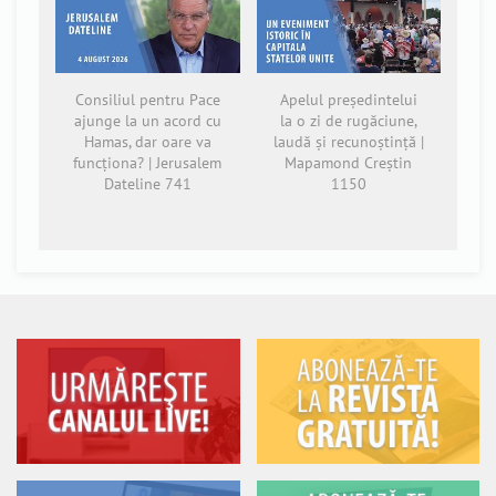
Consiliul pentru Pace
Apelul președintelui
ajunge la un acord cu
la o zi de rugăciune,
Hamas, dar oare va
laudă și recunoștință |
funcționa? | Jerusalem
Mapamond Creștin
Dateline 741
1150