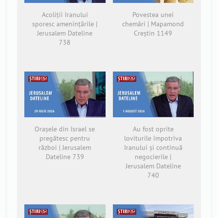
Acoliții Iranului
Povestea unei
sporesc amenințările |
chemări | Mapamond
Jerusalem Dateline
Creștin 1149
738
Orașele din Israel se
Au fost oprite
pregătesc pentru
loviturile împotriva
război | Jerusalem
Iranului și continuă
Dateline 739
negocierile |
Jerusalem Dateline
740