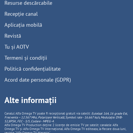
Resurse descărcabile
Recepție canal
Aplicația mobilă
Revistă
Tu și AOTV
Termeni și condiții
Politică confidențialitate
Acord date personale (GDPR)
Alte informații
Canalul Alfa Omega TV poate fi recepționat gratuit via satelit:
Eutelsat 16A, 16 grade Est,
Frecventa – 12.567 Mhz, Polarizare
Vertica
lă, Symbol rate - 16.667 ks/s, Modulație: DVB-
S2,8PSK, FEC - 3/5, Codare - MPEG-4
.
Alfa Omega TV Production deține 2 licențe de emisie TV pe satelit: canalele Alfa
Omega TV și Alfa Omega TV Internațional. Alfa Omega TV editeaza, la fiecare doua luni,
revista: "Alfa Omega TV Magazin".