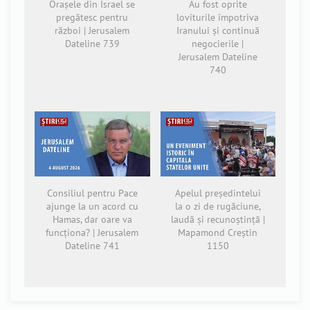
Orașele din Israel se
Au fost oprite
pregătesc pentru
loviturile împotriva
război | Jerusalem
Iranului și continuă
Dateline 739
negocierile |
Jerusalem Dateline
740
Consiliul pentru Pace
Apelul președintelui
ajunge la un acord cu
la o zi de rugăciune,
Hamas, dar oare va
laudă și recunoștință |
funcționa? | Jerusalem
Mapamond Creștin
Dateline 741
1150