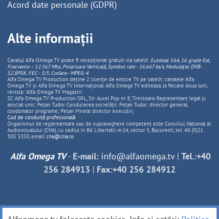
Acord date personale (GDPR)
Alte informații
Canalul Alfa Omega TV poate fi recepționat gratuit via satelit:
Eutelsat 16A, 16 grade Est,
Frecventa – 12.567 Mhz, Polarizare
Vertica
lă, Symbol rate - 16.667 ks/s, Modulație: DVB-
S2,8PSK, FEC - 3/5, Codare - MPEG-4
.
Alfa Omega TV Production deține 2 licențe de emisie TV pe satelit: canalele Alfa
Omega TV și Alfa Omega TV Internațional. Alfa Omega TV editeaza, la fiecare doua luni,
revista: "Alfa Omega TV Magazin".
SC Alfa Omega TV Production SRL, Str Aurel Pop nr. 8, Timisoara. Reprezentant legal și
asociat unic: Pețan Tudor. Conducerea societății: Pețan Tudor: director general,
coodonator programe; Pețan Mirela: director executiv;
Cod de conduită profesională
Organismul de reglementare sau de supraveghere competent este Consiliul National al
Audiovizualului (CNA), cu sediul in Bd. Libertatii nr.14, sector 5, Bucuresti, tel: 40 (0)21
305 5350, email:
cna@cna.ro
Alfa Omega TV
-
E-mail:
info@alfaomega.tv
|
Tel.:+40
256 284913
|
Fax:+40 256 284912