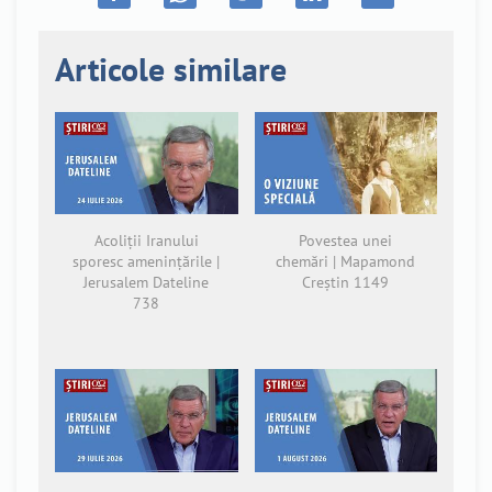
Articole similare
Acoliții Iranului
Povestea unei
sporesc amenințările |
chemări | Mapamond
Jerusalem Dateline
Creștin 1149
738