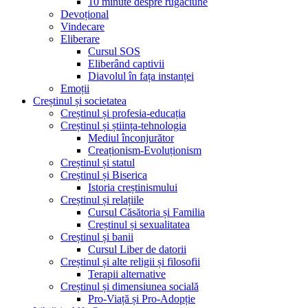
10 minute despre rugăciune
Devoțional
Vindecare
Eliberare
Cursul SOS
Eliberând captivii
Diavolul în fața instanței
Emoții
Creștinul și societatea
Creștinul și profesia-educația
Creștinul și știința-tehnologia
Mediul înconjurător
Creaționism-Evoluționism
Creștinul și statul
Creștinul și Biserica
Istoria creștinismului
Creștinul și relațiile
Cursul Căsătoria și Familia
Creștinul și sexualitatea
Creștinul și banii
Cursul Liber de datorii
Creștinul și alte religii și filosofii
Terapii alternative
Creștinul și dimensiunea socială
Pro-Viață și Pro-Adopție