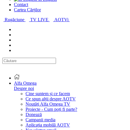
Contact
Cartea Cărților
Rugăciune
TV LIVE
AOTVi
Alfa Omega
Despre noi
Cine suntem și ce facem
Ce spun alții despre AOTV
Noutăți Alfa Omega TV
Proiecte - Cum poți fi parte?
Donează
Campanii media
Aplicația mobilă AOTV