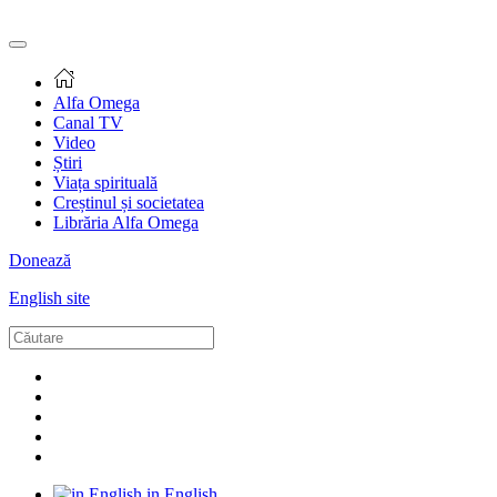
Alfa Omega
Canal TV
Video
Știri
Viața spirituală
Creștinul și societatea
Librăria Alfa Omega
Donează
English site
in English