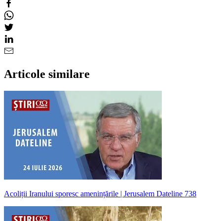
Articole similare
Acoliții Iranului sporesc amenințările | Jerusalem Dateline 738