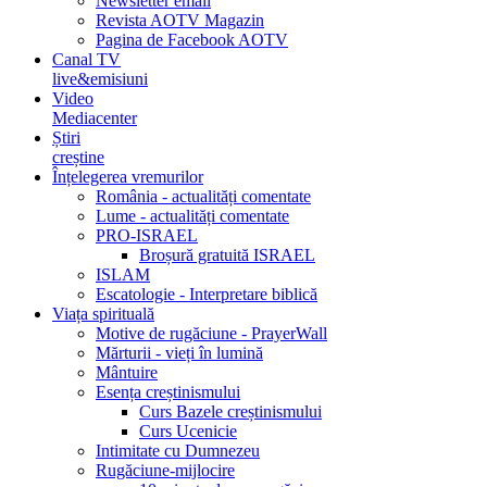
Newsletter email
Revista AOTV Magazin
Pagina de Facebook AOTV
Canal TV
live&emisiuni
Video
Mediacenter
Știri
creștine
Înțelegerea vremurilor
România - actualități comentate
Lume - actualități comentate
PRO-ISRAEL
Broșură gratuită ISRAEL
ISLAM
Escatologie - Interpretare biblică
Viața spirituală
Motive de rugăciune - PrayerWall
Mărturii - vieți în lumină
Mântuire
Esența creștinismului
Curs Bazele creștinismului
Curs Ucenicie
Intimitate cu Dumnezeu
Rugăciune-mijlocire