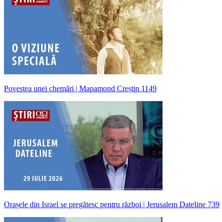
Povestea unei chemări | Mapamond Creștin 1149
Orașele din Israel se pregătesc pentru război | Jerusalem Dateline 739