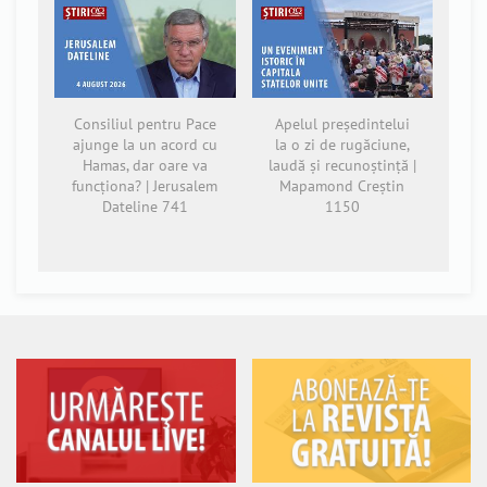
Consiliul pentru Pace
Apelul președintelui
ajunge la un acord cu
la o zi de rugăciune,
Hamas, dar oare va
laudă și recunoștință |
funcționa? | Jerusalem
Mapamond Creștin
Dateline 741
1150