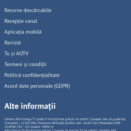
Resurse descărcabile
Recepție canal
Aplicația mobilă
Revistă
Tu și AOTV
Termeni și condiții
Politică confidențialitate
Acord date personale (GDPR)
Alte informații
Canalul Alfa Omega TV poate fi recepționat gratuit via satelit:
Eutelsat 16A, 16 grade Est,
Frecventa – 12.567 Mhz, Polarizare
Vertica
lă, Symbol rate - 16.667 ks/s, Modulație: DVB-
S2,8PSK, FEC - 3/5, Codare - MPEG-4
.
Alfa Omega TV Production deține 2 licențe de emisie TV pe satelit: canalele Alfa