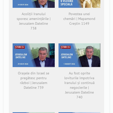
Acoliții Iranului
Povestea unei
sporesc amenințările |
chemări | Mapamond
Jerusalem Dateline
Creștin 1149
738
Orașele din Israel se
Au fost oprite
pregătesc pentru
loviturile împotriva
război | Jerusalem
Iranului și continuă
Dateline 739
negocierile |
Jerusalem Dateline
740