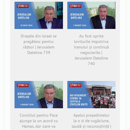
Orașele din Israel se
Au fost oprite
pregătesc pentru
loviturile împotriva
război | Jerusalem
Iranului și continuă
Dateline 739
negocierile |
Jerusalem Dateline
740
Consiliul pentru Pace
Apelul președintelui
ajunge la un acord cu
la o zi de rugăciune,
Hamas, dar oare va
laudă și recunoștință |