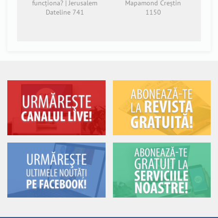
funcționa? | Jerusalem
Mapamond Creștin
Dateline 741
1150