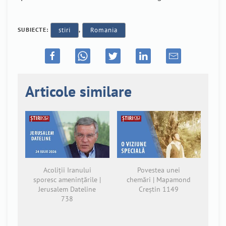
SUBIECTE:
stiri
,
Romania
Articole similare
Acoliții Iranului
Povestea unei
sporesc amenințările |
chemări | Mapamond
Jerusalem Dateline
Creștin 1149
738