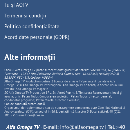
Tu și AOTV
Termeni și condiții
Politică confidențialitate
Acord date personale (GDPR)
Alte informații
Canalul Alfa Omega TV poate fi recepționat gratuit via satelit:
Eutelsat 16A, 16 grade Est,
Frecventa – 12.567 Mhz, Polarizare
Vertica
lă, Symbol rate - 16.667 ks/s, Modulație: DVB-
S2,8PSK, FEC - 3/5, Codare - MPEG-4
.
Alfa Omega TV Production deține 2 licențe de emisie TV pe satelit: canalele Alfa
Omega TV și Alfa Omega TV Internațional. Alfa Omega TV editeaza, la fiecare doua luni,
revista: "Alfa Omega TV Magazin".
SC Alfa Omega TV Production SRL, Str Aurel Pop nr. 8, Timisoara. Reprezentant legal și
asociat unic: Pețan Tudor. Conducerea societății: Pețan Tudor: director general,
coodonator programe; Pețan Mirela: director executiv;
Cod de conduită profesională
Organismul de reglementare sau de supraveghere competent este Consiliul National al
Audiovizualului (CNA), cu sediul in Bd. Libertatii nr.14, sector 5, Bucuresti, tel: 40 (0)21
305 5350, email:
cna@cna.ro
Alfa Omega TV
-
E-mail:
info@alfaomega.tv
|
Tel.:+40