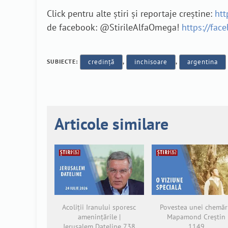
Click pentru alte știri și reportaje creștine:
htt
de facebook: @StirileAlfaOmega!
https://fac
SUBIECTE:
credință
,
inchisoare
,
argentina
Articole similare
Acoliții Iranului sporesc
Povestea unei chemări
amenințările |
Mapamond Creștin
Jerusalem Dateline 738
1149