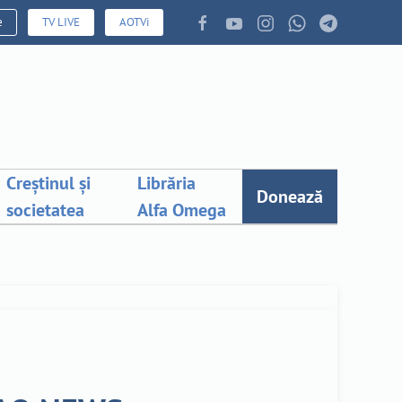
e
TV LIVE
AOTVi
Creștinul și
Librăria
Donează
societatea
Alfa Omega