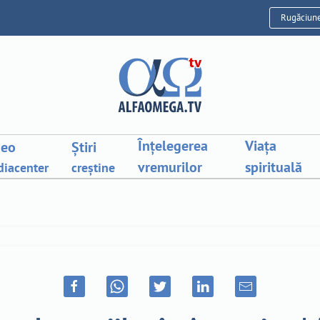
Rugăciun
Înțelegerea
Viața
deo
Știri
vremurilor
spirituală
iacenter
creștine