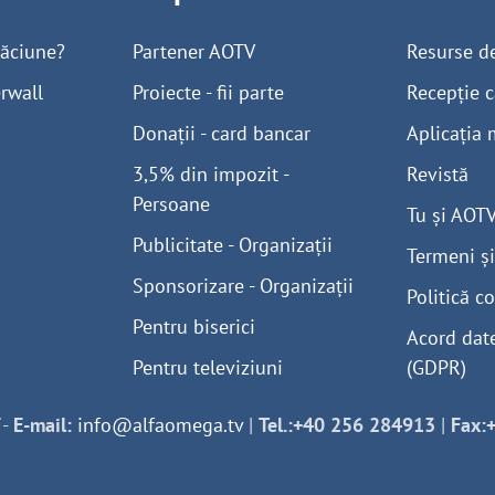
găciune?
Partener AOTV
Resurse d
rwall
Proiecte - fii parte
Recepție c
Donații - card bancar
Aplicația 
3,5% din impozit -
Revistă
Persoane
Tu și AOT
Publicitate - Organizații
Termeni și
Sponsorizare - Organizații
Politică co
Pentru biserici
Acord dat
Pentru televiziuni
(GDPR)
-
E-mail:
info@alfaomega.tv
|
Tel.:+40 256 284913
|
Fax: