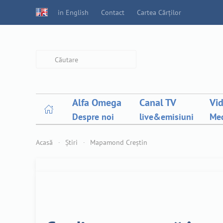
in English
Contact
Cartea Cărților
Type 2 or more characters for
results.
Alfa Omega
Canal TV
Vi
Despre noi
live&emisiuni
Med
Acasă
Știri
Mapamond Creștin