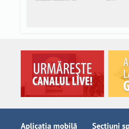
Aplicația mobilă
Secțiuni s