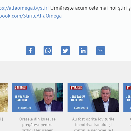
ps://alfaomega.tv/stiri
Urmărește acum cele mai noi știri ș
ebook.com/StirileAlfaOmega
 |
Orașele din Israel se
Au fost oprite loviturile
pregătesc pentru
împotriva Iranului și
război | Jerusalem
continuă negocierile |