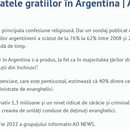
atele gratiilor în Argentina 
 principala confesiune religioasă. Dar un sondaj publicat 
icilor argentinieni a scăzut de la 76% la 62% între 2008 și 
adă de timp.
r în Argentina s-a produs, la fel ca în majoritatea țărilor 
ții din închisori”.
tenciare, care este penticostal, estimează că 40% dintre c
nistrate de evanghelici.
iv 1,3 milioane și un nivel ridicat de sărăcie și criminalit
ă crearea de unități conduse de deținuți evanghelici.
uarie 2022 a grupajului informativ AO NEWS.