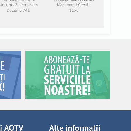
funcționa? | Jerusalem
Mapamond Creștin
Dateline 741
1150
ii AOTV
Alte informații