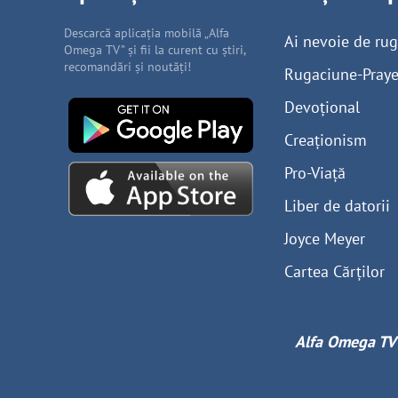
Descarcă aplicația mobilă „Alfa
Ai nevoie de ru
Omega TV” și fii la curent cu știri,
recomandări și noutăți!
Rugaciune-Praye
Devoțional
Creaționism
Pro-Viață
Liber de datorii
Joyce Meyer
Cartea Cărților
Alfa Omega TV