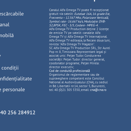
Canalul Alfa Omega TV poate fi recepționat
escărcabile
gratuit via satelit:
Eutelsat 16A, 16 grade Est,
Frecventa – 12.567 Mhz, Polarizare
Vertica
lă,
Symbol rate - 16.667 ks/s, Modulație: DVB-
anal
S2,8PSK, FEC - 3/5, Codare - MPEG-4
.
Alfa Omega TV Production deține 2 licențe
de emisie TV pe satelit: canalele Alfa
mobilă
Omega TV și Alfa Omega TV Internațional.
Alfa Omega TV editeaza, la fiecare doua luni,
revista: "Alfa Omega TV Magazin".
SC Alfa Omega TV Production SRL, Str Aurel
Pop nr. 8, Timisoara. Reprezentant legal și
V
asociat unic: Pețan Tudor. Conducerea
societății: Pețan Tudor: director general,
coodonator programe; Pețan Mirela:
 condiții
director executiv;
Cod de conduită profesională
Organismul de reglementare sau de
nfidențialitate
supraveghere competent este Consiliul
National al Audiovizualului (CNA), cu sediul
in Bd. Libertatii nr.14, sector 5, Bucuresti,
e personale
tel: 40 (0)21 305 5350, email:
cna@cna.ro
+40 256 284912