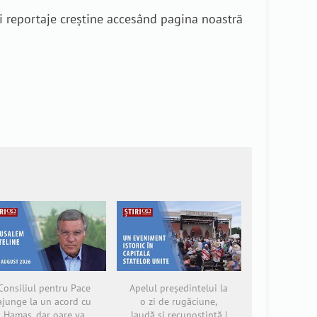
i reportaje creștine accesând pagina noastră
Consiliul pentru Pace
Apelul președintelui la
ajunge la un acord cu
o zi de rugăciune,
Hamas, dar oare va
laudă și recunoștință |