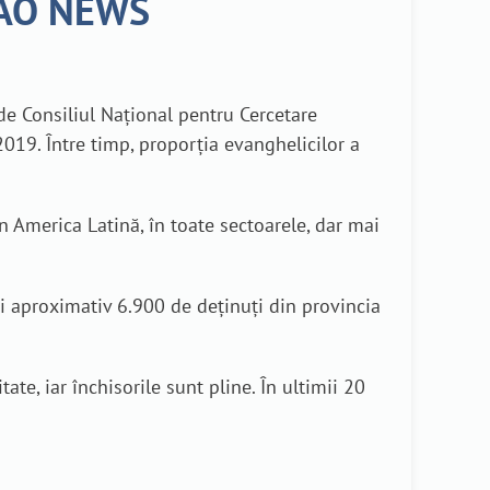
| AO NEWS
de Consiliul Național pentru Cercetare
2019. Între timp, proporția evanghelicilor a
din America Latină, în toate sectoarele, dar mai
ei aproximativ 6.900 de deținuți din provincia
ate, iar închisorile sunt pline. În ultimii 20