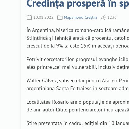
Credința prosperă în sp
10.01.2022
Mapamond Creștin
1236
În Argentina, biserica romano-catolică rămâne
Științifică și Tehnică arată că procentul catol
crescut de la 9% la este 15% în aceeași perio
Potrivit cercetătorilor, progresul evanghelicilo
ales printre „cei mai vulnerabili, inclusiv deținu
Walter Gálvez, subsecretar pentru Afaceri Peni
argentiniană Santa Fe trăiesc în sectoare admi
Localitatea Rosario are o populație de aproximat
de ani, autoritățile penitenciarelor încurajeaz
Știre prezentată în cadrul ediției din 10 ian