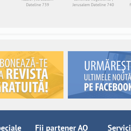
Dateline 739
Jerusalem Dateline 740
peciale
Fii partener AO
Servic