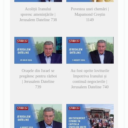
Acoliții Iranului
Povestea unei chemări |
sporesc amenințările |
Mapamond Creștin
Jerusalem Dateline 738
1149
Orașele din Israel se
Au fost oprite loviturile
pregătesc pentru război
împotriva Iranului și
| Jerusalem Dateline
continuă negocierile |
739
Jerusalem Dateline 740