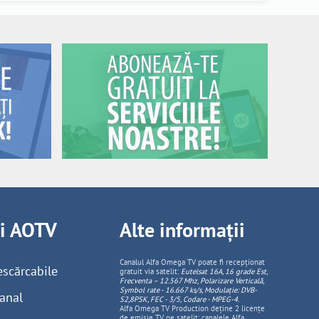
ii AOTV
Alte informații
Canalul Alfa Omega TV poate fi recepționat
escărcabile
gratuit via satelit:
Eutelsat 16A, 16 grade Est,
Frecventa – 12.567 Mhz, Polarizare
Vertica
lă,
Symbol rate - 16.667 ks/s, Modulație: DVB-
anal
S2,8PSK, FEC - 3/5, Codare - MPEG-4
.
Alfa Omega TV Production deține 2 licențe
de emisie TV pe satelit: canalele Alfa