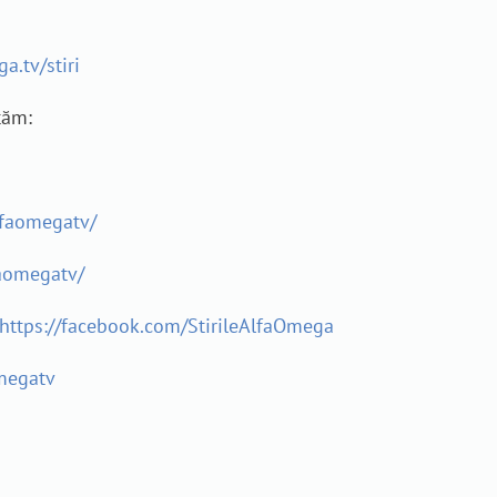
a.tv/stiri
tăm:
lfaomegatv/
aomegatv/
https://facebook.com/StirileAlfaOmega
megatv