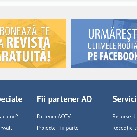
peciale
Fii partener AO
Servic
găciune?
Partener AOTV
Resurse d
rwall
Proiecte - fii parte
Recepție c