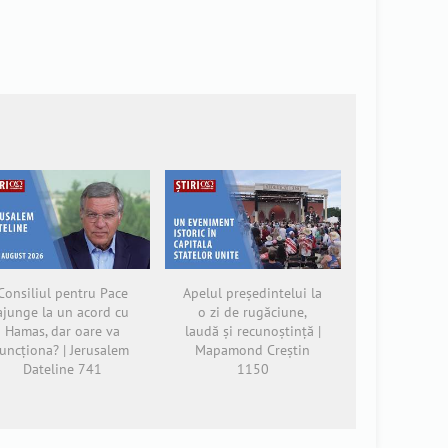
Consiliul pentru Pace
Apelul președintelui la
ajunge la un acord cu
o zi de rugăciune,
Hamas, dar oare va
laudă și recunoștință |
funcționa? | Jerusalem
Mapamond Creștin
Dateline 741
1150