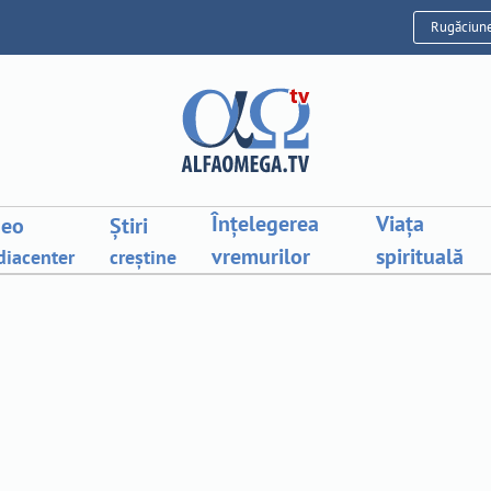
Rugăciun
Înțelegerea
Viața
deo
Știri
vremurilor
spirituală
iacenter
creștine