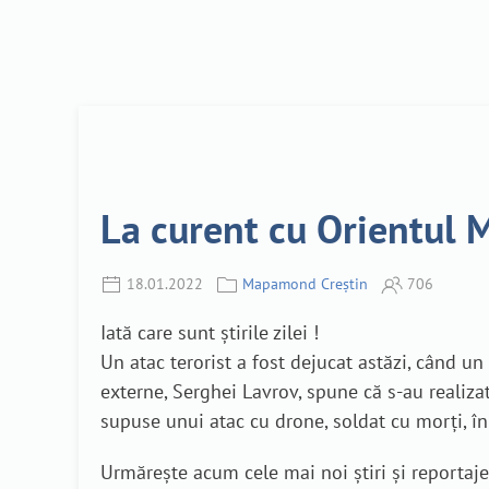
La curent cu Orientul M
18.01.2022
Mapamond Creștin
706
Iată care sunt știrile zilei !
Un atac terorist a fost dejucat astăzi, când un
externe, Serghei Lavrov, spune că s-au realizat
supuse unui atac cu drone, soldat cu morți, în c
Urmărește acum cele mai noi știri și reporta