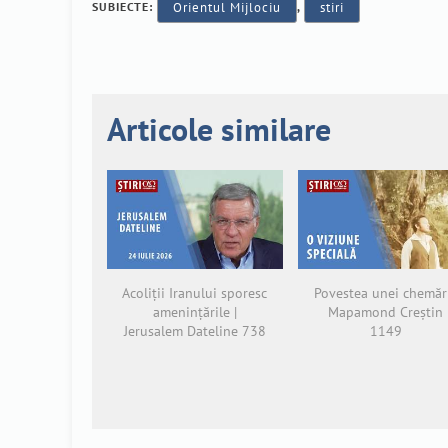
SUBIECTE:
Orientul Mijlociu
,
stiri
Articole similare
Acoliții Iranului sporesc
Povestea unei chemări
amenințările |
Mapamond Creștin
Jerusalem Dateline 738
1149