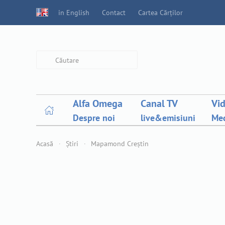
in English
Contact
Cartea Cărților
Type 2 or more characters for
results.
Alfa Omega
Canal TV
Vi
Despre noi
live&emisiuni
Med
Acasă
Știri
Mapamond Creștin