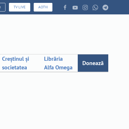
e
TV LIVE
AOTVi
Creștinul și
Librăria
Donează
societatea
Alfa Omega