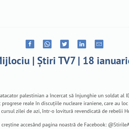
ijlociu | Știri TV7 | 18 ianuar
 atacator palestinian a încercat să înjunghie un soldat al I
 progrese reale în discuțiile nucleare iraniene, care au loc
ursul zilei de azi, într-o lovitură revendicată de rebelii H
je creștine accesând pagina noastră de Facebook: @Stiril