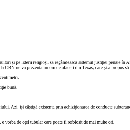
iuitori și pe liderii religioși, să regândească sistemul justiției penale î
 la CBN ne va prezenta un om de afaceri din Texas, care și-a propus să sa
centimetri.
iție bună.
eiului. Azi, își câștigă existența prin achiziționarea de conducte subterane
 vorba de oțel tubular care poate fi refolosit de mai multe ori.