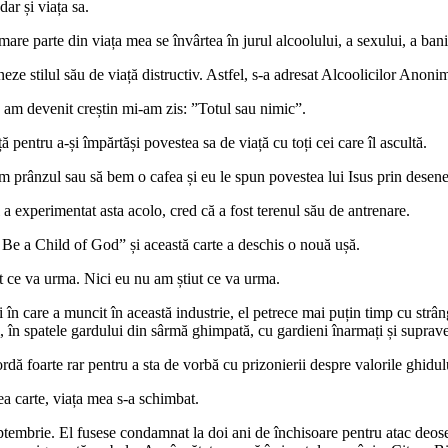
dar și viața sa.
are parte din viața mea se învârtea în jurul alcoolului, a sexului, a banil
neze stilul său de viață distructiv. Astfel, s-a adresat Alcoolicilor Anon
 devenit creștin mi-am zis: ”Totul sau nimic”.
pentru a-și împărtăși povestea sa de viață cu toți cei care îl ascultă.
 prânzul sau să bem o cafea și eu le spun povestea lui Isus prin desene
 a experimentat asta acolo, cred că a fost terenul său de antrenare.
o Be a Child of God” și această carte a deschis o nouă ușă.
it ce va urma. Nici eu nu am știut ce va urma.
în care a muncit în această industrie, el petrece mai puțin timp cu strân
ri, în spatele gardului din sârmă ghimpată, cu gardieni înarmați și supra
dă foarte rar pentru a sta de vorbă cu prizonierii despre valorile ghidul
ea carte, viața mea s-a schimbat.
septembrie. El fusese condamnat la doi ani de închisoare pentru atac deo