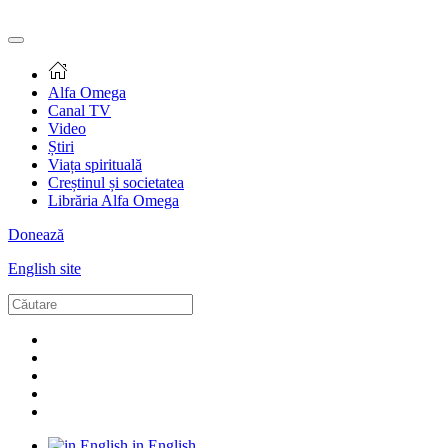
Alfa Omega
Canal TV
Video
Știri
Viața spirituală
Creștinul și societatea
Librăria Alfa Omega
Donează
English site
in English