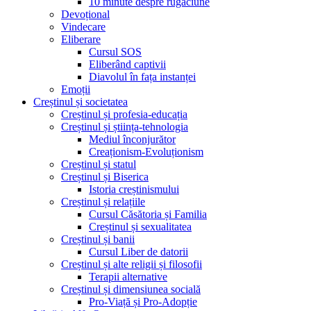
10 minute despre rugăciune
Devoțional
Vindecare
Eliberare
Cursul SOS
Eliberând captivii
Diavolul în fața instanței
Emoții
Creștinul și societatea
Creștinul și profesia-educația
Creștinul și știința-tehnologia
Mediul înconjurător
Creaționism-Evoluționism
Creștinul și statul
Creștinul și Biserica
Istoria creștinismului
Creștinul și relațiile
Cursul Căsătoria și Familia
Creștinul și sexualitatea
Creștinul și banii
Cursul Liber de datorii
Creștinul și alte religii și filosofii
Terapii alternative
Creștinul și dimensiunea socială
Pro-Viață și Pro-Adopție