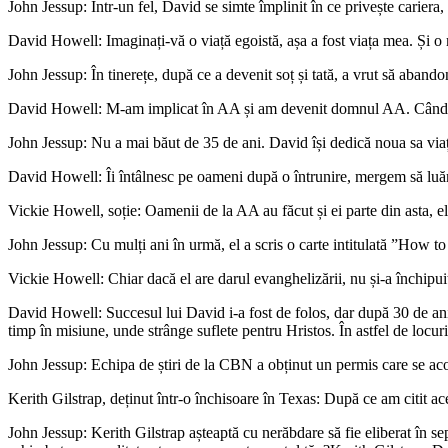
John Jessup: Într-un fel, David se simte împlinit în ce privește cariera, 
David Howell: Imaginați-vă o viață egoistă, așa a fost viața mea. Și o m
John Jessup: În tinerețe, după ce a devenit soț și tată, a vrut să abando
David Howell: M-am implicat în AA și am devenit domnul AA. Când am
John Jessup: Nu a mai băut de 35 de ani. David își dedică noua sa viață 
David Howell: Îi întâlnesc pe oameni după o întrunire, mergem să luăm
Vickie Howell, soție: Oamenii de la AA au făcut și ei parte din asta, el
John Jessup: Cu mulți ani în urmă, el a scris o carte intitulată ”How t
Vickie Howell: Chiar dacă el are darul evanghelizării, nu și-a închipu
David Howell: Succesul lui David i-a fost de folos, dar după 30 de ani 
timp în misiune, unde strânge suflete pentru Hristos. În astfel de locu
John Jessup: Echipa de știri de la CBN a obținut un permis care se acor
Kerith Gilstrap, deținut într-o închisoare în Texas: După ce am citit ac
John Jessup: Kerith Gilstrap așteaptă cu nerăbdare să fie eliberat în 