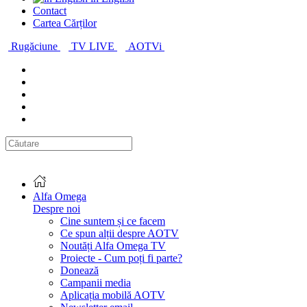
Contact
Cartea Cărților
Rugăciune
TV LIVE
AOTVi
Alfa Omega
Despre noi
Cine suntem și ce facem
Ce spun alții despre AOTV
Noutăți Alfa Omega TV
Proiecte - Cum poți fi parte?
Donează
Campanii media
Aplicația mobilă AOTV