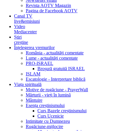
Newsletter email
Revista AOTV Magazin
Pagina de Facebook AOTV
Canal TV
live&emisiuni
Video
Mediacenter
Știri
creștine
Înțelegerea vremurilor
România - actualități comentate
Lume - actualități comentate
PRO-ISRAEL
Broșură gratuită ISRAEL
ISLAM
Escatologie - Interpretare biblică
Viața spirituală
Motive de rugăciune - PrayerWall
Mărturii - vieți în lumină
Mântuire
Esența creștinismului
Curs Bazele creștinismului
Curs Ucenicie
Intimitate cu Dumnezeu
Rugăciune-mijlocire