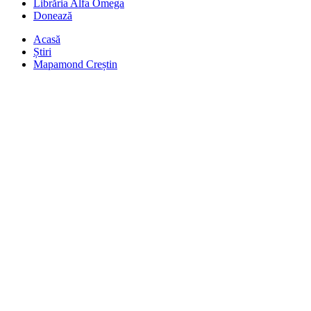
Librăria Alfa Omega
Donează
Acasă
Știri
Mapamond Creștin