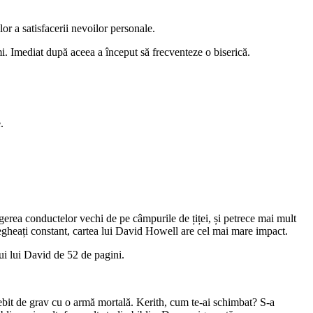
or a satisfacerii nevoilor personale.
imi. Imediat după aceea a început să frecventeze o biserică.
.
gerea conductelor vechi de pe câmpurile de țiței, și petrece mai mult
vegheați constant, cartea lui David Howell are cel mai mare impact.
ui lui David de 52 de pagini.
sebit de grav cu o armă mortală. Kerith, cum te-ai schimbat? S-a