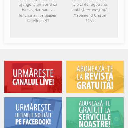
ajunge la un acord cu
la o zi de rugăciune,
Hamas, dar oare va
laudă și recunoștință |
funcționa? | Jerusalem
Mapamond Creștin
Dateline 741
1150