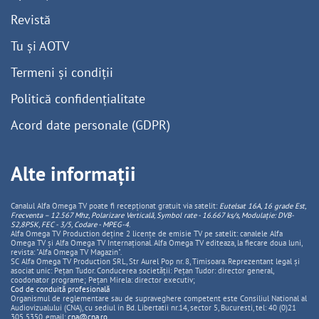
Revistă
Tu și AOTV
Termeni și condiții
Politică confidențialitate
Acord date personale (GDPR)
Alte informații
Canalul Alfa Omega TV poate fi recepționat gratuit via satelit:
Eutelsat 16A, 16 grade Est,
Frecventa – 12.567 Mhz, Polarizare
Vertica
lă, Symbol rate - 16.667 ks/s, Modulație: DVB-
S2,8PSK, FEC - 3/5, Codare - MPEG-4
.
Alfa Omega TV Production deține 2 licențe de emisie TV pe satelit: canalele Alfa
Omega TV și Alfa Omega TV Internațional. Alfa Omega TV editeaza, la fiecare doua luni,
revista: "Alfa Omega TV Magazin".
SC Alfa Omega TV Production SRL, Str Aurel Pop nr. 8, Timisoara. Reprezentant legal și
asociat unic: Pețan Tudor. Conducerea societății: Pețan Tudor: director general,
coodonator programe; Pețan Mirela: director executiv;
Cod de conduită profesională
Organismul de reglementare sau de supraveghere competent este Consiliul National al
Audiovizualului (CNA), cu sediul in Bd. Libertatii nr.14, sector 5, Bucuresti, tel: 40 (0)21
305 5350, email:
cna@cna.ro