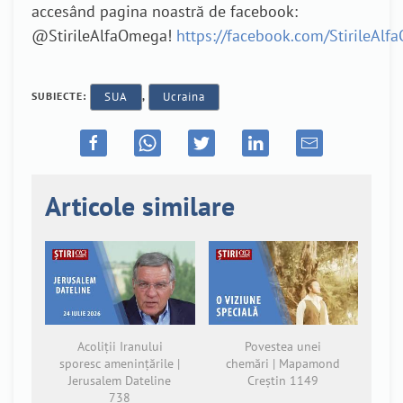
accesând pagina noastră de facebook:
@StirileAlfaOmega!
https://facebook.com/StirileAl
SUBIECTE:
SUA
,
Ucraina
Articole similare
Acoliții Iranului
Povestea unei
sporesc amenințările |
chemări | Mapamond
Jerusalem Dateline
Creștin 1149
738