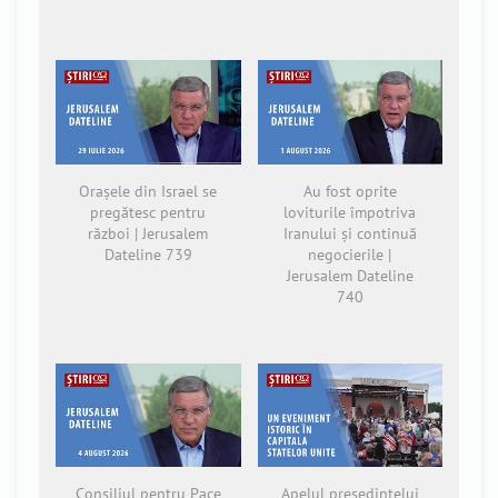
Orașele din Israel se
Au fost oprite
pregătesc pentru
loviturile împotriva
război | Jerusalem
Iranului și continuă
Dateline 739
negocierile |
Jerusalem Dateline
740
Consiliul pentru Pace
Apelul președintelui