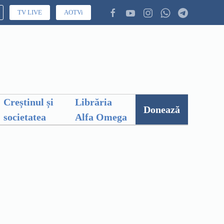
TV LIVE
AOTVi
Creștinul și
Librăria
Donează
societatea
Alfa Omega