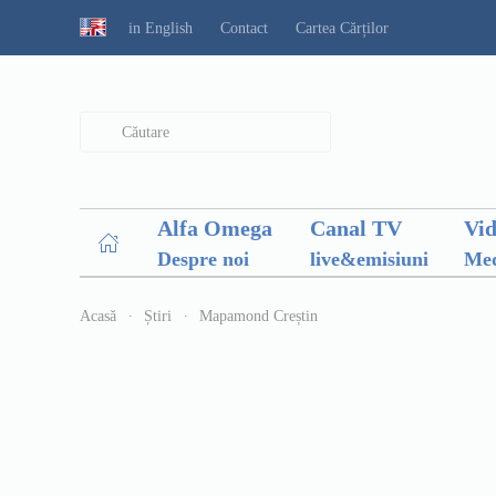
in English
Contact
Cartea Cărților
Type 2 or more characters for results.
Alfa Omega
Canal TV
Vi
Despre noi
live&emisiuni
Med
Acasă
Știri
Mapamond Creștin