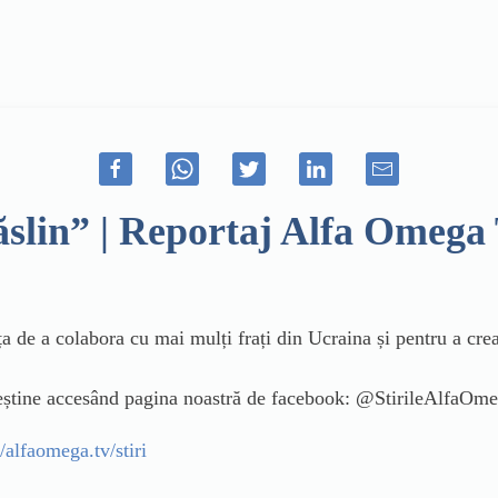
ăslin” | Reportaj Alfa Omega
ța de a colabora cu mai mulți frați din Ucraina și pentru a cre
creștine accesând pagina noastră de facebook: @StirileAlfaOm
//alfaomega.tv/stiri