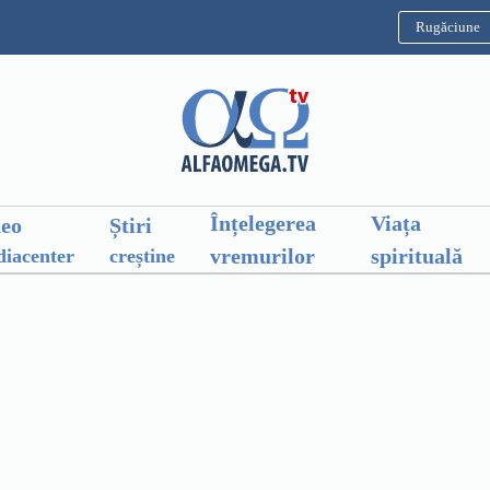
Rugăciune
Înțelegerea
Viața
deo
Știri
vremurilor
spirituală
iacenter
creștine