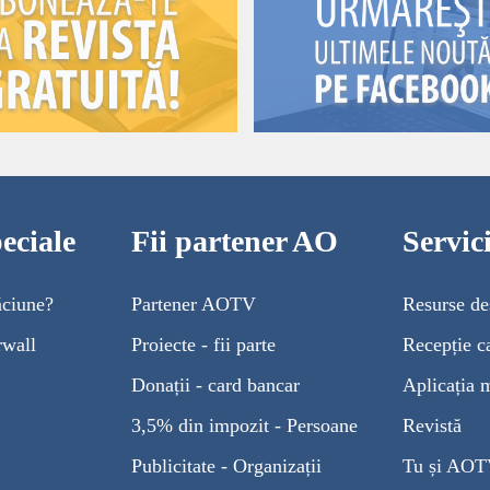
eciale
Fii partener AO
Servi
ăciune?
Partener AOTV
Resurse de
rwall
Proiecte - fii parte
Recepție c
Donații - card bancar
Aplicația 
3,5% din impozit - Persoane
Revistă
Publicitate - Organizații
Tu și AO