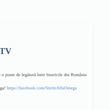
 TV
a o punte de legătură între bisericile din România
ega!
https://facebook.com/StirileAlfaOmega