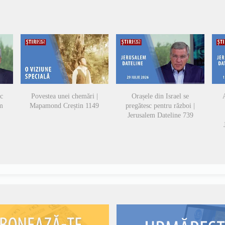
sc
Povestea unei chemări |
Orașele din Israel se
A
em
Mapamond Creștin 1149
pregătesc pentru război |
Jerusalem Dateline 739