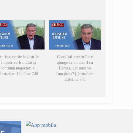
u fost oprite loviturile
Consiliul pentru Pace
împotriva Iranului și
ajunge la un acord cu
continuă negocierile |
Hamas, dar oare va
Jerusalem Dateline 740
funcționa? | Jerusalem
Dateline 741