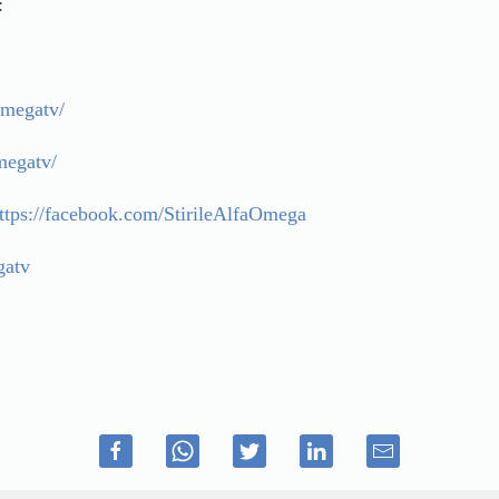
:
omegatv/
megatv/
ttps://facebook.com/StirileAlfaOmega
gatv