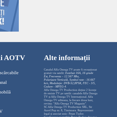
cii AOTV
Alte informații
Canalul Alfa Omega TV poate fi recepționat
scărcabile
gratuit via satelit:
Eutelsat 16A, 16 grade
Est, Frecventa – 12.567 Mhz,
Polarizare
Vertica
lă, Symbol rate - 16.667
anal
ks/s, Modulație: DVB-S2,8PSK, FEC - 3/5,
Codare - MPEG-4
.
Alfa Omega TV Production deține 2 licențe
mobilă
de emisie TV pe satelit: canalele Alfa Omega
TV și Alfa Omega TV Internațional. Alfa
Omega TV editeaza, la fiecare doua luni,
revista: "Alfa Omega TV Magazin".
SC Alfa Omega TV Production SRL, Str
TV
Aurel Pop nr. 8, Timisoara. Reprezentant
legal și asociat unic: Pețan Tudor.