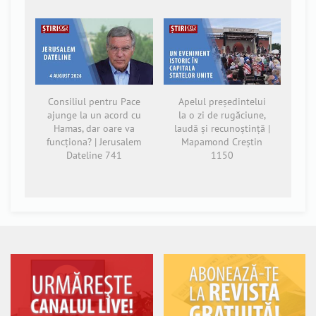
Consiliul pentru Pace
Apelul președintelui
ajunge la un acord cu
la o zi de rugăciune,
Hamas, dar oare va
laudă și recunoștință |
funcționa? | Jerusalem
Mapamond Creștin
Dateline 741
1150