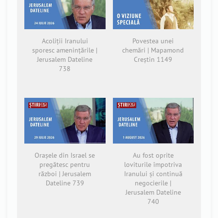
Acoliții Iranului
Povestea unei
sporesc amenințările |
chemări | Mapamond
Jerusalem Dateline
Creștin 1149
738
Orașele din Israel se
Au fost oprite
pregătesc pentru
loviturile împotriva
război | Jerusalem
Iranului și continuă
Dateline 739
negocierile |
Jerusalem Dateline
740