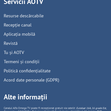
Servicii AOTV
Resurse descărcabile
Recepție canal
Aplicația mobilă
Revistă
Tu și AOTV
Termeni și condiții
Politică confidențialitate
Acord date personale (GDPR)
Alte informații
Canalul Alfa Omega TV poate fi recepționat gratuit via satelit:
Eutelsat 16A, 16 grade Est,