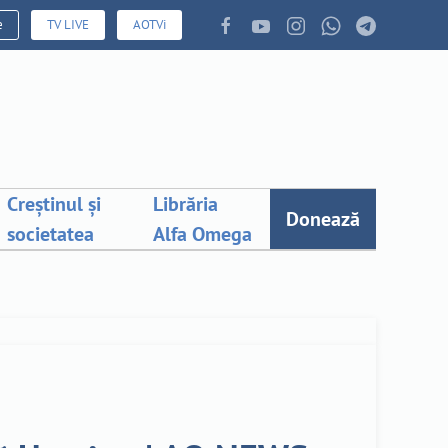
e
TV LIVE
AOTVi
Creștinul și
Librăria
Donează
societatea
Alfa Omega