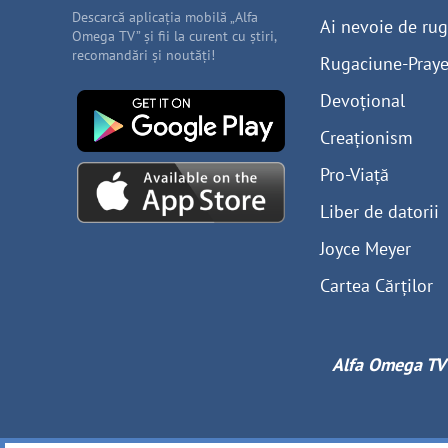
Descarcă aplicația mobilă „Alfa
Ai nevoie de ru
Omega TV” și fii la curent cu știri,
recomandări și noutăți!
Rugaciune-Praye
Devoțional
Creaționism
Pro-Viață
Liber de datorii
Joyce Meyer
Cartea Cărților
Alfa Omega TV