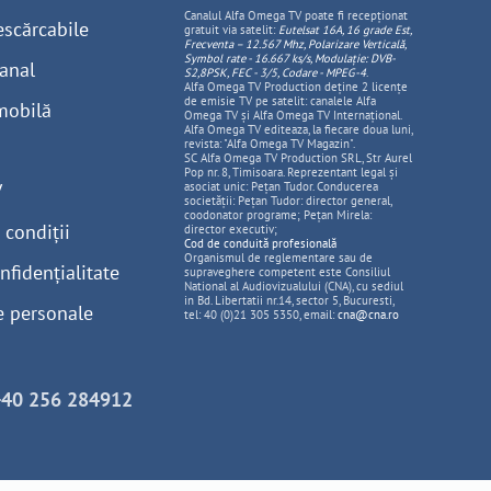
Canalul Alfa Omega TV poate fi recepționat
escărcabile
gratuit via satelit:
Eutelsat 16A, 16 grade Est,
Frecventa – 12.567 Mhz, Polarizare
Vertica
lă,
Symbol rate - 16.667 ks/s, Modulație: DVB-
anal
S2,8PSK, FEC - 3/5, Codare - MPEG-4
.
Alfa Omega TV Production deține 2 licențe
de emisie TV pe satelit: canalele Alfa
mobilă
Omega TV și Alfa Omega TV Internațional.
Alfa Omega TV editeaza, la fiecare doua luni,
revista: "Alfa Omega TV Magazin".
SC Alfa Omega TV Production SRL, Str Aurel
Pop nr. 8, Timisoara. Reprezentant legal și
V
asociat unic: Pețan Tudor. Conducerea
societății: Pețan Tudor: director general,
coodonator programe; Pețan Mirela:
 condiții
director executiv;
Cod de conduită profesională
Organismul de reglementare sau de
nfidențialitate
supraveghere competent este Consiliul
National al Audiovizualului (CNA), cu sediul
in Bd. Libertatii nr.14, sector 5, Bucuresti,
e personale
tel: 40 (0)21 305 5350, email:
cna@cna.ro
+40 256 284912