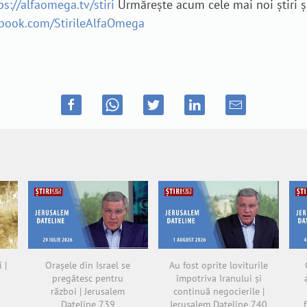
ps://alfaomega.tv/stiri
Urmărește acum cele mai noi știri ș
ebook.com/StirileAlfaOmega
 |
Orașele din Israel se
Au fost oprite loviturile
pregătesc pentru
împotriva Iranului și
război | Jerusalem
continuă negocierile |
Dateline 739
Jerusalem Dateline 740