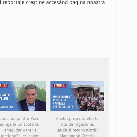
i reportaje creștine accesând pagina noastră
Consiliul pentru Pace
Apelul președintelui la
ajunge la un acord cu
o zi de rugăciune,
Hamas, dar oare va
laudă și recunoștință |
funcționa? | Jerusalem
Mapamond Creștin