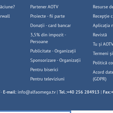
găciune?
Partener AOTV
Resurse d
rwall
Proiecte - fii parte
Recepție c
Donații - card bancar
Aplicația 
3,5% din impozit -
Revistă
Persoane
Tu și AOT
Publicitate - Organizații
Termeni și
Sponsorizare - Organizații
Politică co
Pentru biserici
Acord dat
Pentru televiziuni
(GDPR)
-
E-mail:
info@alfaomega.tv
|
Tel.:+40 256 284913
|
Fax: