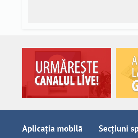
Aplicația mobilă
Secțiuni s