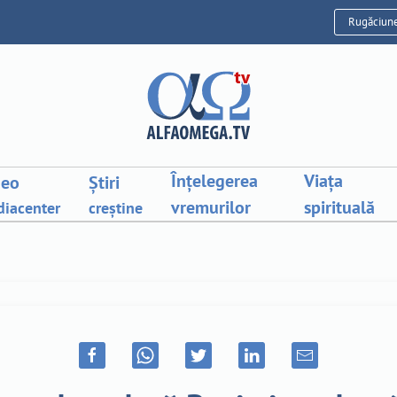
Rugăciun
Înțelegerea
Viața
deo
Știri
vremurilor
spirituală
iacenter
creștine