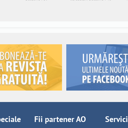
peciale
Fii partener AO
Servic