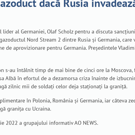
gazoduct dacă Rusia invadeaz
ul lider al Germaniei, Olaf Scholz pentru a discuta sancțiu
gazoductul Nord Stream 2 dintre Rusia și Germania, care va
 de aprovizionare pentru Germania. Președintele Vladimir P
s-au întâlnit timp de mai bine de cinci ore la Moscova, fă
a Albă în efortul de a dezamorsa criza înainte de izbucnir
 zilnic mii de soldați celor deja staționați la graniță.
limentare în Polonia, România și Germania, iar câteva ze
ngă granița cu Ucraina.
uarie 2022 a grupajului informativ AO NEWS.