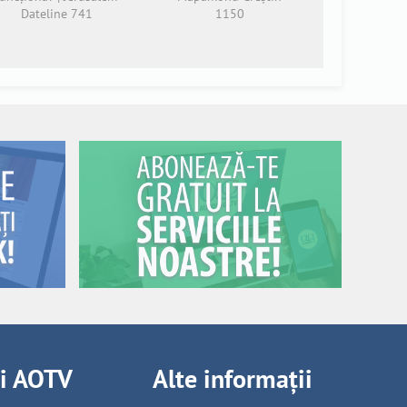
Dateline 741
1150
ii AOTV
Alte informații