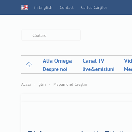
in English
Contact
Cartea Cărților
Type 2 or more characters for
results.
Alfa Omega
Canal TV
Vi
Despre noi
live&emisiuni
Med
Acasă
Știri
Mapamond Creștin