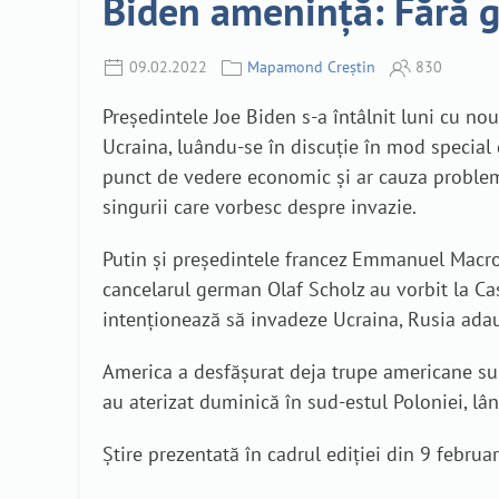
Biden amenință: Fără 
09.02.2022
Mapamond Creștin
830
Președintele Joe Biden s-a întâlnit luni cu no
Ucraina, luându-se în discuție în mod special 
punct de vedere economic și ar cauza probleme
singurii care vorbesc despre invazie.
Putin și președintele francez Emmanuel Macron 
cancelarul german Olaf Scholz au vorbit la Cas
intenționează să invadeze Ucraina, Rusia adaugă
America a desfășurat deja trupe americane sup
au aterizat duminică în sud-estul Poloniei, lâ
Știre prezentată în cadrul ediției din 9 febr