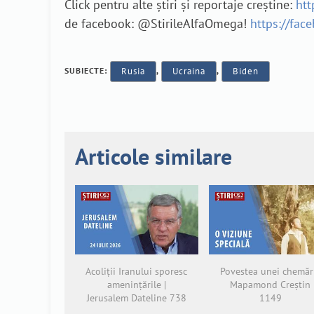
Click pentru alte știri și reportaje creștine:
htt
de facebook: @StirileAlfaOmega!
https://fac
SUBIECTE:
Rusia
,
Ucraina
,
Biden
Articole similare
Acoliții Iranului sporesc
Povestea unei chemări
amenințările |
Mapamond Creștin
Jerusalem Dateline 738
1149