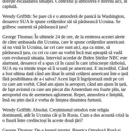
dorește escaladarea situației. Contextul și atmosfera e diferită aici, în
capitală.
Wendy Griffith: Se pare că e o atmosferă de panică la Washington,
deoarece SUA le spune cetățenilor săi să părăsească Ucraina. Se
grăbesc oamenii să părăsească țara?
George Thomas: În ultimele 24 de ore, de la emiterea acestei alerte
de către ambasada din Ucraina, care le spune cetățenilor americani
să nu vină în Ucraina, iar cei care sunt aici, așa ca mine, să
părăsească țara, cu cei cu care au vorbit încă mai așteaptă să vadă
cum evoluează situația. Interviul acordat de Biden Știrilor NBC este
alarmant, deoarece el a spus că în cazul în care izbucnește războiul,
SUA nu va trimite trupe să îi scoată pe americani. E incredibil. Când
a fost ultima dată când am lăsat în urmă cetățeni americani într-o țară
fără posibilitatea de a-i salva? Acest fapt îi îngrijorează mult pe cei
cu care am vorbit. Când am ajuns la aeroport, când am ajuns în țară,
de fapt avionul cu care am plecat din Amsterdam era foarte plin, iar
aeroportul era de asemenea aglomerat. Repet, atmosfera e liniștită,
însă nu știm dacă e vorba de liniștea dinaintea furtunii.
Wendy Griffith: Absolut. Creștinismul ortodox este religia
dominantă, atât în Ucraina cât și în Rusia. Cum a dus această criză la
o fisură între credincioși în aceste două țări?
George Thomas: De-a lungul istoriei, Biserica Ortodoxă Rusă și