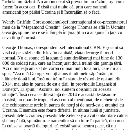
încheiat un război. Nu am încercat să prevenim un război, așa cum
facem în acest caz. Există mai multe căi prin care oamenii,
americanii pot părăsi Ucraina și îi încurajăm să o facă.
Wendy Griffith: Corespondentul-șef internațional și co-prezentatorul
meu de la ”Mapamond Creștin”, George Thomas se află în Ucraina.
George, spune-ne ce se întâmplă în țară. Știu că ai ajuns în țară cu
ceva timp în urmă.
George Thomas, corespondent-șef international CBN: E șocant să
vezi că pe străzile din Kiev, în capitală, viața decurge în mod
normal. Nu ai spune că la graniță sunt desfășurați mai bine de 130
000 de soldați ruși, care au înconjurat două treimi din granița țării.
Azi dimineață am stat de vorbă cu mai mulți localnici, care mi-au
spus: ”Ascultă George, voi ați ajuns în ultimele săptămâni, în
ultimele două luni, însă noi trăim în stare de război de opt ani, din
2014, mai ales în partea de est a țării, în provinciile Lugansk și
Donețk”. Ei spun: ”Ascultă, noi suntem obișnuiți cu această
situație”. Însă ceea ce diferă față de 2014 e această desfășurare
masivă, nu doar de trupe, ci așa cum ai menționat, de rachete și de
alte echipamente grele în partea de nord și de nord-est a graniței cu
Ucraina. Dinamica este foarte diferită. În ultima lună și jumătate,
președintele Ucrainei, președintele Zelensky a avut o abordare calmă
și cumpătată, spunându-le oamenilor să nu intre în panică, deoarece
în culise se poartă dialoguri, că există șanse pentru pace, că nu