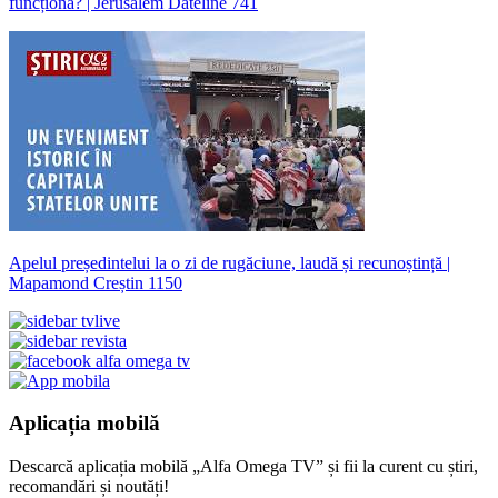
funcționa? | Jerusalem Dateline 741
Apelul președintelui la o zi de rugăciune, laudă și recunoștință |
Mapamond Creștin 1150
Aplicația mobilă
Descarcă aplicația mobilă „Alfa Omega TV” și fii la curent cu știri,
recomandări și noutăți!