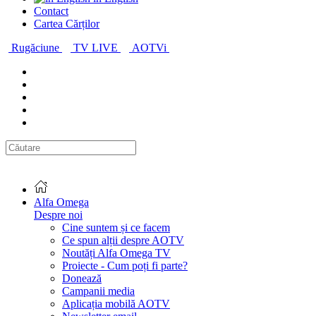
Contact
Cartea Cărților
Rugăciune
TV LIVE
AOTVi
Alfa Omega
Despre noi
Cine suntem și ce facem
Ce spun alții despre AOTV
Noutăți Alfa Omega TV
Proiecte - Cum poți fi parte?
Donează
Campanii media
Aplicația mobilă AOTV