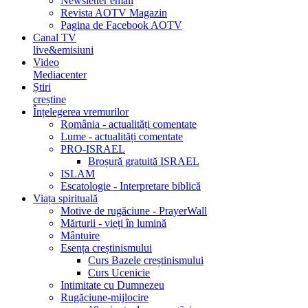
Newsletter email
Revista AOTV Magazin
Pagina de Facebook AOTV
Canal TV
live&emisiuni
Video
Mediacenter
Știri
creștine
Înțelegerea vremurilor
România - actualități comentate
Lume - actualități comentate
PRO-ISRAEL
Broșură gratuită ISRAEL
ISLAM
Escatologie - Interpretare biblică
Viața spirituală
Motive de rugăciune - PrayerWall
Mărturii - vieți în lumină
Mântuire
Esența creștinismului
Curs Bazele creștinismului
Curs Ucenicie
Intimitate cu Dumnezeu
Rugăciune-mijlocire