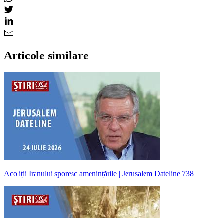
Articole similare
Acoliții Iranului sporesc amenințările | Jerusalem Dateline 738