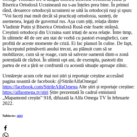
Biserica Ortodoxă Ucraineană nu s-au înțeles prea bine. În primul
rând, deoarece ortodocșii ucraineni se uită la ortodocșii ruși și spun:
”Voi faceți mai mult decât să practicați ortodoxia, sunteți, de
asemenea, legați de guvernul rus. Așa cum știți, relația dintre
Vladimir Putin și Biserica Ortodoxă Rusă este foarte strânsă.
Creștinii ortodocși din Ucraina sunt iritați de acea relație. Între timp,
în ultimele 48 de ore am stat de vorbă cu pastori evanghelici, care
profită de aceste momente de criză. Ei fac planuri în culise. De fapt,
la începutul primăverii anului trecut, au plănuit cum să se
mobilizeze, cum să se roage, cum să salveze oamenii dintr-o zonă
potențială de război. În ultimii opt ani, de exemplu, pastorii din
partea de est a țării se confruntă cu această situație aproape zilnic.
Urmărește acum cele mai noi știri și reportaje creștine accesând
pagina noastră de facebook: @StirileAlfaOmega!
https://facebook.com/StirileAlfaOmega
Alte știri și reportaje creștine:
https://alfaomega.tv/stiri
Știre prezentată în cadrul emisiunii
„Mapamond creștin” 918, difuzată la Alfa Omega TV în februarie
2022.
Subiecte:
stiri