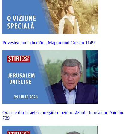
Povestea unei chemări | Mapamond Creștin 1149
Orașele din Israel se pregătesc pentru război | Jerusalem Dateline
739