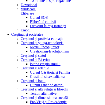
10 minute despre rugăciune
Devoțional
Vindecare
Eliberare
Cursul SOS
Eliberând captivii
Diavolul în fața instanței
Emoții
Creștinul și societatea
Creștinul și profesia-educația
Creștinul și știința-tehnologia
Mediul înconjurător
Creaționism-Evoluționism
Creștinul și statul
Creștinul și Biserica
Istoria creștinismului
Creștinul și relațiile
Cursul Căsătoria și Familia
Creștinul și sexualitatea
Creștinul și banii
Cursul Liber de datorii
Creștinul și alte religii și filosofii
Terapii alternative
Creștinul și dimensiunea socială
Pro-Viață și Pro-Adopție