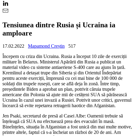
Tensiunea dintre Rusia și Ucraina ia
amploare
17.02.2022
Mapamond Creștin
517
Începem cu criza din Ucraina. Rusia a început 10 zile de exerciții
militare în Belarus. Ministerul Apărării din Rusia a publicat un
material video cu sisteme antiaeriene S-400 care au ajuns în țară.
Kremlinul a detașat trupe din Siberia și din Orientul Îndepărtat
pentru aceste exerciții, împreună cu cei mai bine de 100 000 de
soldați din trupele rusești, care se află deja în zonă. Între timp,
președintele Biden a aprobat un plan, potrivit căruia trupele
americane din Polonia să ajute mii de cetățeni SUA să părăsească
Ucraina în cazul unei invazii a Rusiei. Potrivit unor critici, guvernul
încearcă să evite repetarea retragerii haotice din Afganistan.
Jen Psaki, secretarul de presă al Casei Albe: Oamenii trebuie să
înțeleagă că SUA nu efectuează prea des evacuări în masă.
Bineînțeles, situația în Afganistan a fost unică din mai multe motive,
printre altele, faptul că s-a încheiat un război de 20 de ani. Am