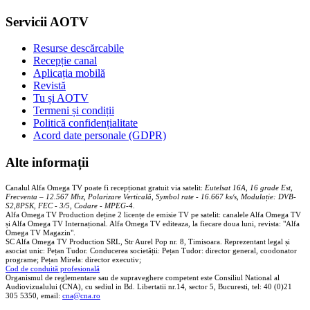
Servicii AOTV
Resurse descărcabile
Recepție canal
Aplicația mobilă
Revistă
Tu și AOTV
Termeni și condiții
Politică confidențialitate
Acord date personale (GDPR)
Alte informații
Canalul Alfa Omega TV poate fi recepționat gratuit via satelit:
Eutelsat 16A, 16 grade Est,
Frecventa – 12.567 Mhz, Polarizare
Vertica
lă, Symbol rate - 16.667 ks/s, Modulație: DVB-
S2,8PSK, FEC - 3/5, Codare - MPEG-4
.
Alfa Omega TV Production deține 2 licențe de emisie TV pe satelit: canalele Alfa Omega TV
și Alfa Omega TV Internațional. Alfa Omega TV editeaza, la fiecare doua luni, revista: "Alfa
Omega TV Magazin".
SC Alfa Omega TV Production SRL, Str Aurel Pop nr. 8, Timisoara. Reprezentant legal și
asociat unic: Pețan Tudor. Conducerea societății: Pețan Tudor: director general, coodonator
programe; Pețan Mirela: director executiv;
Cod de conduită profesională
Organismul de reglementare sau de supraveghere competent este Consiliul National al
Audiovizualului (CNA), cu sediul in Bd. Libertatii nr.14, sector 5, Bucuresti, tel: 40 (0)21
305 5350, email:
cna@cna.ro