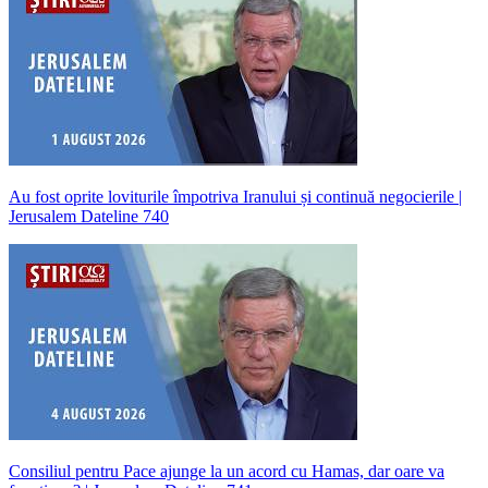
Au fost oprite loviturile împotriva Iranului și continuă negocierile |
Jerusalem Dateline 740
Consiliul pentru Pace ajunge la un acord cu Hamas, dar oare va