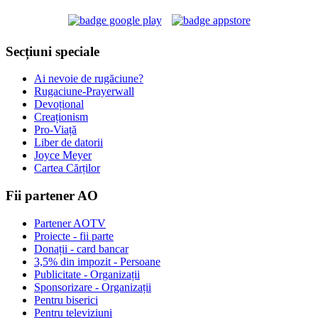
Secțiuni speciale
Ai nevoie de rugăciune?
Rugaciune-Prayerwall
Devoțional
Creaționism
Pro-Viață
Liber de datorii
Joyce Meyer
Cartea Cărților
Fii partener AO
Partener AOTV
Proiecte - fii parte
Donații - card bancar
3,5% din impozit - Persoane
Publicitate - Organizații
Sponsorizare - Organizații
Pentru biserici
Pentru televiziuni