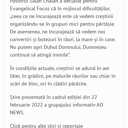
Pastorul Salah Chalah a declarat pentru
Evangelical Focus că în mijlocul dificultăților,
„ceea ce ne încurajează este să vedem creștinii
organizându-se în grupuri mici pentru părtășie.
De asemenea, ne încurajează să vedem noi
convertiri și botezuri în râuri, la mare și în case.
Nu putem opri Duhul Domnului, Dumnezeu
continuă să atingă inimile”.
În condițiile actuale, creștinii se adună în aer
liber, în grădini, pe malurile râurilor sau chiar în
scări de bloc, ori în clădiri părăsite.
Știre prezentată în cadrul ediției din 22
februarie 2022 a grupajului informativ AO
NEWS.
Click pentru alte știri și reportaje