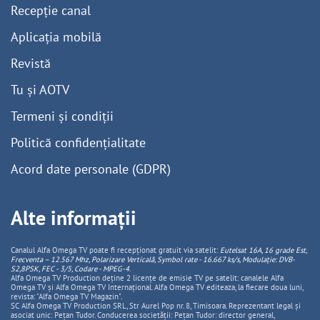
Recepție canal
Aplicația mobilă
Revistă
Tu și AOTV
Termeni și condiții
Politică confidențialitate
Acord date personale (GDPR)
Alte informații
Canalul Alfa Omega TV poate fi recepționat gratuit via satelit:
Eutelsat 16A, 16 grade Est,
Frecventa – 12.567 Mhz, Polarizare
Vertica
lă, Symbol rate - 16.667 ks/s, Modulație: DVB-
S2,8PSK, FEC - 3/5, Codare - MPEG-4
.
Alfa Omega TV Production deține 2 licențe de emisie TV pe satelit: canalele Alfa
Omega TV și Alfa Omega TV Internațional. Alfa Omega TV editeaza, la fiecare doua luni,
revista: "Alfa Omega TV Magazin".
SC Alfa Omega TV Production SRL, Str Aurel Pop nr. 8, Timisoara. Reprezentant legal și
asociat unic: Pețan Tudor. Conducerea societății: Pețan Tudor: director general,