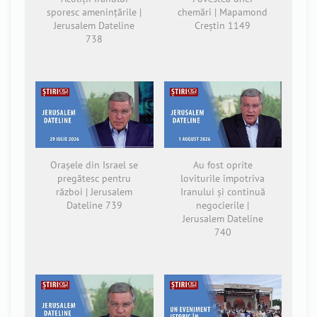
sporesc amenințările |
chemări | Mapamond
Jerusalem Dateline
Creștin 1149
738
Orașele din Israel se
Au fost oprite
pregătesc pentru
loviturile împotriva
război | Jerusalem
Iranului și continuă
Dateline 739
negocierile |
Jerusalem Dateline
740