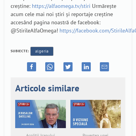
creștine:
https://alfaomega.tv/stiri
Urmărește
acum cele mai noi știri și reportaje creștine
accesând pagina noastră de facebook:
@StirileAlfaOmega!
https://facebook.com/StirileAl
SUBIECTE:
algeria
Articole similare
Acoliții Iranului
Povestea unei