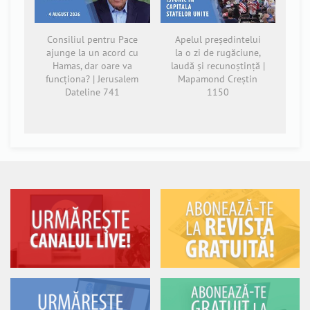
Consiliul pentru Pace
Apelul președintelui
ajunge la un acord cu
la o zi de rugăciune,
Hamas, dar oare va
laudă și recunoștință |
funcționa? | Jerusalem
Mapamond Creștin
Dateline 741
1150