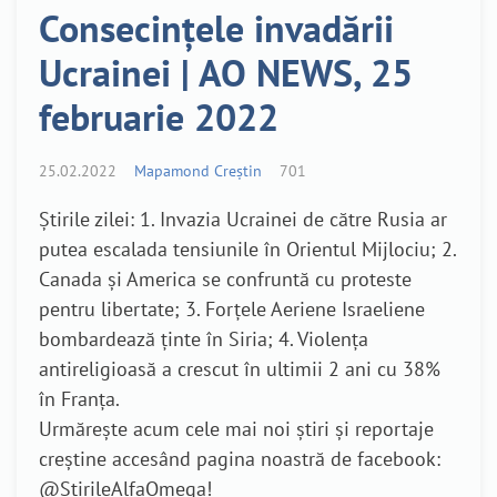
Consecințele invadării
Ucrainei | AO NEWS, 25
februarie 2022
25.02.2022
Mapamond Creștin
701
Știrile zilei: 1. Invazia Ucrainei de către Rusia ar
putea escalada tensiunile în Orientul Mijlociu; 2.
Canada și America se confruntă cu proteste
pentru libertate; 3. Forțele Aeriene Israeliene
bombardează ținte în Siria; 4. Violența
antireligioasă a crescut în ultimii 2 ani cu 38%
în Franța.
Urmărește acum cele mai noi știri și reportaje
creștine accesând pagina noastră de facebook:
@StirileAlfaOmega!