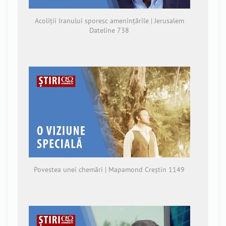
Acoliții Iranului sporesc amenințările | Jerusalem
Dateline 738
Povestea unei chemări | Mapamond Creștin 1149