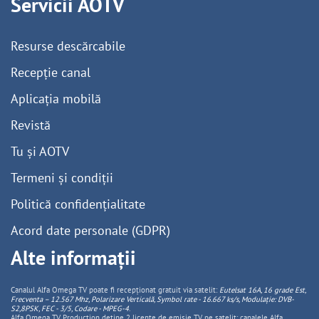
Servicii AOTV
Resurse descărcabile
Recepție canal
Aplicația mobilă
Revistă
Tu și AOTV
Termeni și condiții
Politică confidențialitate
Acord date personale (GDPR)
Alte informații
Canalul Alfa Omega TV poate fi recepționat gratuit via satelit:
Eutelsat 16A, 16 grade Est,
Frecventa – 12.567 Mhz, Polarizare
Vertica
lă, Symbol rate - 16.667 ks/s, Modulație: DVB-
S2,8PSK, FEC - 3/5, Codare - MPEG-4
.
Alfa Omega TV Production deține 2 licențe de emisie TV pe satelit: canalele Alfa