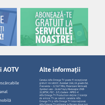
ii AOTV
Alte informații
Canalul Alfa Omega TV poate fi recepționat
escărcabile
gratuit via satelit:
Eutelsat 16A, 16 grade Est,
Frecventa – 12.567 Mhz, Polarizare
Vertica
lă,
Symbol rate - 16.667 ks/s, Modulație: DVB-
anal
S2,8PSK, FEC - 3/5, Codare - MPEG-4
.
Alfa Omega TV Production deține 2 licențe
de emisie TV pe satelit: canalele Alfa
mobilă
Omega TV și Alfa Omega TV Internațional.
Alfa Omega TV editeaza, la fiecare doua luni,