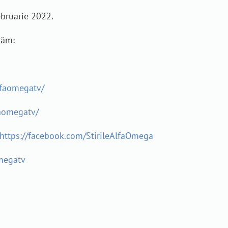
ebruarie 2022.
tăm:
lfaomegatv/
aomegatv/
https://facebook.com/StirileAlfaOmega
megatv