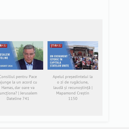
Consiliul pentru Pace
Apelul președintelui la
ajunge la un acord cu
o zi de rugăciune,
Hamas, dar oare va
laudă și recunoștință |
funcționa? | Jerusalem
Mapamond Creștin
Dateline 741
1150