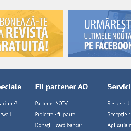
peciale
Fii partener AO
Servic
găciune?
Partener AOTV
Resurse d
rwall
Proiecte - fii parte
Recepție c
Donații - card bancar
Aplicația 