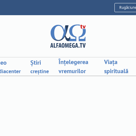
Rugăciun
Înțelegerea
Viața
deo
Știri
vremurilor
spirituală
iacenter
creștine