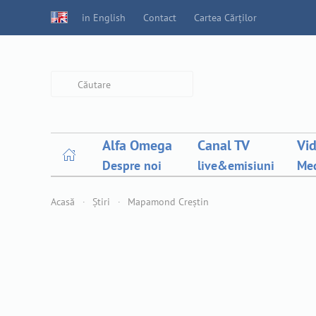
in English
Contact
Cartea Cărților
Type 2 or more characters for
results.
Alfa Omega
Canal TV
Vi
Despre noi
live&emisiuni
Med
Acasă
Știri
Mapamond Creștin