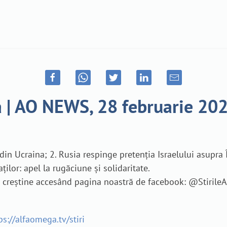
na | AO NEWS, 28 februarie 20
ui din Ucraina; 2. Rusia respinge pretenția Israelului asupra
ților: apel la rugăciune și solidaritate.
je creștine accesând pagina noastră de facebook: @Stiril
ps://alfaomega.tv/stiri