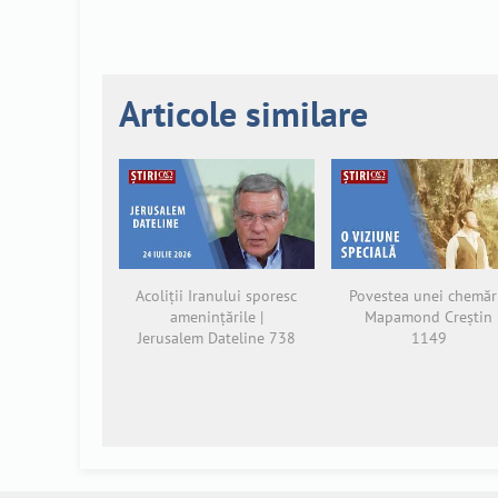
Articole similare
Acoliții Iranului sporesc
Povestea unei chemări
amenințările |
Mapamond Creștin
Jerusalem Dateline 738
1149