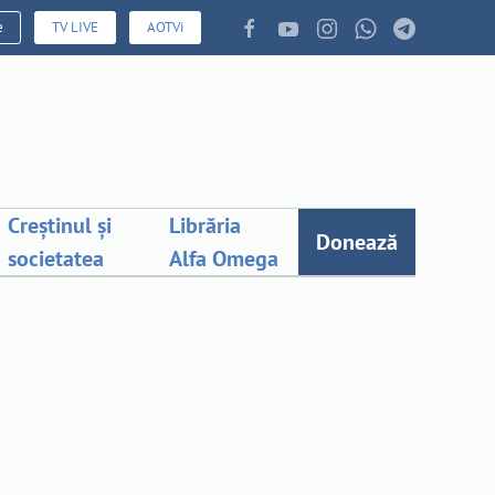
e
TV LIVE
AOTVi
Creștinul și
Librăria
Donează
societatea
Alfa Omega