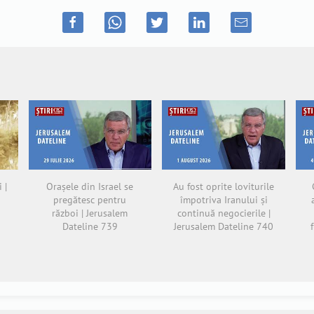
 |
Orașele din Israel se
Au fost oprite loviturile
pregătesc pentru
împotriva Iranului și
război | Jerusalem
continuă negocierile |
Dateline 739
Jerusalem Dateline 740