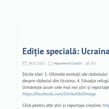
Ediție specială: Ucrai
28.02.2022
Mapamond Creștin
562
Știrile zilei: 1. Ultimele evoluții ale războiul
despre războiul din Ucraina; 4. Situația refugia
Urmărește acum cele mai noi știri și reporta
https://facebook.com/StirileAlfaOmega
Click pentru alte știri și reportaje creștine:
htt