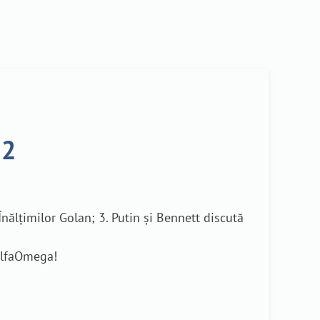
22
 Înălțimilor Golan; 3. Putin și Bennett discută
eAlfaOmega!