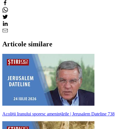
Articole similare
Acoliții Iranului sporesc amenințările | Jerusalem Dateline 738