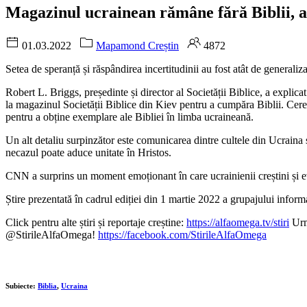
Magazinul ucrainean rămâne fără Biblii, 
01.03.2022
Mapamond Creștin
4872
Setea de speranță și răspândirea incertitudinii au fost atât de generaliza
Robert L. Briggs, președinte și director al Societății Biblice, a explic
la magazinul Societății Biblice din Kiev pentru a cumpăra Biblii. Cerer
pentru a obține exemplare ale Bibliei în limba ucraineană.
Un alt detaliu surpinzător este comunicarea dintre cultele din Ucraina ș
necazul poate aduce unitate în Hristos.
CNN a surprins un moment emoționant în care ucrainienii creștini și evr
Știre prezentată în cadrul ediției din 1 martie 2022 a grupajului inf
Click pentru alte știri și reportaje creștine:
https://alfaomega.tv/stiri
Urmă
@StirileAlfaOmega!
https://facebook.com/StirileAlfaOmega
Subiecte:
Biblia
,
Ucraina