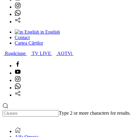
in English
Contact
Cartea Cărților
Rugăciune
TV LIVE
AOTVi
Type 2 or more characters for results.
Alfa Omega