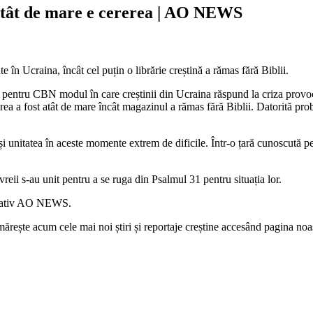
atât de mare e cererea | AO NEWS
te în Ucraina, încât cel puțin o librărie creștină a rămas fără Biblii.
at pentru CBN modul în care creștinii din Ucraina răspund la criza provoc
ea a fost atât de mare încât magazinul a rămas fără Biblii. Datorită pro
i unitatea în aceste momente extrem de dificile. Într-o țară cunoscută pe
eii s-au unit pentru a se ruga din Psalmul 31 pentru situația lor.
ormativ AO NEWS.
rește acum cele mai noi știri și reportaje creștine accesând pagina noa