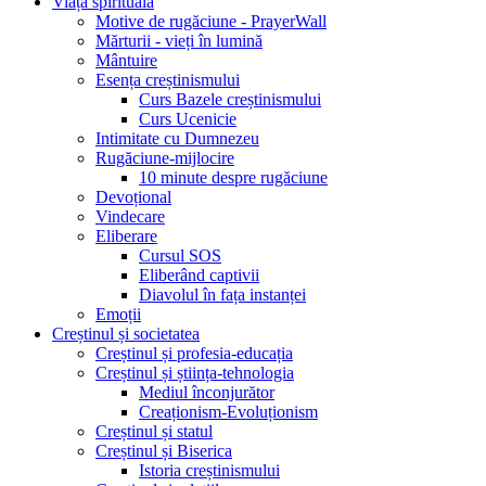
Viața spirituală
Motive de rugăciune - PrayerWall
Mărturii - vieți în lumină
Mântuire
Esența creștinismului
Curs Bazele creștinismului
Curs Ucenicie
Intimitate cu Dumnezeu
Rugăciune-mijlocire
10 minute despre rugăciune
Devoțional
Vindecare
Eliberare
Cursul SOS
Eliberând captivii
Diavolul în fața instanței
Emoții
Creștinul și societatea
Creștinul și profesia-educația
Creștinul și știința-tehnologia
Mediul înconjurător
Creaționism-Evoluționism
Creștinul și statul
Creștinul și Biserica
Istoria creștinismului