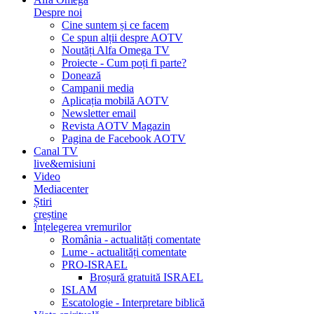
Despre noi
Cine suntem și ce facem
Ce spun alții despre AOTV
Noutăți Alfa Omega TV
Proiecte - Cum poți fi parte?
Donează
Campanii media
Aplicația mobilă AOTV
Newsletter email
Revista AOTV Magazin
Pagina de Facebook AOTV
Canal TV
live&emisiuni
Video
Mediacenter
Știri
creștine
Înțelegerea vremurilor
România - actualități comentate
Lume - actualități comentate
PRO-ISRAEL
Broșură gratuită ISRAEL
ISLAM
Escatologie - Interpretare biblică