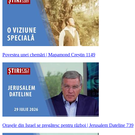
Povestea unei chemări | Mapamond Creștin 1149
Orașele din Israel se pregătesc pentru război | Jerusalem Dateline 739