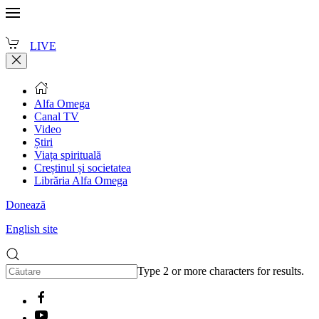
LIVE
Alfa Omega
Canal TV
Video
Știri
Viața spirituală
Creștinul și societatea
Librăria Alfa Omega
Donează
English site
Type 2 or more characters for results.