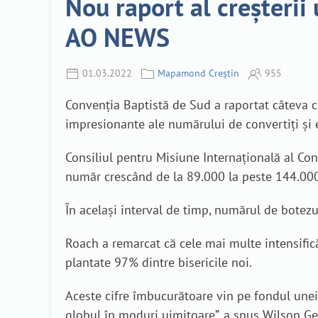
Nou raport al creșterii 
AO NEWS
01.03.2022
Mapamond Creștin
955
Convenția Baptistă de Sud a raportat câteva ci
impresionante ale numărului de convertiți și 
Consiliul pentru Misiune Internațională al Con
număr crescând de la 89.000 la peste 144.000,
În același interval de timp, numărul de botezu
Roach a remarcat că cele mai multe intensifică
plantate 97% dintre bisericile noi.
Aceste cifre îmbucurătoare vin pe fondul unei 
globul în moduri uimitoare”, a spus Wilson Gei