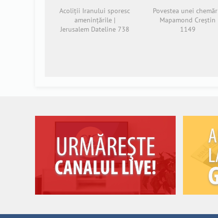
Acoliții Iranului sporesc
Povestea unei chemări
amenințările |
Mapamond Creștin
Jerusalem Dateline 738
1149