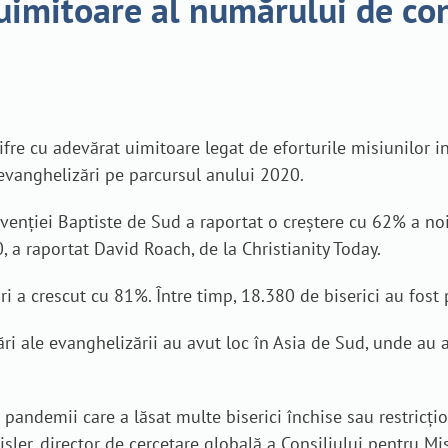
uimitoare al numărului de conv
fre cu adevărat uimitoare legat de eforturile misiunilor i
evanghelizări pe parcursul anului 2020.
venției Baptiste de Sud a raportat o creștere cu 62% a noi
 a raportat David Roach, de la Christianity Today.
ri a crescut cu 81%. Între timp, 18.380 de biserici au fost 
ri ale evanghelizării au avut loc în Asia de Sud, unde au 
pandemii care a lăsat multe biserici închise sau restricți
sler, director de cercetare globală a Consiliului pentru Mi