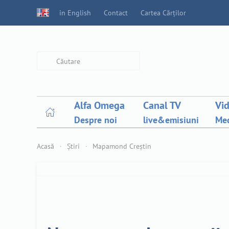
in English
Contact
Cartea Cărților
Type 2 or more characters for
results.
Alfa Omega
Canal TV
Vi
Despre noi
live&emisiuni
Med
Acasă
Știri
Mapamond Creștin