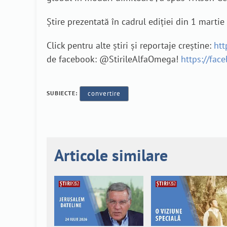
Știre prezentată în cadrul ediției din 1 mart
Click pentru alte știri și reportaje creștine:
htt
de facebook: @StirileAlfaOmega!
https://fac
SUBIECTE:
convertire
Articole similare