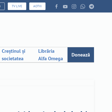
e
TV LIVE
AOTVi
Creștinul și
Librăria
Donează
societatea
Alfa Omega