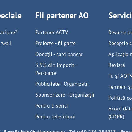
peciale
Fii partener AO
Servic
găciune?
Partener AOTV
Resurse d
rwall
Proiecte - fii parte
Recepție c
Donații - card bancar
Aplicația 
3,5% din impozit -
Revistă
Persoane
Tu și AOT
Publicitate - Organizații
Termeni și
Sponsorizare - Organizații
Politică co
Pentru biserici
Acord dat
Pentru televiziuni
(GDPR)
-
E-mail:
info@alfaomega.tv
|
Tel.:+40 256 284913
|
Fax: