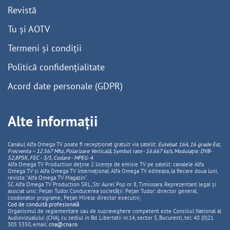
Revistă
Tu și AOTV
Termeni și condiții
Politică confidențialitate
Acord date personale (GDPR)
Alte informații
Canalul Alfa Omega TV poate fi recepționat gratuit via satelit:
Eutelsat 16A, 16 grade Est,
Frecventa – 12.567 Mhz, Polarizare
Vertica
lă, Symbol rate - 16.667 ks/s, Modulație: DVB-
S2,8PSK, FEC - 3/5, Codare - MPEG-4
.
Alfa Omega TV Production deține 2 licențe de emisie TV pe satelit: canalele Alfa
Omega TV și Alfa Omega TV Internațional. Alfa Omega TV editeaza, la fiecare doua luni,
revista: "Alfa Omega TV Magazin".
SC Alfa Omega TV Production SRL, Str Aurel Pop nr. 8, Timisoara. Reprezentant legal și
asociat unic: Pețan Tudor. Conducerea societății: Pețan Tudor: director general,
coodonator programe; Pețan Mirela: director executiv;
Cod de conduită profesională
Organismul de reglementare sau de supraveghere competent este Consiliul National al
Audiovizualului (CNA), cu sediul in Bd. Libertatii nr.14, sector 5, Bucuresti, tel: 40 (0)21
305 5350, email:
cna@cna.ro