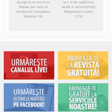
ajunge la un acord cu
la o zi de rugăciune,
Hamas, dar oare va
laudă și recunoștință |
funcționa? | Jerusalem
Mapamond Creștin
Dateline 741
1150