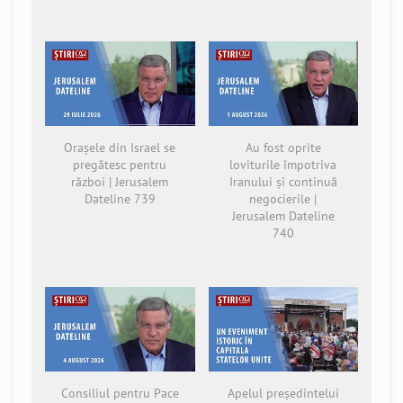
Orașele din Israel se
Au fost oprite
pregătesc pentru
loviturile împotriva
război | Jerusalem
Iranului și continuă
Dateline 739
negocierile |
Jerusalem Dateline
740
Consiliul pentru Pace
Apelul președintelui