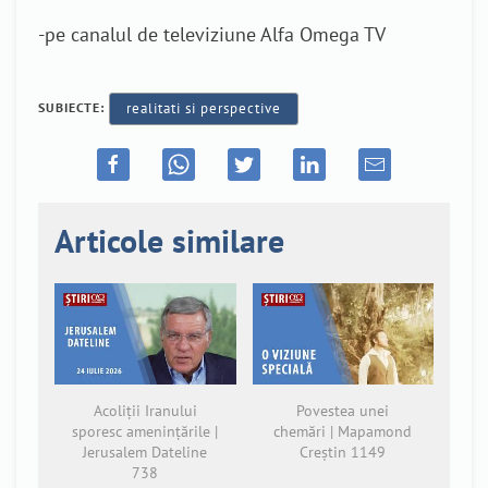
-pe canalul de televiziune Alfa Omega TV
SUBIECTE:
realitati si perspective
Articole similare
Acoliții Iranului
Povestea unei
sporesc amenințările |
chemări | Mapamond
Jerusalem Dateline
Creștin 1149
738