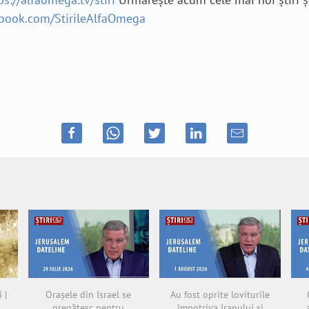
ebook.com/StirileAlfaOmega
 |
Orașele din Israel se
Au fost oprite loviturile
pregătesc pentru
împotriva Iranului și