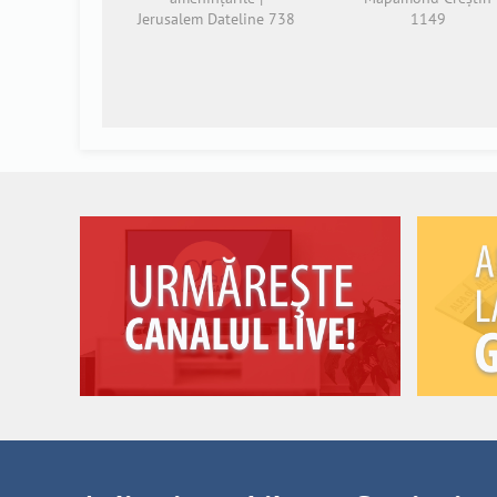
Jerusalem Dateline 738
1149