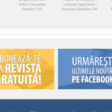
război | Jerusalem
continuă negocierile |
Dateline 739
Jerusalem Dateline 740