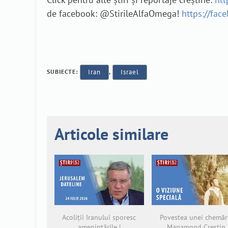
de facebook: @StirileAlfaOmega!
https://fac
SUBIECTE:
Iran
,
Israel
Articole similare
Acoliții Iranului sporesc
Povestea unei chemări
amenințările |
Mapamond Creștin