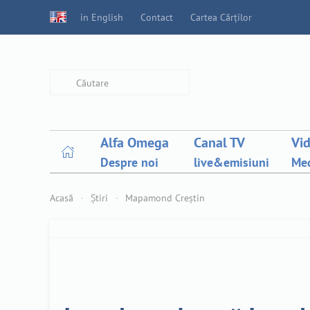
in English
Contact
Cartea Cărților
Type 2 or more characters for
results.
Alfa Omega
Canal TV
Vi
Despre noi
live&emisiuni
Med
Acasă
Știri
Mapamond Creștin