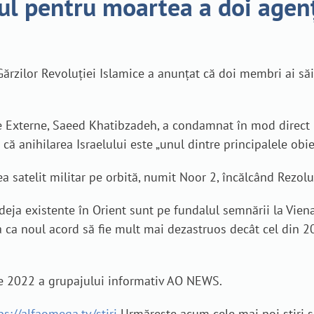
ul pentru moartea a doi agen
ărzilor Revoluției Islamice a anunțat că doi membri ai săi 
e Externe, Saeed Khatibzadeh, a condamnat în mod direct Is
ă anihilarea Israelului este „unul dintre principalele obiec
ea satelit militar pe orbită, numit Noor 2, încălcând Rezol
deja existente în Orient sunt pe fundalul semnării la Vien
tea ca noul acord să fie mult mai dezastruos decât cel din 
tie 2022 a grupajului informativ AO NEWS.
ps://alfaomega.tv/stiri
Urmărește acum cele mai noi știri ș