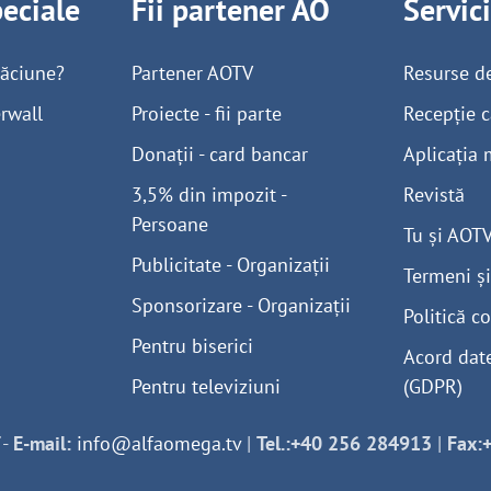
peciale
Fii partener AO
Servic
găciune?
Partener AOTV
Resurse d
rwall
Proiecte - fii parte
Recepție c
Donații - card bancar
Aplicația 
3,5% din impozit -
Revistă
Persoane
Tu și AOT
Publicitate - Organizații
Termeni și
Sponsorizare - Organizații
Politică co
Pentru biserici
Acord dat
Pentru televiziuni
(GDPR)
-
E-mail:
info@alfaomega.tv
|
Tel.:+40 256 284913
|
Fax: