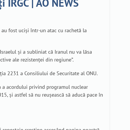
ți IRGC | AO NEWS
au fost uciși într-un atac cu rachetă la
raelul și a subliniat că Iranul nu va lăsa
tive ale rezistenței din regiune”.
uția 2231 a Consiliului de Securitate al ONU.
a a acordului privind programul nuclear
2015, și astfel să nu reușească să aducă pace în
i reportaje creștine accesând pagina noastră