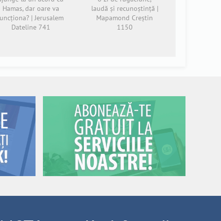
Hamas, dar oare va
laudă și recunoștință |
funcționa? | Jerusalem
Mapamond Creștin
Dateline 741
1150