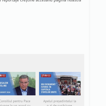
Consiliul pentru Pace
Apelul președintelui la
ajunge la un acord cu
o zi de rugăciune,