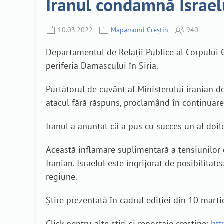
Iranul condamnă Israel
10.03.2022
Mapamond Creștin
940
Departamentul de Relații Publice al Corpului G
periferia Damascului în Siria.
Purtătorul de cuvânt al Ministerului iranian d
atacul fără răspuns, proclamând în continuare c
Iranul a anunțat că a pus cu succes un al doil
Această inflamare suplimentară a tensiunilor 
Iranian. Israelul este îngrijorat de posibilita
regiune.
Știre prezentată în cadrul ediției din 10 mar
Click pentru alte știri și reportaje creștine:
htt