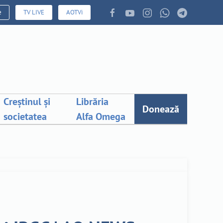
e
TV LIVE
AOTVi
Creștinul și
Librăria
Donează
societatea
Alfa Omega