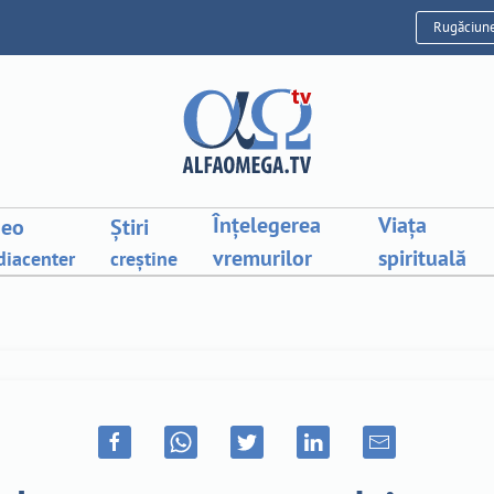
Rugăciun
Înțelegerea
Viața
deo
Știri
vremurilor
spirituală
iacenter
creștine