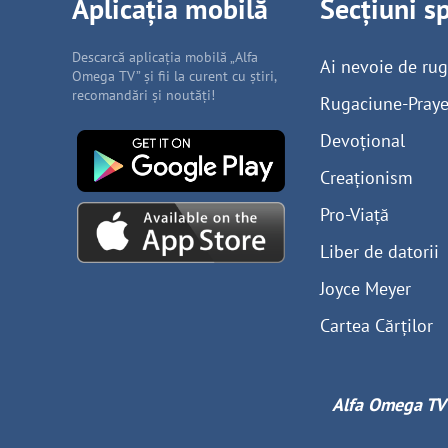
Aplicația mobilă
Secțiuni s
Descarcă aplicația mobilă „Alfa
Ai nevoie de ru
Omega TV” și fii la curent cu știri,
recomandări și noutăți!
Rugaciune-Praye
Devoțional
Creaționism
Pro-Viață
Liber de datorii
Joyce Meyer
Cartea Cărților
Alfa Omega TV