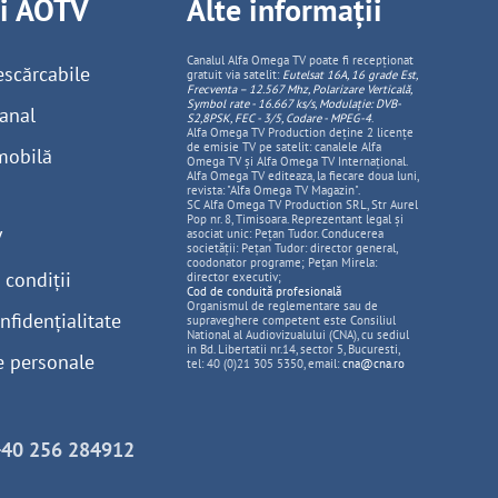
ii AOTV
Alte informații
Canalul Alfa Omega TV poate fi recepționat
escărcabile
gratuit via satelit:
Eutelsat 16A, 16 grade Est,
Frecventa – 12.567 Mhz, Polarizare
Vertica
lă,
Symbol rate - 16.667 ks/s, Modulație: DVB-
anal
S2,8PSK, FEC - 3/5, Codare - MPEG-4
.
Alfa Omega TV Production deține 2 licențe
de emisie TV pe satelit: canalele Alfa
mobilă
Omega TV și Alfa Omega TV Internațional.
Alfa Omega TV editeaza, la fiecare doua luni,
revista: "Alfa Omega TV Magazin".
SC Alfa Omega TV Production SRL, Str Aurel
Pop nr. 8, Timisoara. Reprezentant legal și
V
asociat unic: Pețan Tudor. Conducerea
societății: Pețan Tudor: director general,
coodonator programe; Pețan Mirela:
 condiții
director executiv;
Cod de conduită profesională
Organismul de reglementare sau de
nfidențialitate
supraveghere competent este Consiliul
National al Audiovizualului (CNA), cu sediul
in Bd. Libertatii nr.14, sector 5, Bucuresti,
e personale
tel: 40 (0)21 305 5350, email:
cna@cna.ro
+40 256 284912