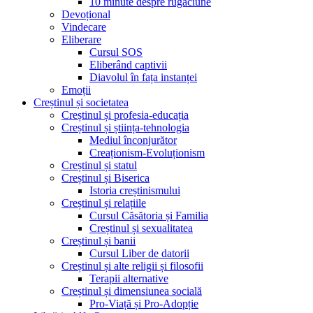
10 minute despre rugăciune
Devoțional
Vindecare
Eliberare
Cursul SOS
Eliberând captivii
Diavolul în fața instanței
Emoții
Creștinul și societatea
Creștinul și profesia-educația
Creștinul și știința-tehnologia
Mediul înconjurător
Creaționism-Evoluționism
Creștinul și statul
Creștinul și Biserica
Istoria creștinismului
Creștinul și relațiile
Cursul Căsătoria și Familia
Creștinul și sexualitatea
Creștinul și banii
Cursul Liber de datorii
Creștinul și alte religii și filosofii
Terapii alternative
Creștinul și dimensiunea socială
Pro-Viață și Pro-Adopție