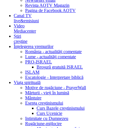
Newsletter email
Revista AOTV Magazin
Pagina de Facebook AOTV
Canal TV
live&emisiuni
Video
Mediacenter
Știri
creștine
Înțelegerea vremurilor
România - actualități comentate
Lume - actualități comentate
PRO-ISRAEL
Broșură gratuită ISRAEL
ISLAM
Escatologie - Interpretare biblică
Viața spirituală
Motive de rugăciune - PrayerWall
Mărturii - vieți în lumină
Mântuire
Esența creștinismului
Curs Bazele creștinismului
Curs Ucenicie
Intimitate cu Dumnezeu
Rugăciune-mijlocire