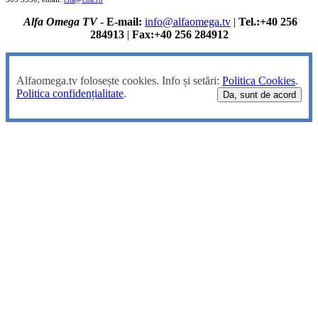
Alfa Omega TV
-
E-mail:
info@alfaomega.tv
|
Tel.:+40 256
284913
|
Fax:+40 256 284912
Alfaomega.tv folosește cookies. Info și setări:
Politica Cookies
.
Politica confidențialitate
.
Da, sunt de acord