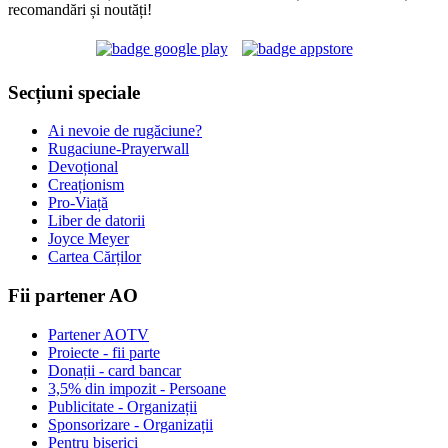
recomandări și noutăți!
Secțiuni speciale
Ai nevoie de rugăciune?
Rugaciune-Prayerwall
Devoțional
Creaționism
Pro-Viață
Liber de datorii
Joyce Meyer
Cartea Cărților
Fii partener AO
Partener AOTV
Proiecte - fii parte
Donații - card bancar
3,5% din impozit - Persoane
Publicitate - Organizații
Sponsorizare - Organizații
Pentru biserici