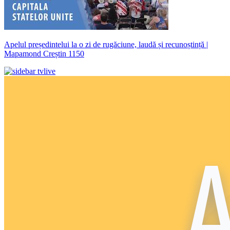
Apelul președintelui la o zi de rugăciune, laudă și recunoștință |
Mapamond Creștin 1150