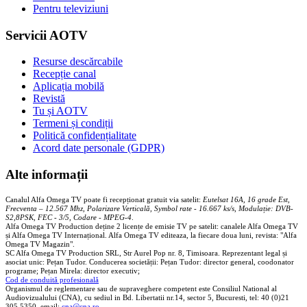
Pentru televiziuni
Servicii AOTV
Resurse descărcabile
Recepție canal
Aplicația mobilă
Revistă
Tu și AOTV
Termeni și condiții
Politică confidențialitate
Acord date personale (GDPR)
Alte informații
Canalul Alfa Omega TV poate fi recepționat gratuit via satelit:
Eutelsat 16A, 16 grade Est,
Frecventa – 12.567 Mhz, Polarizare
Vertica
lă, Symbol rate - 16.667 ks/s, Modulație: DVB-
S2,8PSK, FEC - 3/5, Codare - MPEG-4
.
Alfa Omega TV Production deține 2 licențe de emisie TV pe satelit: canalele Alfa Omega TV
și Alfa Omega TV Internațional. Alfa Omega TV editeaza, la fiecare doua luni, revista: "Alfa
Omega TV Magazin".
SC Alfa Omega TV Production SRL, Str Aurel Pop nr. 8, Timisoara. Reprezentant legal și
asociat unic: Pețan Tudor. Conducerea societății: Pețan Tudor: director general, coodonator
programe; Pețan Mirela: director executiv;
Cod de conduită profesională
Organismul de reglementare sau de supraveghere competent este Consiliul National al
Audiovizualului (CNA), cu sediul in Bd. Libertatii nr.14, sector 5, Bucuresti, tel: 40 (0)21
305 5350, email:
cna@cna.ro