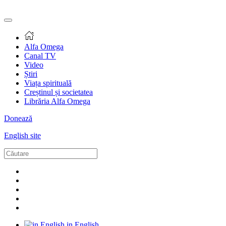
Alfa Omega
Canal TV
Video
Știri
Viața spirituală
Creștinul și societatea
Librăria Alfa Omega
Donează
English site
in English