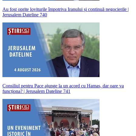
Au fost oprite loviturile împotriva Iranului și continuă negocierile |
Jerusalem Dateline 740
Consiliul pentru Pace ajunge la un acord cu Hamas, dar oare va
funcționa? | Jerusalem Dateline 741