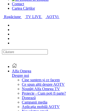
Contact
Cartea Cărților
Rugăciune
TV LIVE
AOTVi
Alfa Omega
Despre noi
Cine suntem și ce facem
Ce spun alții despre AOTV
Noutăți Alfa Omega TV
Proiecte - Cum poți fi parte?
Donează
Campanii media
Aplicația mobilă AOTV