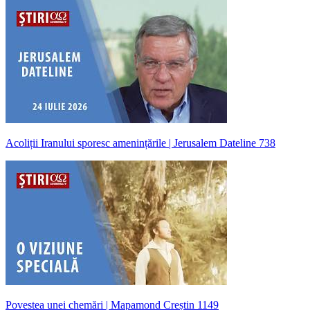
Acoliții Iranului sporesc amenințările | Jerusalem Dateline 738
Povestea unei chemări | Mapamond Creștin 1149