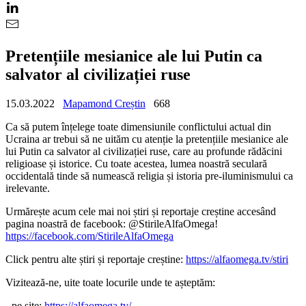
Pretențiile mesianice ale lui Putin ca
salvator al civilizației ruse
15.03.2022
Mapamond Creștin
668
Ca să putem înțelege toate dimensiunile conflictului actual din
Ucraina ar trebui să ne uităm cu atenție la pretențiile mesianice ale
lui Putin ca salvator al civilizației ruse, care au profunde rădăcini
religioase și istorice. Cu toate acestea, lumea noastră seculară
occidentală tinde să numească religia și istoria pre-iluminismului ca
irelevante.
Urmărește acum cele mai noi știri și reportaje creștine accesând
pagina noastră de facebook: @StirileAlfaOmega!
https://facebook.com/StirileAlfaOmega
Click pentru alte știri și reportaje creștine:
https://alfaomega.tv/stiri
Vizitează-ne, uite toate locurile unde te așteptăm:
- pe site:
https://alfaomega.tv/