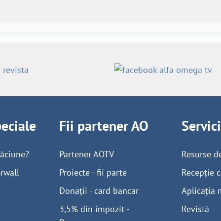
peciale
Fii partener AO
Servic
găciune?
Partener AOTV
Resurse d
rwall
Proiecte - fii parte
Recepție c
Donații - card bancar
Aplicația 
3,5% din impozit -
Revistă