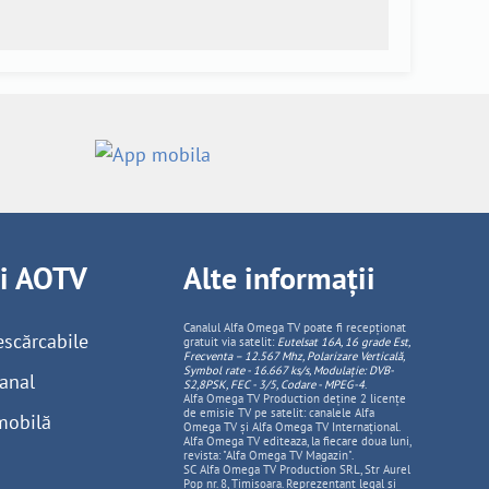
ii AOTV
Alte informații
Canalul Alfa Omega TV poate fi recepționat
escărcabile
gratuit via satelit:
Eutelsat 16A, 16 grade Est,
Frecventa – 12.567 Mhz, Polarizare
Vertica
lă,
Symbol rate - 16.667 ks/s, Modulație: DVB-
anal
S2,8PSK, FEC - 3/5, Codare - MPEG-4
.
Alfa Omega TV Production deține 2 licențe
de emisie TV pe satelit: canalele Alfa
mobilă
Omega TV și Alfa Omega TV Internațional.
Alfa Omega TV editeaza, la fiecare doua luni,
revista: "Alfa Omega TV Magazin".
SC Alfa Omega TV Production SRL, Str Aurel
Pop nr. 8, Timisoara. Reprezentant legal și