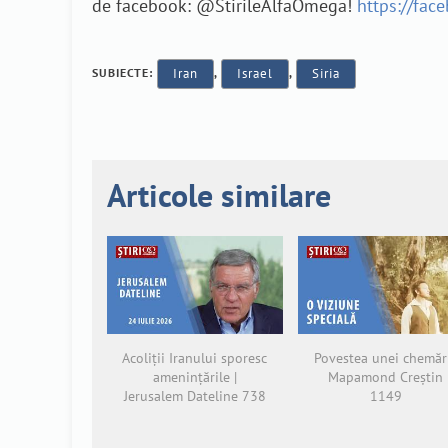
de facebook: @StirileAlfaOmega!
https://fac
SUBIECTE:
Iran
,
Israel
,
Siria
Articole similare
Acoliții Iranului sporesc
Povestea unei chemări
amenințările |
Mapamond Creștin
Jerusalem Dateline 738
1149