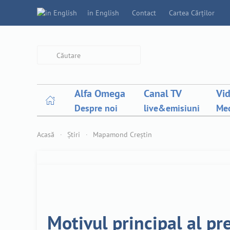
in English
Contact
Cartea Cărților
Type 2 or more characters for
results.
Alfa Omega
Canal TV
Vi
Despre noi
live&emisiuni
Med
Acasă
Știri
Mapamond Creștin
Motivul principal al pre