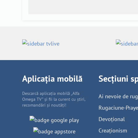
Aplicația mobilă
Secțiuni s
Descarcă aplicația mobilă „Alfa
Ai nevoie de ru
Omega TV” și fii la curent cu știri,
recomandări și noutăți!
Rugaciune-Praye
Devoțional
Creaționism