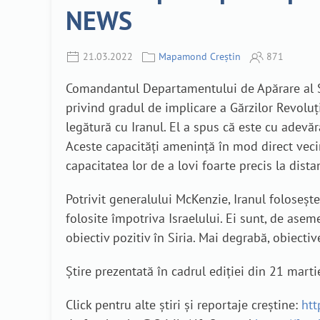
NEWS
21.03.2022
Mapamond Creștin
871
Comandantul Departamentului de Apărare al SU
privind gradul de implicare a Gărzilor Revoluți
legătură cu Iranul. El a spus că este cu adevăra
Aceste capacități amenință în mod direct vecini
capacitatea lor de a lovi foarte precis la dista
Potrivit generalului McKenzie, Iranul foloseșt
folosite împotriva Israelului. Ei sunt, de asem
obiectiv pozitiv în Siria. Mai degrabă, obiectiv
Știre prezentată în cadrul ediției din 21 mar
Click pentru alte știri și reportaje creștine:
htt