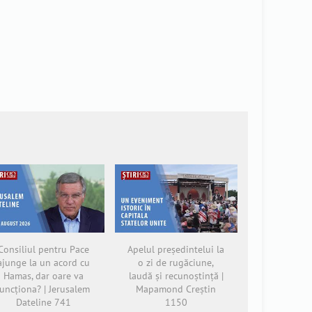
Consiliul pentru Pace
Apelul președintelui la
ajunge la un acord cu
o zi de rugăciune,
Hamas, dar oare va
laudă și recunoștință |
funcționa? | Jerusalem
Mapamond Creștin
Dateline 741
1150