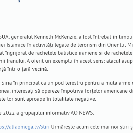
A, generalul Kenneth McKenzie, a fost întrebat în timpul
ei Islamice în activități legate de terorism din Orientul Mi
t îngrijorat de rachetele balistice iraniene și de rachetele 
i Iranului. A oferit un exemplu în acest sens: atacul asupr
nță într-o țară vecină.
e Siria în principal ca un pod terestru pentru a muta arme
enea, interesați să opereze împotriva forțelor americane di
ele lor sunt aproape în totalitate negative.
tie 2022 a grupajului informativ AO NEWS.
ps://alfaomega.tv/stiri
Urmărește acum cele mai noi știri ș