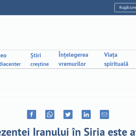
Rugăciun
Înțelegerea
Viața
deo
Știri
vremurilor
spirituală
iacenter
creștine
zenței Iranului în Siria este a