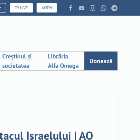
e
TV LIVE
AOTVi
Creștinul și
Librăria
Donează
societatea
Alfa Omega
tacul Israelului | AO