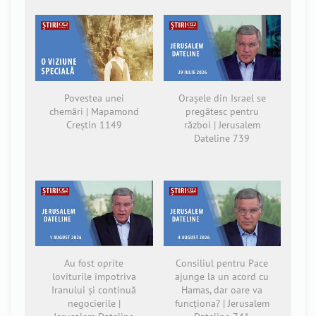
Povestea unei
Orașele din Israel se
chemări | Mapamond
pregătesc pentru
Creștin 1149
război | Jerusalem
Dateline 739
Au fost oprite
Consiliul pentru Pace
loviturile împotriva
ajunge la un acord cu
Iranului și continuă
Hamas, dar oare va
negocierile |
funcționa? | Jerusalem