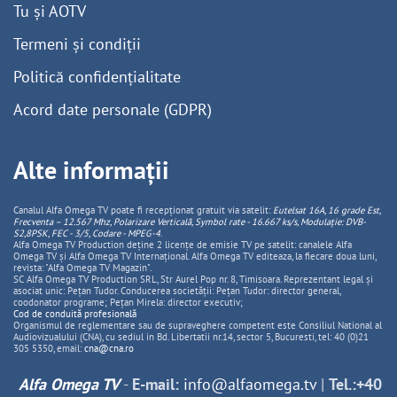
Tu și AOTV
Termeni și condiții
Politică confidențialitate
Acord date personale (GDPR)
Alte informații
Canalul Alfa Omega TV poate fi recepționat gratuit via satelit:
Eutelsat 16A, 16 grade Est,
Frecventa – 12.567 Mhz, Polarizare
Vertica
lă, Symbol rate - 16.667 ks/s, Modulație: DVB-
S2,8PSK, FEC - 3/5, Codare - MPEG-4
.
Alfa Omega TV Production deține 2 licențe de emisie TV pe satelit: canalele Alfa
Omega TV și Alfa Omega TV Internațional. Alfa Omega TV editeaza, la fiecare doua luni,
revista: "Alfa Omega TV Magazin".
SC Alfa Omega TV Production SRL, Str Aurel Pop nr. 8, Timisoara. Reprezentant legal și
asociat unic: Pețan Tudor. Conducerea societății: Pețan Tudor: director general,
coodonator programe; Pețan Mirela: director executiv;
Cod de conduită profesională
Organismul de reglementare sau de supraveghere competent este Consiliul National al
Audiovizualului (CNA), cu sediul in Bd. Libertatii nr.14, sector 5, Bucuresti, tel: 40 (0)21
305 5350, email:
cna@cna.ro
Alfa Omega TV
-
E-mail:
info@alfaomega.tv
|
Tel.:+40