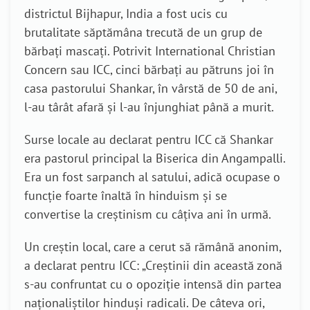
districtul Bijhapur, India a fost ucis cu
brutalitate săptămâna trecută de un grup de
bărbați mascați. Potrivit International Christian
Concern sau ICC, cinci bărbați au pătruns joi în
casa pastorului Shankar, în vârstă de 50 de ani,
l-au târât afară și l-au înjunghiat până a murit.
Surse locale au declarat pentru ICC că Shankar
era pastorul principal la Biserica din Angampalli.
Era un fost sarpanch al satului, adică ocupase o
funcție foarte înaltă în hinduism și se
convertise la creștinism cu câțiva ani în urmă.
Un creștin local, care a cerut să rămână anonim,
a declarat pentru ICC: „Creștinii din această zonă
s-au confruntat cu o opoziție intensă din partea
naționaliștilor hinduși radicali. De câteva ori,