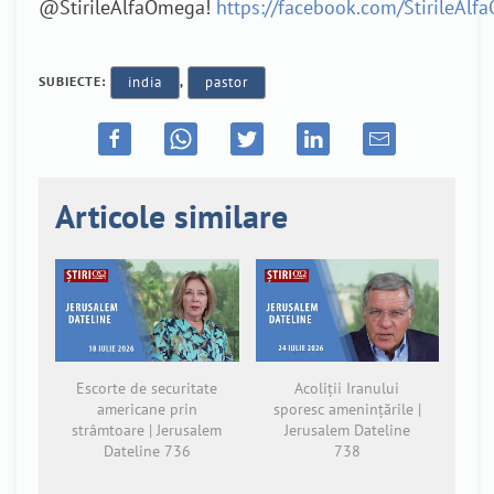
@StirileAlfaOmega!
https://facebook.com/StirileAl
SUBIECTE:
india
,
pastor
Articole similare
Escorte de securitate
Acoliții Iranului
americane prin
sporesc amenințările |
strâmtoare | Jerusalem
Jerusalem Dateline
Dateline 736
738