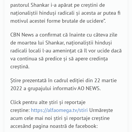
pastorul Shankar i-a apărat pe creștini de
naționaliștii hinduși radicali și acesta ar putea fi
motivul acestei forme brutale de ucidere”.
CBN News a confirmat că înainte cu câteva zile
de moartea lui Shankar, naționaliștii hinduși
radicali locali l-au amenințat că îl vor ucide dacă
va continua să predice și să apere credința
creștină.
Știre prezentată în cadrul ediției din 22 martie
2022 a grupajului informativ AO NEWS.
Click pentru alte știri și reportaje
creștine:
https://alfaomega.tv/stiri
Urmărește
acum cele mai noi știri și reportaje creștine
accesând pagina noastră de facebook: