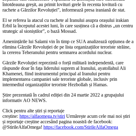
întotdeauna greșit, au primit lovituri grele în recenta lovitură cu
rachete a Gărzilor Revoluției”, informează presa iraniană de stat.
El se referea la atacul cu rachete al Iranului asupra orașului irakian
Erbil la începutul acestei luni, în care susținea că a distrus „un centru
strategic al sioniștilor”, o bază Mossad.
Amenințările lui Salami vin în timp ce SUA analizează opțiunea de a
elimina Gărzile Revoluției de pe lista organizațiilor teroriste străine,
la cererea Teheranului pentru semnarea acordului nuclear.
Gărzile Revoluției reprezintă o forță militară independentă, care
răspunde doar în fața liderului suprem al Iranului, ayatollahul Ali
Khamenei, fiind instrumentul principal al Iranului pentru
implementarea campaniei sale teroriste globale, inclusiv prin
intermediul organizațiilor teroriste Hezbollah și Hamas.
Știre prezentată în cadrul ediției din 24 martie 2022 a grupajului
informativ AO NEWS.
Click pentru alte știri și reportaje
creștine:
https://alfaomega.tv/stiri
Urmărește acum cele mai noi știri
și reportaje creștine accesând pagina noastră de facebook:
@StirileAlfaOmega!
https://facebook.com/StirileAlfaOmega