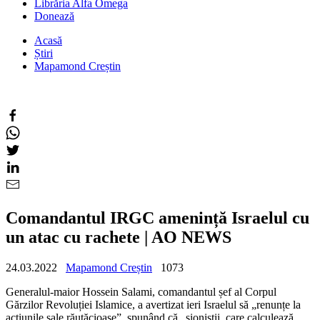
Librăria Alfa Omega
Donează
Acasă
Știri
Mapamond Creștin
Comandantul IRGC amenință Israelul cu
un atac cu rachete | AO NEWS
24.03.2022
Mapamond Creștin
1073
Generalul-maior Hossein Salami, comandantul șef al Corpul
Gărzilor Revoluției Islamice, a avertizat ieri Israelul să „renunțe la
acțiunile sale răutăcioase”, spunând că „sioniștii, care calculează