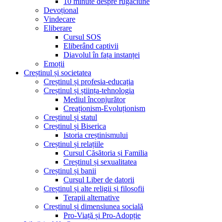
10 minute despre rugăciune
Devoțional
Vindecare
Eliberare
Cursul SOS
Eliberând captivii
Diavolul în fața instanței
Emoții
Creștinul și societatea
Creștinul și profesia-educația
Creștinul și știința-tehnologia
Mediul înconjurător
Creaționism-Evoluționism
Creștinul și statul
Creștinul și Biserica
Istoria creștinismului
Creștinul și relațiile
Cursul Căsătoria și Familia
Creștinul și sexualitatea
Creștinul și banii
Cursul Liber de datorii
Creștinul și alte religii și filosofii
Terapii alternative
Creștinul și dimensiunea socială
Pro-Viață și Pro-Adopție