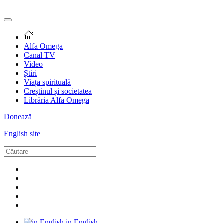
Alfa Omega
Canal TV
Video
Știri
Viața spirituală
Creștinul și societatea
Librăria Alfa Omega
Donează
English site
in English