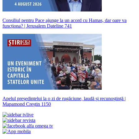
Consiliul pentru Pace ajunge la un acord cu Hamas, dar oare va
funcționa? | Jerusalem Dateline 741
Apelul președintelui la o zi de rugăciune, laudă și recunoștință |
Mapamond Creștin 1150