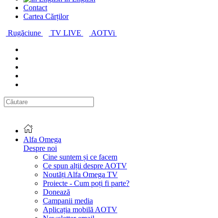
Contact
Cartea Cărților
Rugăciune
TV LIVE
AOTVi
Alfa Omega
Despre noi
Cine suntem și ce facem
Ce spun alții despre AOTV
Noutăți Alfa Omega TV
Proiecte - Cum poți fi parte?
Donează
Campanii media
Aplicația mobilă AOTV