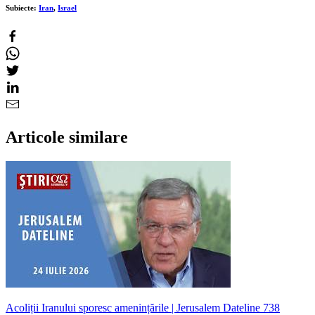
Subiecte:
Iran
,
Israel
Articole similare
Acoliții Iranului sporesc amenințările | Jerusalem Dateline 738