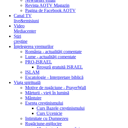
Newsletter email
Revista AOTV Magazin
Pagina de Facebook AOTV
Canal TV
live&emisiuni
Video
Mediacenter
Știri
creștine
Înțelegerea vremurilor
România - actualități comentate
Lume - actualități comentate
PRO-ISRAEL
Broșură gratuită ISRAEL
ISLAM
Escatologie - Interpretare biblică
Viața spirituală
Motive de rugăciune - PrayerWall
Mărturii - vieți în lumină
Mântuire
Esența creștinismului
Curs Bazele creștinismului
Curs Ucenicie
Intimitate cu Dumnezeu
Rugăciune-mijlocire