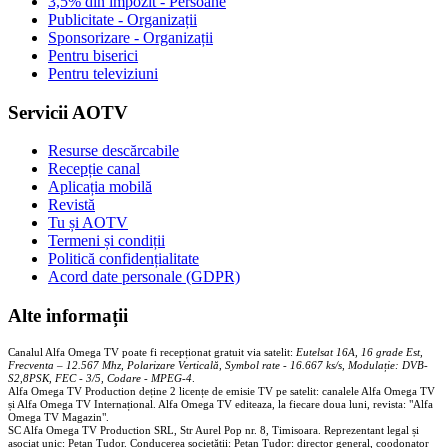
3,5% din impozit - Persoane
Publicitate - Organizații
Sponsorizare - Organizații
Pentru biserici
Pentru televiziuni
Servicii AOTV
Resurse descărcabile
Recepție canal
Aplicația mobilă
Revistă
Tu și AOTV
Termeni și condiții
Politică confidențialitate
Acord date personale (GDPR)
Alte informații
Canalul Alfa Omega TV poate fi recepționat gratuit via satelit:
Eutelsat 16A, 16 grade Est,
Frecventa – 12.567 Mhz, Polarizare
Vertica
lă, Symbol rate - 16.667 ks/s, Modulație: DVB-
S2,8PSK, FEC - 3/5, Codare - MPEG-4
.
Alfa Omega TV Production deține 2 licențe de emisie TV pe satelit: canalele Alfa Omega TV
și Alfa Omega TV Internațional. Alfa Omega TV editeaza, la fiecare doua luni, revista: "Alfa
Omega TV Magazin".
SC Alfa Omega TV Production SRL, Str Aurel Pop nr. 8, Timisoara. Reprezentant legal și
asociat unic: Pețan Tudor. Conducerea societății: Pețan Tudor: director general, coodonator