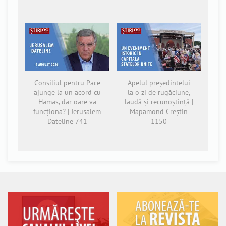
Consiliul pentru Pace
Apelul președintelui
ajunge la un acord cu
la o zi de rugăciune,
Hamas, dar oare va
laudă și recunoștință |
funcționa? | Jerusalem
Mapamond Creștin
Dateline 741
1150