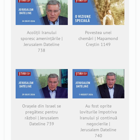
Acoliții Iranului
Povestea unei
sporesc amenințările |
chemări | Mapamond
Jerusalem Dateline
Creștin 1149
738
Orașele din Israel se
Au fost oprite
pregătesc pentru
loviturile împotriva
război | Jerusalem
Iranului și continuă
Dateline 739
negocierile |
Jerusalem Dateline
740