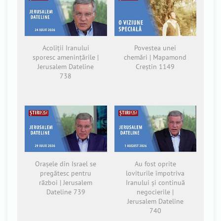
Acoliții Iranului
Povestea unei
sporesc amenințările |
chemări | Mapamond
Jerusalem Dateline
Creștin 1149
738
Orașele din Israel se
Au fost oprite
pregătesc pentru
loviturile împotriva
război | Jerusalem
Iranului și continuă
Dateline 739
negocierile |
Jerusalem Dateline
740