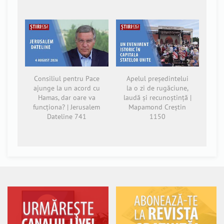
Consiliul pentru Pace
Apelul președintelui
ajunge la un acord cu
la o zi de rugăciune,
Hamas, dar oare va
laudă și recunoștință |
funcționa? | Jerusalem
Mapamond Creștin
Dateline 741
1150