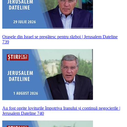
Orașele din Israel se pregătesc pentru război | Jerusalem Dateline
739
Au fost oprite loviturile împotriva Iranului și continuă negocierile |
Jerusalem Dateline 740