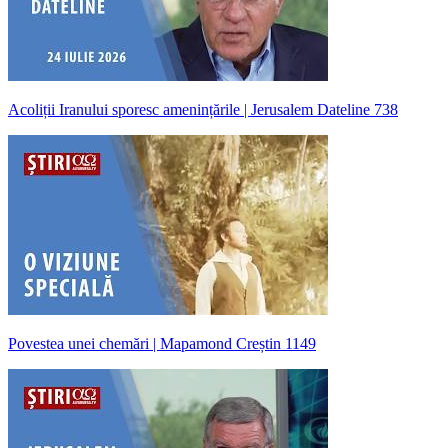
Acoliții Iranului sporesc amenințările | Jerusalem Dateline 738
Povestea unei chemări | Mapamond Creștin 1149