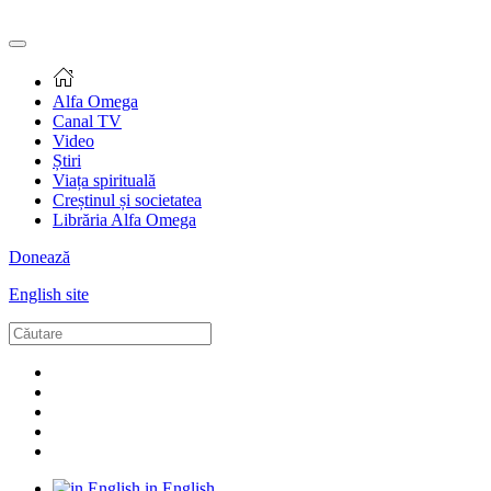
Alfa Omega
Canal TV
Video
Știri
Viața spirituală
Creștinul și societatea
Librăria Alfa Omega
Donează
English site
in English