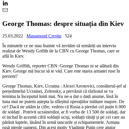
George Thomas: despre situația din Kiev
25.03.2022
Mapamond Creștin
524
În minutele ce ne stau înainte vă invităm să urmăriți un interviu
realizat de Wendy Grifith de la CBN cu George Thomas, care se
află în Kiev.
Wendy Griffith, reporter CBN: George Thomas ni se alătură din
Kiev. George mă bucur să te văd. Care este starea armatei ruse în
prezent?
George Thomas, Kiev, Ucraina : Alexei Arestovici, consilierul-șef al
președintelui Ucrainei, Zelensky, a prevăzut că războiul se va
termina la începutul lunii mai. Nu ne-a dat o dată anume, însă în
luna mai ne putem aștepta la sfârșitul operațiilor militare majore. De
ce? Dacă ne uităm la cifre, vedem că Rusia a pierdut cel puțin 6 000
de soldați . Potrivit ucrainenilor, ar fi vorba de 13 500 de soldați, dar
ei includ în această cifră soldații uciși, soldații răniți și pe cei care au
părăsit luptele, lăsând în urmă tancurile și echipamentele. Armata
rusă pierde oameni. Din acest motiv Vladimir Putin cere ajutor