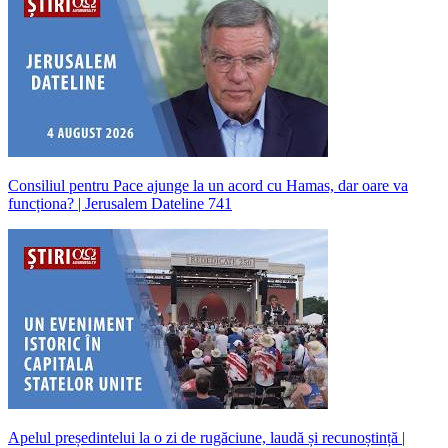
Consiliul pentru Pace ajunge la un acord cu Hamas, dar oare va
funcționa? | Jerusalem Dateline 741
Apelul președintelui la o zi de rugăciune, laudă și recunoștință |