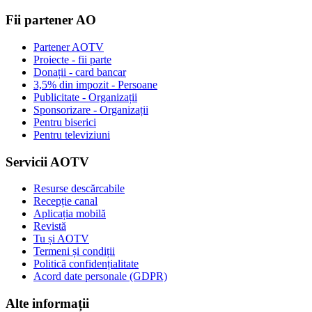
Fii partener AO
Partener AOTV
Proiecte - fii parte
Donații - card bancar
3,5% din impozit - Persoane
Publicitate - Organizații
Sponsorizare - Organizații
Pentru biserici
Pentru televiziuni
Servicii AOTV
Resurse descărcabile
Recepție canal
Aplicația mobilă
Revistă
Tu și AOTV
Termeni și condiții
Politică confidențialitate
Acord date personale (GDPR)
Alte informații