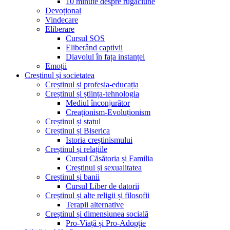
10 minute despre rugăciune
Devoțional
Vindecare
Eliberare
Cursul SOS
Eliberând captivii
Diavolul în fața instanței
Emoții
Creștinul și societatea
Creștinul și profesia-educația
Creștinul și știința-tehnologia
Mediul înconjurător
Creaționism-Evoluționism
Creștinul și statul
Creștinul și Biserica
Istoria creștinismului
Creștinul și relațiile
Cursul Căsătoria și Familia
Creștinul și sexualitatea
Creștinul și banii
Cursul Liber de datorii
Creștinul și alte religii și filosofii
Terapii alternative
Creștinul și dimensiunea socială
Pro-Viață și Pro-Adopție