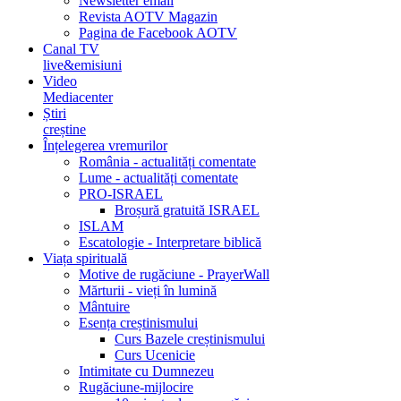
Newsletter email
Revista AOTV Magazin
Pagina de Facebook AOTV
Canal TV
live&emisiuni
Video
Mediacenter
Știri
creștine
Înțelegerea vremurilor
România - actualități comentate
Lume - actualități comentate
PRO-ISRAEL
Broșură gratuită ISRAEL
ISLAM
Escatologie - Interpretare biblică
Viața spirituală
Motive de rugăciune - PrayerWall
Mărturii - vieți în lumină
Mântuire
Esența creștinismului
Curs Bazele creștinismului
Curs Ucenicie
Intimitate cu Dumnezeu
Rugăciune-mijlocire