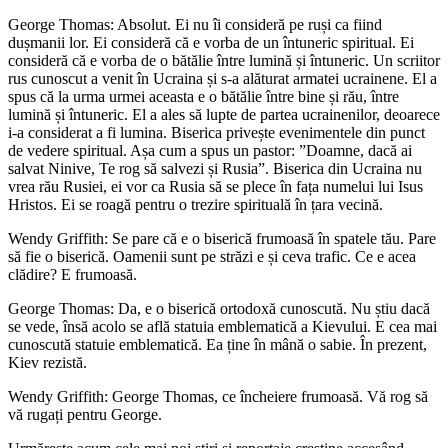
George Thomas: Absolut. Ei nu îi consideră pe ruși ca fiind
dușmanii lor. Ei consideră că e vorba de un întuneric spiritual. Ei
consideră că e vorba de o bătălie între lumină și întuneric. Un scriitor
rus cunoscut a venit în Ucraina și s-a alăturat armatei ucrainene. El a
spus că la urma urmei aceasta e o bătălie între bine și rău, între
lumină și întuneric. El a ales să lupte de partea ucrainenilor, deoarece
i-a considerat a fi lumina. Biserica privește evenimentele din punct
de vedere spiritual. Așa cum a spus un pastor: ”Doamne, dacă ai
salvat Ninive, Te rog să salvezi și Rusia”. Biserica din Ucraina nu
vrea rău Rusiei, ei vor ca Rusia să se plece în fața numelui lui Isus
Hristos. Ei se roagă pentru o trezire spirituală în țara vecină.
Wendy Griffith: Se pare că e o biserică frumoasă în spatele tău. Pare
să fie o biserică. Oamenii sunt pe străzi e și ceva trafic. Ce e acea
clădire? E frumoasă.
George Thomas: Da, e o biserică ortodoxă cunoscută. Nu știu dacă
se vede, însă acolo se află statuia emblematică a Kievului. E cea mai
cunoscută statuie emblematică. Ea ține în mână o sabie. În prezent,
Kiev rezistă.
Wendy Griffith: George Thomas, ce încheiere frumoasă. Vă rog să
vă rugați pentru George.