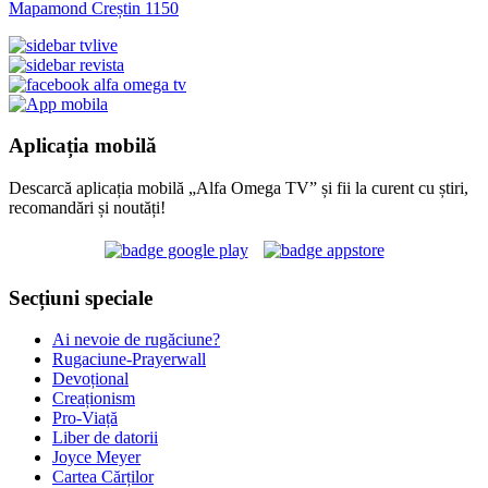
Mapamond Creștin 1150
Aplicația mobilă
Descarcă aplicația mobilă „Alfa Omega TV” și fii la curent cu știri,
recomandări și noutăți!
Secțiuni speciale
Ai nevoie de rugăciune?
Rugaciune-Prayerwall
Devoțional
Creaționism
Pro-Viață
Liber de datorii
Joyce Meyer
Cartea Cărților