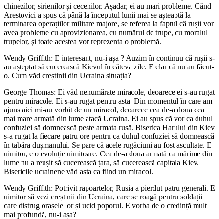
chinezilor, sirienilor și cecenilor. Așadar, ei au mari probleme. Când
Arestovici a spus că până la începutul lunii mai se așteaptă la
terminarea operațiilor militare majore, se referea la faptul că rușii vor
avea probleme cu aprovizionarea, cu numărul de trupe, cu moralul
trupelor, și toate acestea vor reprezenta o problemă.
Wendy Griffith: E interesant, nu-i așa ? Auzim în continuu că rușii s-
au așteptat să cucerească Kievul în câteva zile. E clar că nu au făcut-
o. Cum văd creștinii din Ucraina situația?
George Thomas: Ei văd nenumărate miracole, deoarece ei s-au rugat
pentru miracole. Ei s-au rugat pentru asta. Din momentul în care am
ajuns aici mi-au vorbit de un miracol, deoarece cea de-a doua cea
mai mare armată din lume atacă Ucraina. Ei au spus că vor ca duhul
confuziei să domnească peste armata rusă. Biserica Harului din Kiev
s-a rugat la fiecare patru ore pentru ca duhul confuziei să domnească
în tabăra dușmanului. Se pare că acele rugăciuni au fost ascultate. E
uimitor, e o evoluție uimitoare. Cea de-a doua armată ca mărime din
lume nu a reușit să cucerească țara, să cucerească capitala Kiev.
Bisericile ucrainene văd asta ca fiind un miracol.
Wendy Griffith: Potrivit rapoartelor, Rusia a pierdut patru generali. E
uimitor să vezi creștinii din Ucraina, care se roagă pentru soldații
care distrug orașele lor și ucid poporul. E vorba de o credință mult
mai profundă, nu-i așa?