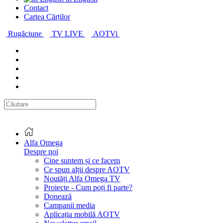
Contact
Cartea Cărților
Rugăciune
TV LIVE
AOTVi
Alfa Omega
Despre noi
Cine suntem și ce facem
Ce spun alții despre AOTV
Noutăți Alfa Omega TV
Proiecte - Cum poți fi parte?
Donează
Campanii media
Aplicația mobilă AOTV