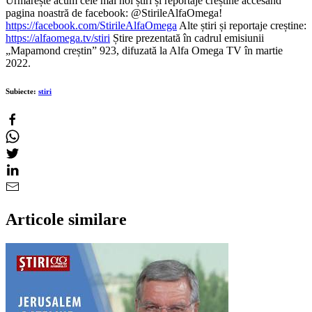
Urmărește acum cele mai noi știri și reportaje creștine accesând
pagina noastră de facebook: @StirileAlfaOmega!
https://facebook.com/StirileAlfaOmega
Alte știri și reportaje creștine:
https://alfaomega.tv/stiri
Știre prezentată în cadrul emisiunii
„Mapamond creștin” 923, difuzată la Alfa Omega TV în martie
2022.
Subiecte:
stiri
Articole similare