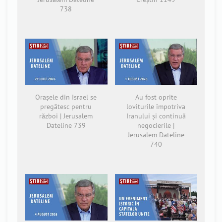
738
Orașele din Israel se
Au fost oprite
pregătesc pentru
loviturile împotriva
război | Jerusalem
Iranului și continuă
Dateline 739
negocierile |
Jerusalem Dateline
740