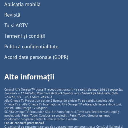
Aplicația mobilă
Revistă
Tu și AOTV
Termeni și condiții
Politică confidențialitate
Acord date personale (GDPR)
Alte informații
Canalul Alfa Omega TV poate fi recepționat gratuit via satelit:
Eutelsat 16A, 16 grade Est,
Frecventa – 12.567 Mhz, Polarizare
Vertica
lă, Symbol rate - 16.667 ks/s, Modulație: DVB-
S2,8PSK, FEC - 3/5, Codare - MPEG-4
.
Alfa Omega TV Production deține 2 licențe de emisie TV pe satelit: canalele Alfa
Omega TV și Alfa Omega TV Internațional. Alfa Omega TV editeaza, la fiecare doua luni,
revista: "Alfa Omega TV Magazin".
SC Alfa Omega TV Production SRL, Str Aurel Pop nr. 8, Timisoara. Reprezentant legal și
asociat unic: Pețan Tudor. Conducerea societății: Pețan Tudor: director general,
coodonator programe; Pețan Mirela: director executiv;
Cod de conduită profesională
Organismul de reglementare sau de supraveghere competent este Consiliul National al