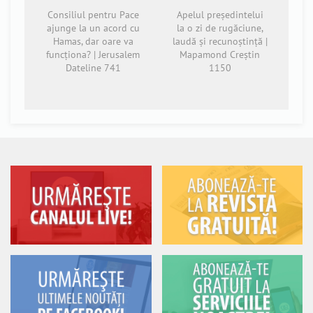
Consiliul pentru Pace
Apelul președintelui
ajunge la un acord cu
la o zi de rugăciune,
Hamas, dar oare va
laudă și recunoștință |
funcționa? | Jerusalem
Mapamond Creștin
Dateline 741
1150