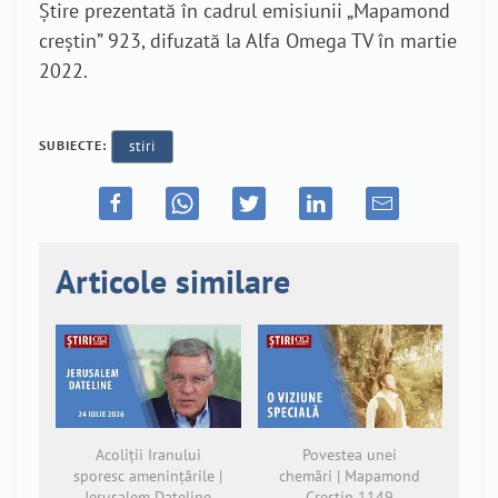
Știre prezentată în cadrul emisiunii „Mapamond
creștin” 923, difuzată la Alfa Omega TV în martie
2022.
SUBIECTE:
stiri
Articole similare
Acoliții Iranului
Povestea unei
sporesc amenințările |
chemări | Mapamond
Jerusalem Dateline
Creștin 1149