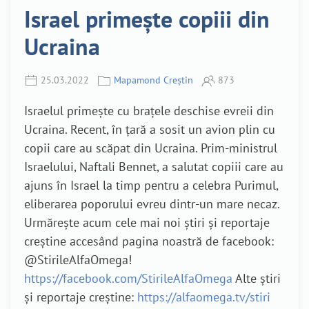
Israel primește copiii din
Ucraina
25.03.2022
Mapamond Creștin
873
Israelul primește cu brațele deschise evreii din
Ucraina. Recent, în țară a sosit un avion plin cu
copii care au scăpat din Ucraina. Prim-ministrul
Israelului, Naftali Bennet, a salutat copiii care au
ajuns în Israel la timp pentru a celebra Purimul,
eliberarea poporului evreu dintr-un mare necaz.
Urmărește acum cele mai noi știri și reportaje
creștine accesând pagina noastră de facebook:
@StirileAlfaOmega!
https://facebook.com/StirileAlfaOmega
Alte știri
și reportaje creștine:
https://alfaomega.tv/stiri