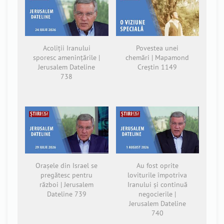
Acoliții Iranului
Povestea unei
sporesc amenințările |
chemări | Mapamond
Jerusalem Dateline
Creștin 1149
738
Orașele din Israel se
Au fost oprite
pregătesc pentru
loviturile împotriva
război | Jerusalem
Iranului și continuă
Dateline 739
negocierile |
Jerusalem Dateline
740