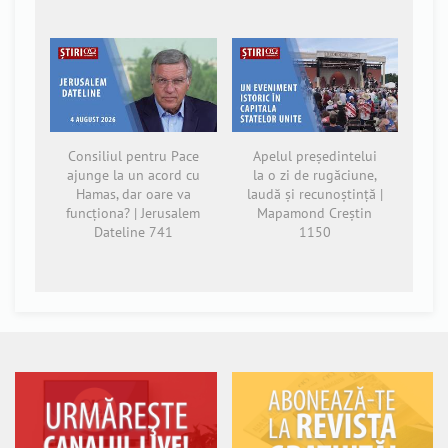
Consiliul pentru Pace
Apelul președintelui
ajunge la un acord cu
la o zi de rugăciune,
Hamas, dar oare va
laudă și recunoștință |
funcționa? | Jerusalem
Mapamond Creștin
Dateline 741
1150