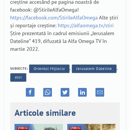
creștine accesând pe pagina noastră de
facebook: @StirileAlfaOmega!
https://facebook.com/StirileAlfaOmega
Alte știri
și reportaje creștine:
https://alfaomega.tv/stiri
Știre prezentată în cadrul emisiunii „Jerusalem
Dateline” 419, difuzată la Alfa Omega TV în
martie 2022.
SUBIECTE:
Orientul Mijlociu
,
Jerusalem Dateline
,
stiri
Articole similare