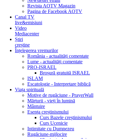
Newsletter email
Revista AOTV Magazin
Pagina de Facebook AOTV
Canal TV
live&emisiuni
Video
Mediacenter
Știri
creștine
Înțelegerea vremurilor
România - actualități comentate
Lume - actualități comentate
PRO-ISRAEL
Broșură gratuită ISRAEL
ISLAM
Escatologie - Interpretare biblică
Viața spirituală
Motive de rugăciune - PrayerWall
Mărturii - vieți în lumină
Mântuire
Esența creștinismului
Curs Bazele creștinismului
Curs Ucenicie
Intimitate cu Dumnezeu
Rugăciune-mijlocire