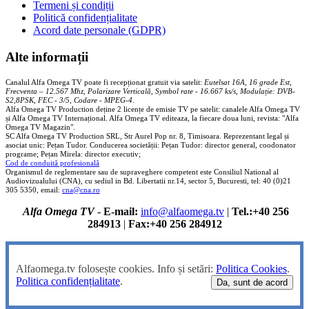
Termeni și condiții
Politică confidențialitate
Acord date personale (GDPR)
Alte informații
Canalul Alfa Omega TV poate fi recepționat gratuit via satelit:
Eutelsat 16A, 16 grade Est,
Frecventa – 12.567 Mhz, Polarizare
Vertica
lă, Symbol rate - 16.667 ks/s, Modulație: DVB-
S2,8PSK, FEC - 3/5, Codare - MPEG-4
.
Alfa Omega TV Production deține 2 licențe de emisie TV pe satelit: canalele Alfa Omega TV
și Alfa Omega TV Internațional. Alfa Omega TV editeaza, la fiecare doua luni, revista: "Alfa
Omega TV Magazin".
SC Alfa Omega TV Production SRL, Str Aurel Pop nr. 8, Timisoara. Reprezentant legal și
asociat unic: Pețan Tudor. Conducerea societății: Pețan Tudor: director general, coodonator
programe; Pețan Mirela: director executiv;
Cod de conduită profesională
Organismul de reglementare sau de supraveghere competent este Consiliul National al
Audiovizualului (CNA), cu sediul in Bd. Libertatii nr.14, sector 5, Bucuresti, tel: 40 (0)21
305 5350, email:
cna@cna.ro
Alfa Omega TV
-
E-mail:
info@alfaomega.tv
|
Tel.:+40 256
284913
|
Fax:+40 256 284912
Alfaomega.tv folosește cookies. Info și setări:
Politica Cookies
.
Politica confidențialitate
.
Da, sunt de acord