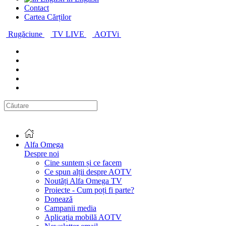
Contact
Cartea Cărților
Rugăciune
TV LIVE
AOTVi
Alfa Omega
Despre noi
Cine suntem și ce facem
Ce spun alții despre AOTV
Noutăți Alfa Omega TV
Proiecte - Cum poți fi parte?
Donează
Campanii media
Aplicația mobilă AOTV