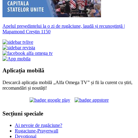
Apelul președintelui la o zi de rugăciune, laudă și recunoștință |
Mapamond Creștin 1150
Aplicația mobilă
Descarcă aplicația mobilă „Alfa Omega TV” și fii la curent cu știri,
recomandări și noutăți!
Secțiuni speciale
Ai nevoie de rugăciune?
Rugaciune-Prayerwall
Devoțional