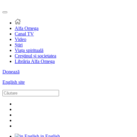
Alfa Omega
Canal TV
Video
Știri
Viața spirituală
Creștinul și societatea
Librăria Alfa Omega
Donează
English site
in English