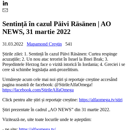
Sentință în cazul Päivi Räsänen | AO
NEWS, 31 martie 2022
31.03.2022
Mapamond Creștin
541
Știrile zilei: 1. Sentință în cazul Päivi Räsänen: Curtea respinge
acuzațiile; 2. Un nou atac terorist în Israel la Bnei Brak; 3.
Președintele Herzog face o vizită istorică în Iordania; 4. Greciei i se
cere să schimbe legislația anti-prozelitism.
Urmărește acum cele mai noi știri și reportaje creștine accesând
pagina noastră de facebook: @StirileAlfaOmega!
https://facebook.com/StirileAlfaOmega
Click pentru alte știri și reportaje creștine:
https://alfaomega.tv/stiri
Știri prezentate în cadrul „AO NEWS” din 31 martie 2022.
Vizitează-ne, uite toate locurile unde te așteptăm:
- pe site:
https://alfaomega.tv/