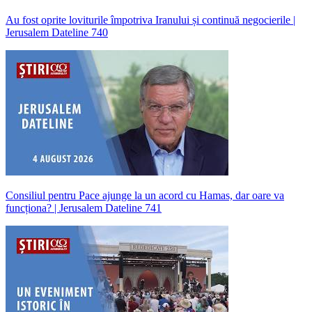
Au fost oprite loviturile împotriva Iranului și continuă negocierile |
Jerusalem Dateline 740
Consiliul pentru Pace ajunge la un acord cu Hamas, dar oare va
funcționa? | Jerusalem Dateline 741