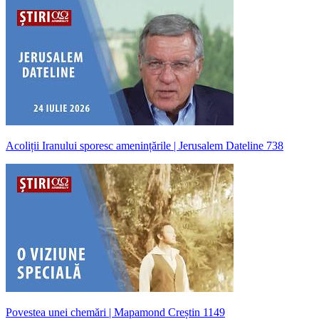
Acoliții Iranului sporesc amenințările | Jerusalem Dateline 738
Povestea unei chemări | Mapamond Creștin 1149