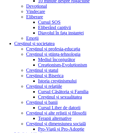
10 minute despre rugăciune
Devoțional
Vindecare
Eliberare
Cursul SOS
Eliberând captivii
Diavolul în fața instanței
Emoții
Creștinul și societatea
Creștinul și profesia-educația
Creștinul și știința-tehnologia
Mediul înconjurător
Creaționism-Evoluționism
Creștinul și statul
Creștinul și Biserica
Istoria creștinismului
Creștinul și relațiile
Cursul Căsătoria și Familia
Creștinul și sexualitatea
Creștinul și banii
Cursul Liber de datorii
Creștinul și alte religii și filosofii
Terapii alternative
Creștinul și dimensiunea socială
Pro-Viață și Pro-Adopție