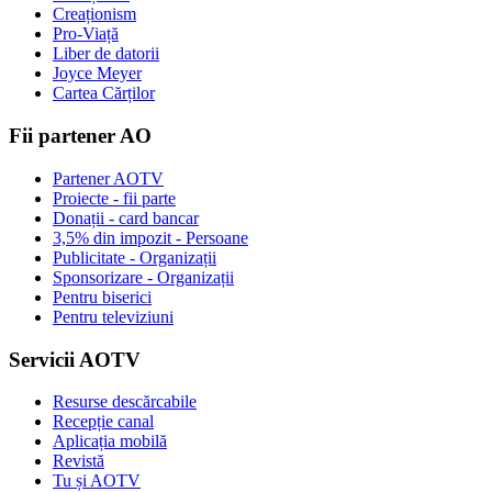
Creaționism
Pro-Viață
Liber de datorii
Joyce Meyer
Cartea Cărților
Fii partener AO
Partener AOTV
Proiecte - fii parte
Donații - card bancar
3,5% din impozit - Persoane
Publicitate - Organizații
Sponsorizare - Organizații
Pentru biserici
Pentru televiziuni
Servicii AOTV
Resurse descărcabile
Recepție canal
Aplicația mobilă
Revistă
Tu și AOTV