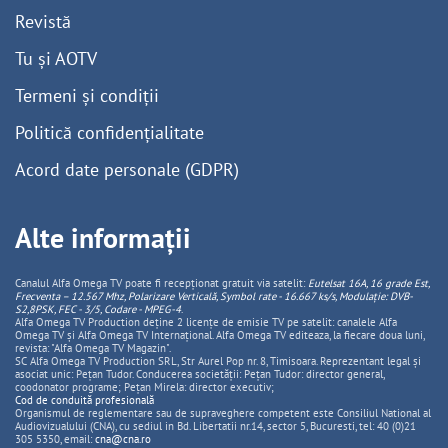
Revistă
Tu și AOTV
Termeni și condiții
Politică confidențialitate
Acord date personale (GDPR)
Alte informații
Canalul Alfa Omega TV poate fi recepționat gratuit via satelit:
Eutelsat 16A, 16 grade Est,
Frecventa – 12.567 Mhz, Polarizare
Vertica
lă, Symbol rate - 16.667 ks/s, Modulație: DVB-
S2,8PSK, FEC - 3/5, Codare - MPEG-4
.
Alfa Omega TV Production deține 2 licențe de emisie TV pe satelit: canalele Alfa
Omega TV și Alfa Omega TV Internațional. Alfa Omega TV editeaza, la fiecare doua luni,
revista: "Alfa Omega TV Magazin".
SC Alfa Omega TV Production SRL, Str Aurel Pop nr. 8, Timisoara. Reprezentant legal și
asociat unic: Pețan Tudor. Conducerea societății: Pețan Tudor: director general,
coodonator programe; Pețan Mirela: director executiv;
Cod de conduită profesională
Organismul de reglementare sau de supraveghere competent este Consiliul National al
Audiovizualului (CNA), cu sediul in Bd. Libertatii nr.14, sector 5, Bucuresti, tel: 40 (0)21
305 5350, email:
cna@cna.ro