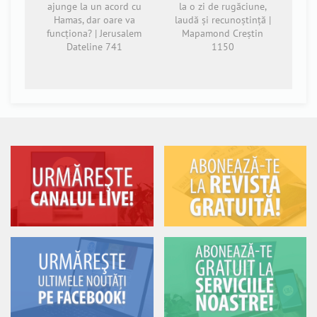
ajunge la un acord cu
la o zi de rugăciune,
Hamas, dar oare va
laudă și recunoștință |
funcționa? | Jerusalem
Mapamond Creștin
Dateline 741
1150