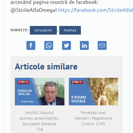
accesând pagina noastră de facebook:
@StirileAlfaOmega!
https://facebook.com/StirileAl
SUBIECTE:
Ierusalim
,
Hamas
Articole similare
Acoliții Iranului
Povestea unei
sporesc amenințările |
chemări | Mapamond
Jerusalem Dateline
Creștin 1149
738