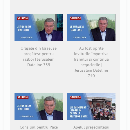
Orașele din Israel se
Au fost oprite
pregătesc pentru
loviturile împotriva
război | Jerusalem
Iranului și continuă
Dateline 739
negocierile |
Jerusalem Dateline
740
Consiliul pentru Pace
Apelul președintelui