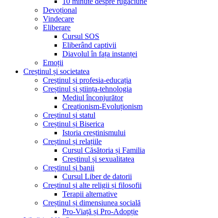
10 minute despre rugăciune
Devoțional
Vindecare
Eliberare
Cursul SOS
Eliberând captivii
Diavolul în fața instanței
Emoții
Creștinul și societatea
Creștinul și profesia-educația
Creștinul și știința-tehnologia
Mediul înconjurător
Creaționism-Evoluționism
Creștinul și statul
Creștinul și Biserica
Istoria creștinismului
Creștinul și relațiile
Cursul Căsătoria și Familia
Creștinul și sexualitatea
Creștinul și banii
Cursul Liber de datorii
Creștinul și alte religii și filosofii
Terapii alternative
Creștinul și dimensiunea socială
Pro-Viață și Pro-Adopție