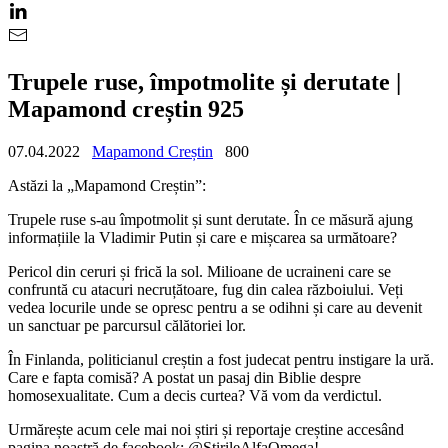
Trupele ruse, împotmolite și derutate |
Mapamond creștin 925
07.04.2022
Mapamond Creștin
800
Astăzi la „Mapamond Creștin”:
Trupele ruse s-au împotmolit și sunt derutate. În ce măsură ajung
informațiile la Vladimir Putin și care e mișcarea sa următoare?
Pericol din ceruri și frică la sol. Milioane de ucraineni care se
confruntă cu atacuri necruțătoare, fug din calea războiului. Veți
vedea locurile unde se opresc pentru a se odihni și care au devenit
un sanctuar pe parcursul călătoriei lor.
În Finlanda, politicianul creștin a fost judecat pentru instigare la ură.
Care e fapta comisă? A postat un pasaj din Biblie despre
homosexualitate. Cum a decis curtea? Vă vom da verdictul.
Urmărește acum cele mai noi știri și reportaje creștine accesând
pagina noastră de facebook: @StirileAlfaOmega!