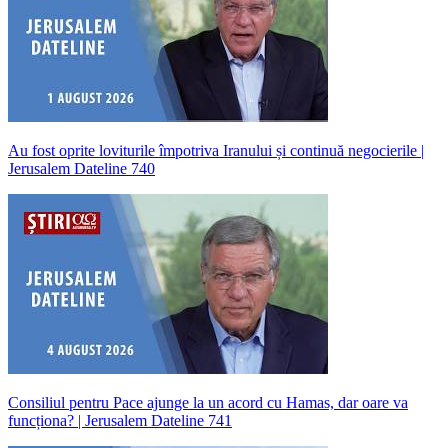
Au fost oprite loviturile împotriva Iranului și continuă negocierile |
Jerusalem Dateline 740
Consiliul pentru Pace ajunge la un acord cu Hamas, dar oare va
funcționa? | Jerusalem Dateline 741