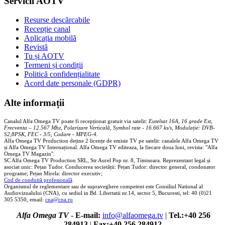
Servicii AOTV
Resurse descărcabile
Recepție canal
Aplicația mobilă
Revistă
Tu și AOTV
Termeni și condiții
Politică confidențialitate
Acord date personale (GDPR)
Alte informații
Canalul Alfa Omega TV poate fi recepționat gratuit via satelit:
Eutelsat 16A, 16 grade Est,
Frecventa – 12.567 Mhz, Polarizare
Vertica
lă, Symbol rate - 16.667 ks/s, Modulație: DVB-
S2,8PSK, FEC - 3/5, Codare - MPEG-4
.
Alfa Omega TV Production deține 2 licențe de emisie TV pe satelit: canalele Alfa Omega TV
și Alfa Omega TV Internațional. Alfa Omega TV editeaza, la fiecare doua luni, revista: "Alfa
Omega TV Magazin".
SC Alfa Omega TV Production SRL, Str Aurel Pop nr. 8, Timisoara. Reprezentant legal și
asociat unic: Pețan Tudor. Conducerea societății: Pețan Tudor: director general, coodonator
programe; Pețan Mirela: director executiv;
Cod de conduită profesională
Organismul de reglementare sau de supraveghere competent este Consiliul National al
Audiovizualului (CNA), cu sediul in Bd. Libertatii nr.14, sector 5, Bucuresti, tel: 40 (0)21
305 5350, email:
cna@cna.ro
Alfa Omega TV
-
E-mail:
info@alfaomega.tv
|
Tel.:+40 256
284913
|
Fax:+40 256 284912