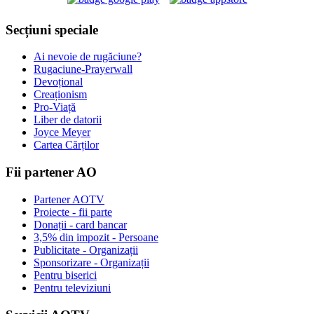
Secțiuni speciale
Ai nevoie de rugăciune?
Rugaciune-Prayerwall
Devoțional
Creaționism
Pro-Viață
Liber de datorii
Joyce Meyer
Cartea Cărților
Fii partener AO
Partener AOTV
Proiecte - fii parte
Donații - card bancar
3,5% din impozit - Persoane
Publicitate - Organizații
Sponsorizare - Organizații
Pentru biserici
Pentru televiziuni