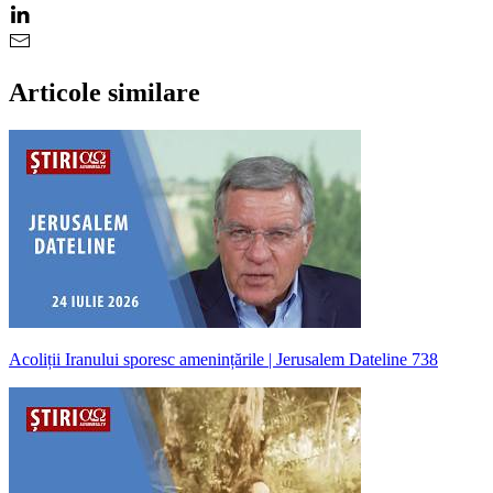
Articole similare
Acoliții Iranului sporesc amenințările | Jerusalem Dateline 738