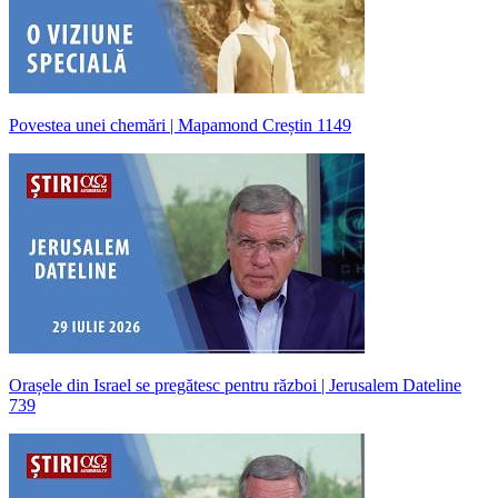
Povestea unei chemări | Mapamond Creștin 1149
Orașele din Israel se pregătesc pentru război | Jerusalem Dateline
739