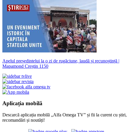
Apelul președintelui la o zi de rugăciune, laudă și recunoștință |
Mapamond Creștin 1150
Aplicația mobilă
Descarcă aplicația mobilă „Alfa Omega TV” și fii la curent cu știri,
recomandări și noutăți!