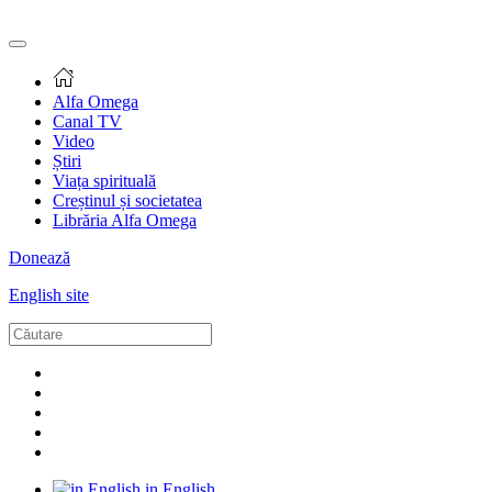
Alfa Omega
Canal TV
Video
Știri
Viața spirituală
Creștinul și societatea
Librăria Alfa Omega
Donează
English site
in English