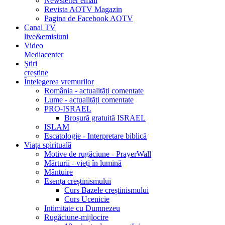
Newsletter email
Revista AOTV Magazin
Pagina de Facebook AOTV
Canal TV
live&emisiuni
Video
Mediacenter
Știri
creștine
Înțelegerea vremurilor
România - actualități comentate
Lume - actualități comentate
PRO-ISRAEL
Broșură gratuită ISRAEL
ISLAM
Escatologie - Interpretare biblică
Viața spirituală
Motive de rugăciune - PrayerWall
Mărturii - vieți în lumină
Mântuire
Esența creștinismului
Curs Bazele creștinismului
Curs Ucenicie
Intimitate cu Dumnezeu
Rugăciune-mijlocire