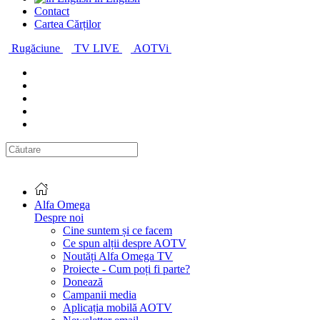
Contact
Cartea Cărților
Rugăciune
TV LIVE
AOTVi
Alfa Omega
Despre noi
Cine suntem și ce facem
Ce spun alții despre AOTV
Noutăți Alfa Omega TV
Proiecte - Cum poți fi parte?
Donează
Campanii media
Aplicația mobilă AOTV