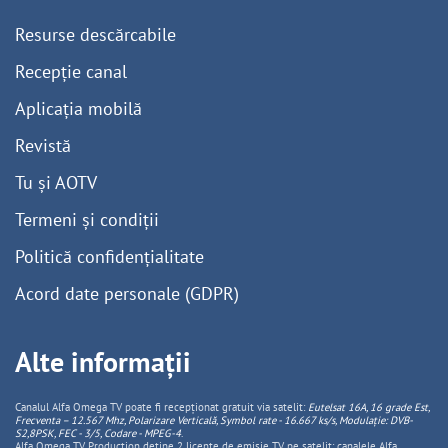
Resurse descărcabile
Recepție canal
Aplicația mobilă
Revistă
Tu și AOTV
Termeni și condiții
Politică confidențialitate
Acord date personale (GDPR)
Alte informații
Canalul Alfa Omega TV poate fi recepționat gratuit via satelit:
Eutelsat 16A, 16 grade Est,
Frecventa – 12.567 Mhz, Polarizare
Vertica
lă, Symbol rate - 16.667 ks/s, Modulație: DVB-
S2,8PSK, FEC - 3/5, Codare - MPEG-4
.
Alfa Omega TV Production deține 2 licențe de emisie TV pe satelit: canalele Alfa