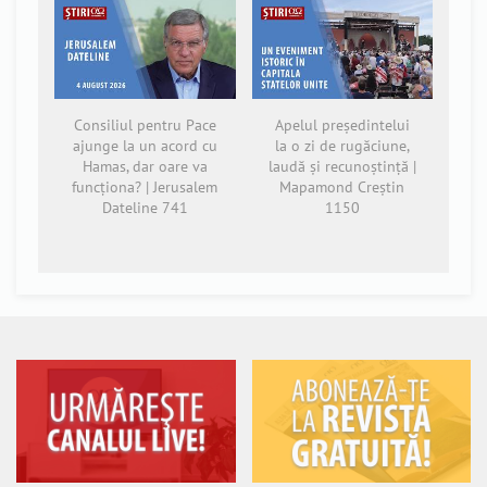
Consiliul pentru Pace
Apelul președintelui
ajunge la un acord cu
la o zi de rugăciune,
Hamas, dar oare va
laudă și recunoștință |
funcționa? | Jerusalem
Mapamond Creștin
Dateline 741
1150