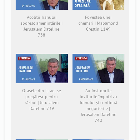
Acoliții Iranului
Povestea unei
sporesc amenințările |
chemări | Mapamond
Jerusalem Dateline
Creștin 1149
738
Orașele din Israel se
Au fost oprite
pregătesc pentru
loviturile împotriva
război | Jerusalem
Iranului și continuă
Dateline 739
negocierile |
Jerusalem Dateline
740