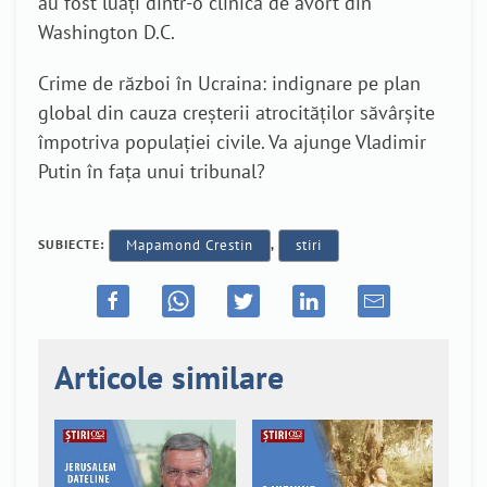
au fost luați dintr-o clinică de avort din
Washington D.C.
Crime de război în Ucraina: indignare pe plan
global din cauza creșterii atrocităților săvârșite
împotriva populației civile. Va ajunge Vladimir
Putin în fața unui tribunal?
SUBIECTE:
Mapamond Crestin
,
stiri
Articole similare