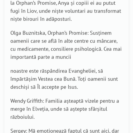
la Orphan’s Promise, Anya și copiii ei au putut
fugi în Liov, unde niște voluntari au transformat
niște birouri în adăposturi.
Olga Buznitska, Orphan’s Promise: Susținem
oamenii care se află în alte centre cu mâncare,
cu medicamente, consiliere psihologică. Cea mai
importantă parte a muncii
noastre este răspândirea Evangheliei, să
împărtășim Vestea cea Bună. Toți oamenii sunt
deschiși să Îl accepte pe Isus.
Wendy Griffith: Familia așteaptă vizele pentru a
merge în Elveția, unde să aștepte sfârșitul
războiului.
Sergey: Mă emoționează faptul că sunt aici, dar