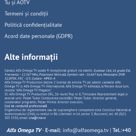
Tu și AOTV
Termeni și condiții
Politică confidențialitate
Acord date personale (GDPR)
Alte informații
Canalul Alfa Omega TV poate fi recepționat gratuit via satelit:
Eutelsat 16A, 16 grade Est,
Frecventa – 12.567 Mhz, Polarizare
Vertica
lă, Symbol rate - 16.667 ks/s, Modulație: DVB-
S2,8PSK, FEC - 3/5, Codare - MPEG-4
.
Alfa Omega TV Production deține 2 licențe de emisie TV pe satelit: canalele Alfa
Omega TV și Alfa Omega TV Internațional. Alfa Omega TV editeaza, la fiecare doua luni,
revista: "Alfa Omega TV Magazin".
SC Alfa Omega TV Production SRL, Str Aurel Pop nr. 8, Timisoara. Reprezentant legal și
asociat unic: Pețan Tudor. Conducerea societății: Pețan Tudor: director general,
coodonator programe; Pețan Mirela: director executiv;
Cod de conduită profesională
Organismul de reglementare sau de supraveghere competent este Consiliul National al
Audiovizualului (CNA), cu sediul in Bd. Libertatii nr.14, sector 5, Bucuresti, tel: 40 (0)21
305 5350, email:
cna@cna.ro
Alfa Omega TV
-
E-mail:
info@alfaomega.tv
|
Tel.:+40