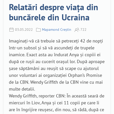
Relatări despre viața din
buncărele din Ucraina
03.05.2022
Mapamond Creștin
722
Imaginați-vă că trebuie să petreceți 42 de nopți
într-un subsol și să vă ascundeți de trupele
inamice. Exact asta au îndurat Anya și copiii ei
după ce rușii au cucerit orașul lor. După aproape
șase săptămâni au reușit să scape cu ajutorul
unor voluntari ai organizației Orphan’s Promise
de la CBN. Wendy Griffith de la CBN vine cu mai
multe detalii.
Wendy Griffith, reporter CBN: În această seară de
miercuri în Liov, Anya și cei 11 copii pe care îi
are în îngrijire reușesc, din nou, să râdă, după ce