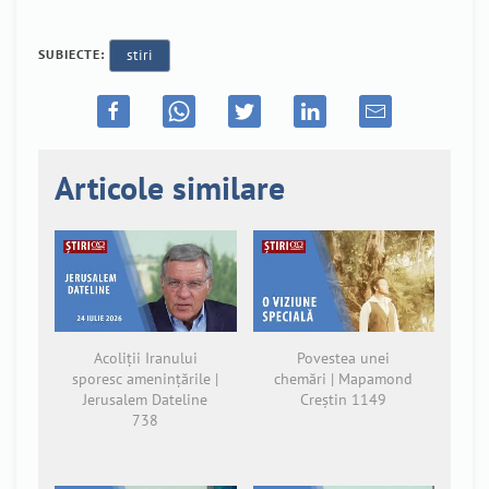
SUBIECTE:
stiri
Articole similare
Acoliții Iranului
Povestea unei
sporesc amenințările |
chemări | Mapamond
Jerusalem Dateline
Creștin 1149
738