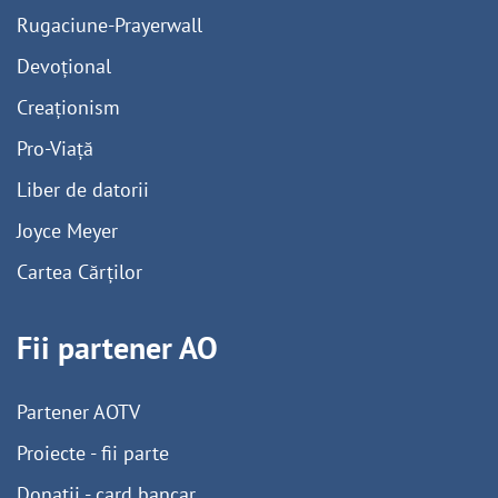
Rugaciune-Prayerwall
Devoțional
Creaționism
Pro-Viață
Liber de datorii
Joyce Meyer
Cartea Cărților
Fii partener AO
Partener AOTV
Proiecte - fii parte
Donații - card bancar