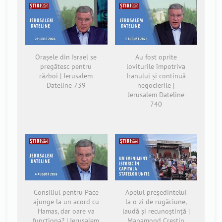
Orașele din Israel se
Au fost oprite
pregătesc pentru
loviturile împotriva
război | Jerusalem
Iranului și continuă
Dateline 739
negocierile |
Jerusalem Dateline
740
Consiliul pentru Pace
Apelul președintelui
ajunge la un acord cu
la o zi de rugăciune,
Hamas, dar oare va
laudă și recunoștință |
funcționa? | Jerusalem
Mapamond Creștin