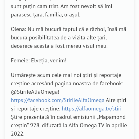
sunt puțin cam trist. Am fost nevoit să îmi
părăsesc țara, familia, orașul.
Olena: Nu mă bucură faptul că e război, însă mă
bucură posibilitatea de a vizita alte țări,
deoarece acesta a fost mereu visul meu.
Femeie: Elveția, venim!
Urmărește acum cele mai noi știri și reportaje
creștine accesând pagina noastră de facebook:
@StirileAlfaOmega!
https://facebook.com/StirileAlfaOmega
Alte știri
și reportaje creștine:
https://alfaomega.tv/stiri
Știre prezentată în cadrul emisiunii „Mapamond
creștin” 928, difuzată la Alfa Omega TV în aprilie
2022.