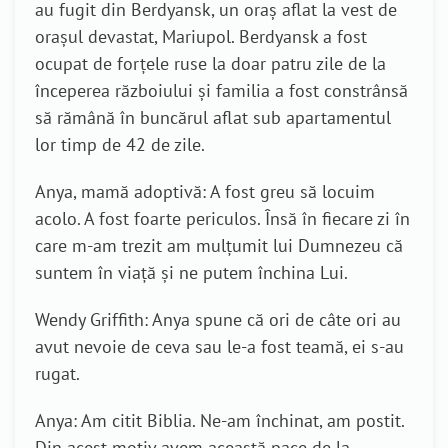
au fugit din Berdyansk, un oraș aflat la vest de
orașul devastat, Mariupol. Berdyansk a fost
ocupat de forțele ruse la doar patru zile de la
începerea războiului și familia a fost constrânsă
să rămână în buncărul aflat sub apartamentul
lor timp de 42 de zile.
Anya, mamă adoptivă: A fost greu să locuim
acolo. A fost foarte periculos. Însă în fiecare zi în
care m-am trezit am mulțumit lui Dumnezeu că
suntem în viață și ne putem închina Lui.
Wendy Griffith: Anya spune că ori de câte ori au
avut nevoie de ceva sau le-a fost teamă, ei s-au
rugat.
Anya: Am citit Biblia. Ne-am închinat, am postit.
Din acest motiv avem această pace de la