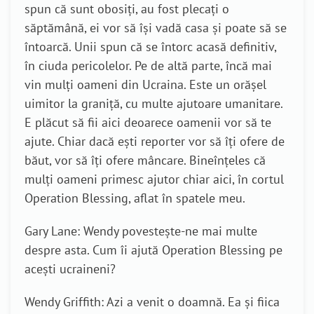
spun că sunt obosiți, au fost plecați o
săptămână, ei vor să își vadă casa și poate să se
întoarcă. Unii spun că se întorc acasă definitiv,
în ciuda pericolelor. Pe de altă parte, încă mai
vin mulți oameni din Ucraina. Este un orășel
uimitor la graniță, cu multe ajutoare umanitare.
E plăcut să fii aici deoarece oamenii vor să te
ajute. Chiar dacă ești reporter vor să îți ofere de
băut, vor să îți ofere mâncare. Bineînțeles că
mulți oameni primesc ajutor chiar aici, în cortul
Operation Blessing, aflat în spatele meu.
Gary Lane: Wendy povestește-ne mai multe
despre asta. Cum îi ajută Operation Blessing pe
acești ucraineni?
Wendy Griffith: Azi a venit o doamnă. Ea și fiica