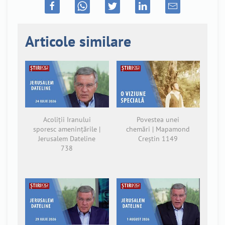
Articole similare
Acoliții Iranului
Povestea unei
sporesc amenințările |
chemări | Mapamond
Jerusalem Dateline
Creștin 1149
738