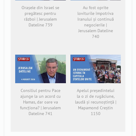
Orașele din Israel se
Au fost oprite
pregătesc pentru
loviturile împotriva
război | Jerusalem
Iranului și continuă
Dateline 739
negocierile |
Jerusalem Dateline
740
Consiliul pentru Pace
Apelul președintelui
ajunge la un acord cu
la o zi de rugăciune,
Hamas, dar oare va
laudă și recunoștință |
funcționa? | Jerusalem
Mapamond Creștin
Dateline 741
1150