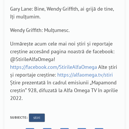
Gary Lane: Bine, Wendy Griffith, ai grijă de tine,
îți mulțumim.
Wendy Griffith: Mulțumesc.
Urmărește acum cele mai noi știri și reportaje
creștine accesând pagina noastră de facebook:
@StirileAlfaOmega!
https://facebook.com/StirileAlfaOmega
Alte știri
și reportaje creștine:
https://alfaomega.tv/stiri
Știre prezentată în cadrul emisiunii „Mapamond
creștin” 928, difuzată la Alfa Omega TV în aprilie
2022.
SUBIECTE:
stiri