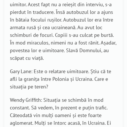
uimitor. Acest fapt nu a reieșit din interviu, s-a
pierdut în traducere. Însă autobuzul lor a ajuns
în bătaia focului rușilor. Autobuzul lor era între
armata rusă și cea ucraineană. Au avut loc
schimburi de focuri. Copiii s-au culcat pe burtă.
În mod miraculos, nimeni nu a fost rănit. Așadar,
povestea lor e uimitoare. Slavă Domnului, au
scăpat cu viață.
Gary Lane: Este o relatare uimitoare. Știu că te
afli la granița între Polonia și Ucraina. Care e
situația pe teren?
Wendy Griffith: Situația se schimbă în mod
constant. Să vedem, în prezent e puțin trafic.
Câteodată vin mulți oameni și este foarte
aglomerat. Mulți se întorc acasă, în Ucraina. Ei