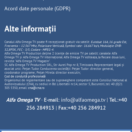
Acord date personale (GDPR)
Alte informații
Canalul Alfa Omega TV poate fi recepționat gratuit via satelit:
Eutelsat 16A, 16 grade Est,
Frecventa – 12.567 Mhz, Polarizare
Vertica
lă, Symbol rate - 16.667 ks/s, Modulație: DVB-
S2,8PSK, FEC - 3/5, Codare - MPEG-4
.
Alfa Omega TV Production deține 2 licențe de emisie TV pe satelit: canalele Alfa
Omega TV și Alfa Omega TV Internațional. Alfa Omega TV editeaza, la fiecare doua luni,
revista: "Alfa Omega TV Magazin".
SC Alfa Omega TV Production SRL, Str Aurel Pop nr. 8, Timisoara. Reprezentant legal și
asociat unic: Pețan Tudor. Conducerea societății: Pețan Tudor: director general,
coodonator programe; Pețan Mirela: director executiv;
Cod de conduită profesională
Organismul de reglementare sau de supraveghere competent este Consiliul National al
Audiovizualului (CNA), cu sediul in Bd. Libertatii nr.14, sector 5, Bucuresti, tel: 40 (0)21
305 5350, email:
cna@cna.ro
Alfa Omega TV
-
E-mail:
info@alfaomega.tv
|
Tel.:+40
256 284913
|
Fax:+40 256 284912