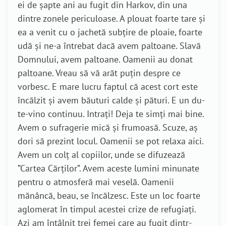
ei de șapte ani au fugit din Harkov, din una
dintre zonele periculoase. A plouat foarte tare și
ea a venit cu o jachetă subțire de ploaie, foarte
udă și ne-a întrebat dacă avem paltoane. Slavă
Domnului, avem paltoane. Oamenii au donat
paltoane. Vreau să vă arăt puțin despre ce
vorbesc. E mare lucru faptul că acest cort este
încălzit și avem băuturi calde și pături. E un du-
te-vino continuu. Intrați! Deja te simți mai bine.
Avem o sufragerie mică și frumoasă. Scuze, aș
dori să prezint locul. Oamenii se pot relaxa aici.
Avem un colț al copiilor, unde se difuzează
”Cartea Cărților”. Avem aceste lumini minunate
pentru o atmosferă mai veselă. Oamenii
mănâncă, beau, se încălzesc. Este un loc foarte
aglomerat în timpul acestei crize de refugiați.
Azi am întâlnit trei femei care au fugit dintr-