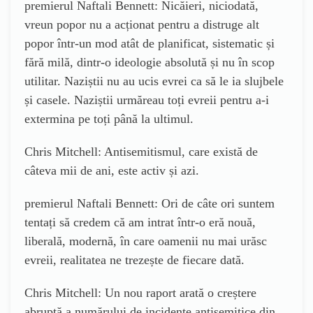
premierul Naftali Bennett: Nicăieri, niciodată,
vreun popor nu a acționat pentru a distruge alt
popor într-un mod atât de planificat, sistematic și
fără milă, dintr-o ideologie absolută și nu în scop
utilitar. Naziștii nu au ucis evrei ca să le ia slujbele
și casele. Naziștii urmăreau toți evreii pentru a-i
extermina pe toți până la ultimul.
Chris Mitchell: Antisemitismul, care există de
câteva mii de ani, este activ și azi.
premierul Naftali Bennett: Ori de câte ori suntem
tentați să credem că am intrat într-o eră nouă,
liberală, modernă, în care oamenii nu mai urăsc
evreii, realitatea ne trezește de fiecare dată.
Chris Mitchell: Un nou raport arată o creștere
abruptă a numărului de incidente antisemitice din