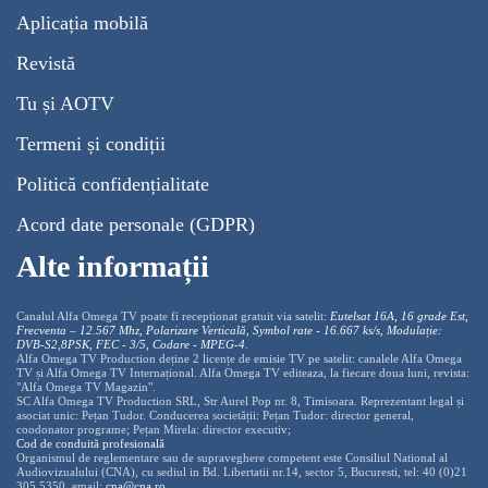
Aplicația mobilă
Revistă
Tu și AOTV
Termeni și condiții
Politică confidențialitate
Acord date personale (GDPR)
Alte informații
Canalul Alfa Omega TV poate fi recepționat gratuit via satelit:
Eutelsat 16A, 16 grade Est,
Frecventa – 12.567 Mhz, Polarizare
Vertica
lă, Symbol rate - 16.667 ks/s, Modulație:
DVB-S2,8PSK, FEC - 3/5, Codare - MPEG-4
.
Alfa Omega TV Production deține 2 licențe de emisie TV pe satelit: canalele Alfa Omega
TV și Alfa Omega TV Internațional. Alfa Omega TV editeaza, la fiecare doua luni, revista:
"Alfa Omega TV Magazin".
SC Alfa Omega TV Production SRL, Str Aurel Pop nr. 8, Timisoara. Reprezentant legal și
asociat unic: Pețan Tudor. Conducerea societății: Pețan Tudor: director general,
coodonator programe; Pețan Mirela: director executiv;
Cod de conduită profesională
Organismul de reglementare sau de supraveghere competent este Consiliul National al
Audiovizualului (CNA), cu sediul in Bd. Libertatii nr.14, sector 5, Bucuresti, tel: 40 (0)21
305 5350, email:
cna@cna.ro