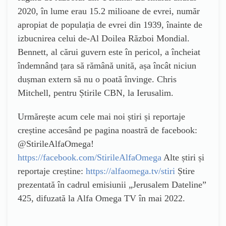
2020, în lume erau 15.2 milioane de evrei, număr
apropiat de populația de evrei din 1939, înainte de
izbucnirea celui de-Al Doilea Război Mondial.
Bennett, al cărui guvern este în pericol, a încheiat
îndemnând țara să rămână unită, așa încât niciun
dușman extern să nu o poată învinge. Chris
Mitchell, pentru Știrile CBN, la Ierusalim.
Urmărește acum cele mai noi știri și reportaje
creștine accesând pe pagina noastră de facebook:
@StirileAlfaOmega!
https://facebook.com/StirileAlfaOmega
Alte știri și
reportaje creștine:
https://alfaomega.tv/stiri
Știre
prezentată în cadrul emisiunii „Jerusalem Dateline”
425, difuzată la Alfa Omega TV în mai 2022.