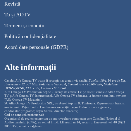
Revistă
Tu și AOTV
Termeni și condiții
Politică confidențialitate
Acord date personale (GDPR)
Alte informații
Canalul Alfa Omega TV poate fi recepționat gratuit via satelit:
Eutelsat 16A, 16 grade Est,
Frecventa – 12.567 Mhz, Polarizare
Vertica
lă, Symbol rate - 16.667 ks/s, Modulație:
DVB-S2,8PSK, FEC - 3/5, Codare - MPEG-4
.
Alfa Omega TV Production deține 2 licențe de emisie TV pe satelit: canalele Alfa Omega
TV și Alfa Omega TV Internațional. Alfa Omega TV editeaza, la fiecare doua luni, revista:
"Alfa Omega TV Magazin".
SC Alfa Omega TV Production SRL, Str Aurel Pop nr. 8, Timisoara. Reprezentant legal și
asociat unic: Pețan Tudor. Conducerea societății: Pețan Tudor: director general,
coodonator programe; Pețan Mirela: director executiv;
Cod de conduită profesională
Organismul de reglementare sau de supraveghere competent este Consiliul National al
Audiovizualului (CNA), cu sediul in Bd. Libertatii nr.14, sector 5, Bucuresti, tel: 40 (0)21
305 5350, email:
cna@cna.ro