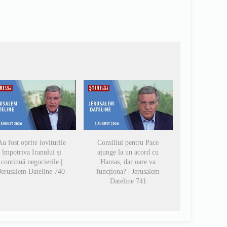
u fost oprite loviturile
Consiliul pentru Pace
împotriva Iranului și
ajunge la un acord cu
continuă negocierile |
Hamas, dar oare va
Jerusalem Dateline 740
funcționa? | Jerusalem
Dateline 741