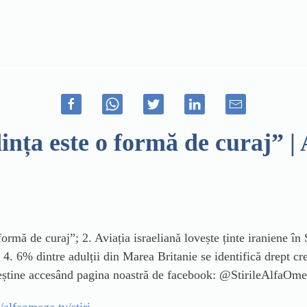
ința este o formă de curaj”
 formă de curaj”; 2. Aviația israeliană lovește ținte iraniene î
 4. 6% dintre adulții din Marea Britanie se identifică drept cre
creștine accesând pagina noastră de facebook: @StirileAlfaOm