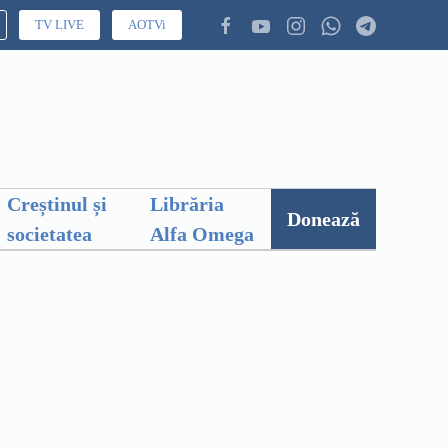
TV LIVE
AOTVi
Creștinul și
Librăria
Donează
societatea
Alfa Omega