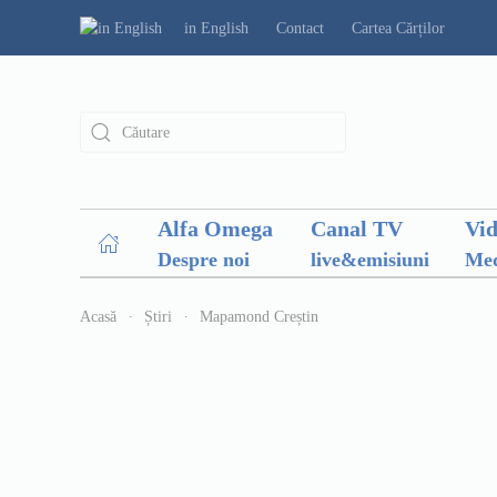
in English
Contact
Cartea Cărților
Alfa Omega
Canal TV
Vi
Despre noi
live&emisiuni
Med
Acasă
Știri
Mapamond Creștin