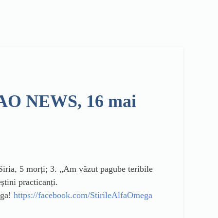
 | AO NEWS, 16 mai
n Siria, 5 morți; 3. „Am văzut pagube teribile
știni practicanți.
ega!
https://facebook.com/StirileAlfaOmega