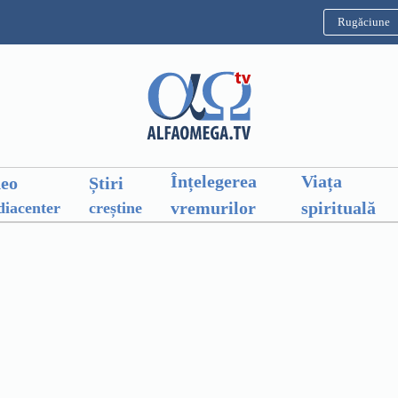
Rugăciune
Înțelegerea
Viața
deo
Știri
vremurilor
spirituală
iacenter
creștine