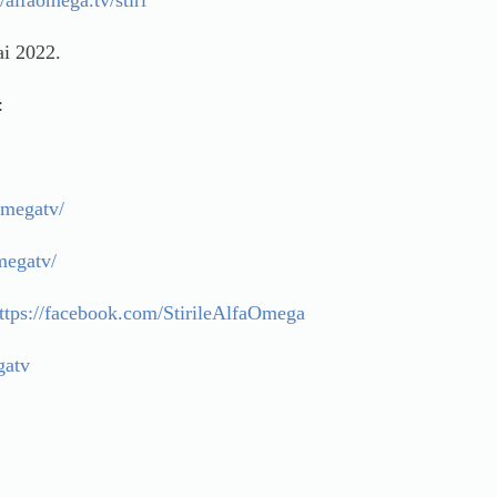
//alfaomega.tv/stiri
ai 2022.
:
omegatv/
megatv/
ttps://facebook.com/StirileAlfaOmega
gatv