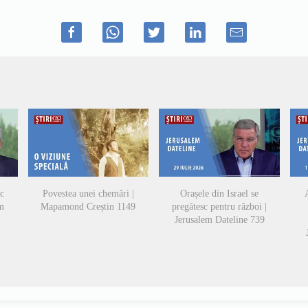
sc
Povestea unei chemări |
Orașele din Israel se
A
em
Mapamond Creștin 1149
pregătesc pentru război |
Jerusalem Dateline 739