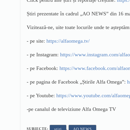
Click pentru alte știri și reportaje creștine:
https:
Știri prezentate în cadrul „AO NEWS” din 16 m
Vizitează-ne, uite toate locurile unde te așteptăm
- pe site:
https://alfaomega.tv/
- pe Instagram:
https://www.instagram.com/alfa
- pe Facebook:
https://www.facebook.com/alfao
- pe pagina de Facebook „Știrile Alfa Omega”:
h
- pe Youtube:
https://www.youtube.com/alfaome
-pe canalul de televiziune Alfa Omega TV
SUBIECTE:
,
stiri
AO NEWS