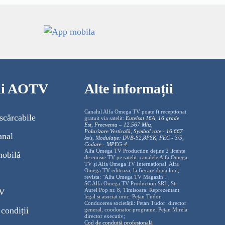
cii AOTV
Alte informații
Canalul Alfa Omega TV poate fi recepționat
scărcabile
gratuit via satelit:
Eutelsat 16A, 16 grade
Est, Frecventa – 12.567 Mhz,
Polarizare
Vertica
lă, Symbol rate - 16.667
anal
ks/s, Modulație: DVB-S2,8PSK, FEC - 3/5,
Codare - MPEG-4
.
Alfa Omega TV Production deține 2 licențe
mobilă
de emisie TV pe satelit: canalele Alfa Omega
TV și Alfa Omega TV Internațional. Alfa
Omega TV editeaza, la fiecare doua luni,
revista: "Alfa Omega TV Magazin".
SC Alfa Omega TV Production SRL, Str
TV
Aurel Pop nr. 8, Timisoara. Reprezentant
legal și asociat unic: Pețan Tudor.
Conducerea societății: Pețan Tudor: director
condiții
general, coodonator programe; Pețan Mirela:
director executiv;
Cod de conduită profesională