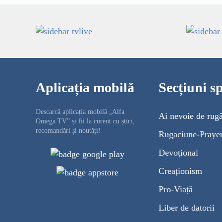
Aplicația mobilă
Secțiuni sp
Descarcă aplicația mobilă „Alfa
Ai nevoie de rug
Omega TV” și fii la curent cu știri,
recomandări și noutăți!
Rugaciune-Praye
Devoțional
Creaționism
Pro-Viață
Liber de datorii