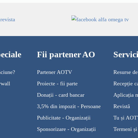
eciale
Fii partener AO
Servi
ăciune?
Partener AOTV
Resurse de
rwall
Proiecte - fii parte
Recepție c
Donații - card bancar
Aplicația 
3,5% din impozit - Persoane
Revistă
Publicitate - Organizații
Tu și AO
Sponsorizare - Organizații
Termeni și 