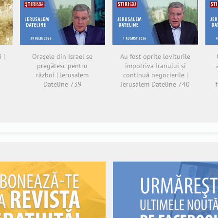
 |
Orașele din Israel se
Au fost oprite loviturile
pregătesc pentru
împotriva Iranului și
război | Jerusalem
continuă negocierile |
Dateline 739
Jerusalem Dateline 740