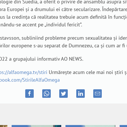
logie din Suedia, a oferit o privire de ansamblu asupra sit
pra Europei și a drumului ei către secularizare. Îndepărt
us la credința că realitatea trebuie acum definită în funcț
nându-se accent pe „individul fericit”.
ustavsson, subliniind probleme precum sexualitatea și iden
ărilor europene s-au separat de Dumnezeu, ca și cum ar fi u
 2022 a grupajului informativ AO NEWS.
ps://alfaomega.tv/stiri
Urmărește acum cele mai noi știri ș
ebook.com/StirileAlfaOmega