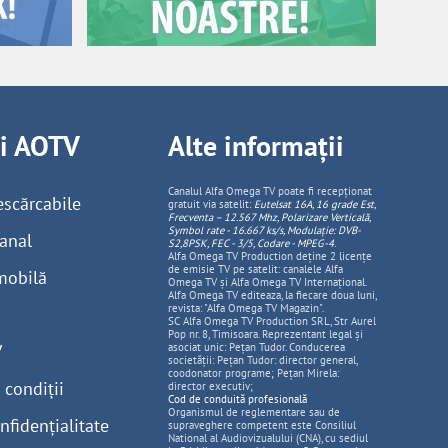
ii AOTV
Alte informații
Canalul Alfa Omega TV poate fi recepționat
escărcabile
gratuit via satelit:
Eutelsat 16A, 16 grade Est,
Frecventa – 12.567 Mhz, Polarizare
Vertica
lă,
Symbol rate - 16.667 ks/s, Modulație: DVB-
anal
S2,8PSK, FEC - 3/5, Codare - MPEG-4
.
Alfa Omega TV Production deține 2 licențe
de emisie TV pe satelit: canalele Alfa
mobilă
Omega TV și Alfa Omega TV Internațional.
Alfa Omega TV editeaza, la fiecare doua luni,
revista: "Alfa Omega TV Magazin".
SC Alfa Omega TV Production SRL, Str Aurel
Pop nr. 8, Timisoara. Reprezentant legal și
V
asociat unic: Pețan Tudor. Conducerea
societății: Pețan Tudor: director general,
coodonator programe; Pețan Mirela:
 condiții
director executiv;
Cod de conduită profesională
Organismul de reglementare sau de
nfidențialitate
supraveghere competent este Consiliul
National al Audiovizualului (CNA), cu sediul