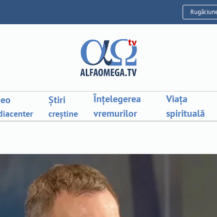
Rugăciun
Înțelegerea
Viața
deo
Știri
vremurilor
spirituală
iacenter
creștine