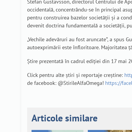
Stefan Gustavsson, directorul Centrului de Apo
occidentală, concentrându-se în principal asu
pentru construirea bazelor societății și a cond
devenit doctrina fundamentală a societății, pu
„
Vechile adevăruri au fost aruncate”, a spus G
autoexprimării este înfloritoare. Majoritatea ț
Știre prezentată în cadrul ediției din 17 mai
Click pentru alte știri și reportaje creștine:
htt
de facebook: @StirileAlfaOmega!
https://fac
Articole similare