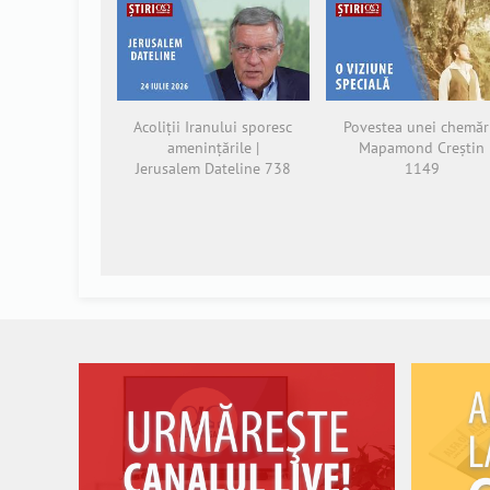
Acoliții Iranului sporesc
Povestea unei chemări
amenințările |
Mapamond Creștin
Jerusalem Dateline 738
1149