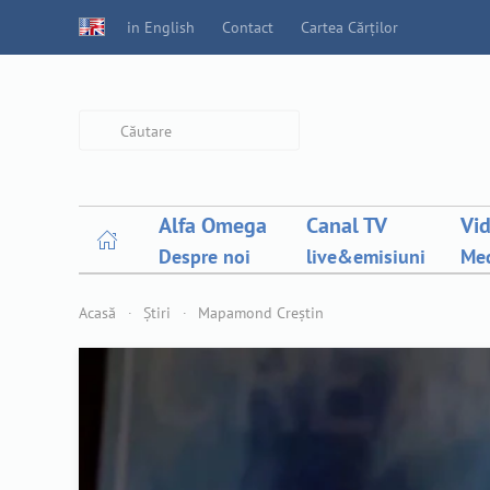
in English
Contact
Cartea Cărților
Type 2 or more characters for
results.
Alfa Omega
Canal TV
Vi
Despre noi
live&emisiuni
Med
Acasă
Știri
Mapamond Creștin