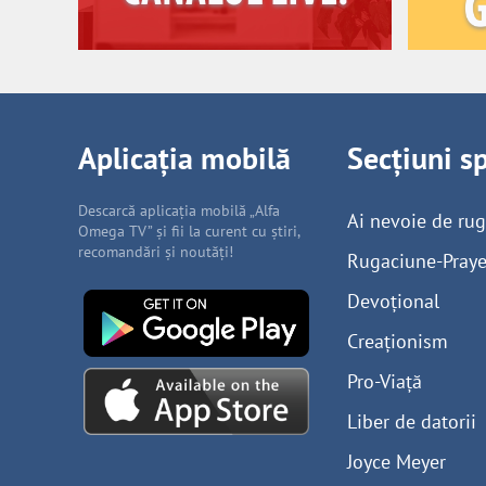
Aplicația mobilă
Secțiuni s
Descarcă aplicația mobilă „Alfa
Ai nevoie de ru
Omega TV” și fii la curent cu știri,
recomandări și noutăți!
Rugaciune-Praye
Devoțional
Creaționism
Pro-Viață
Liber de datorii
Joyce Meyer