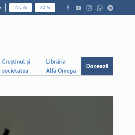
e
TV LIVE
AOTVi
Creștinul și
Librăria
Donează
societatea
Alfa Omega