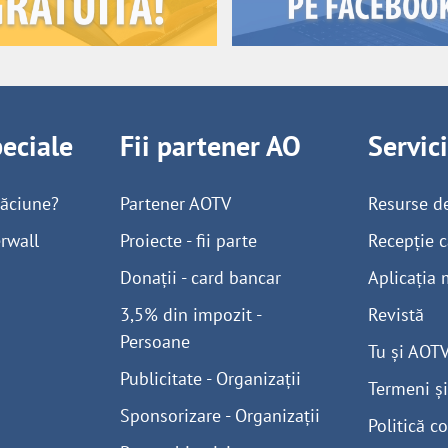
peciale
Fii partener AO
Servic
găciune?
Partener AOTV
Resurse d
rwall
Proiecte - fii parte
Recepție c
Donații - card bancar
Aplicația 
3,5% din impozit -
Revistă
Persoane
Tu și AOT
Publicitate - Organizații
Termeni și
Sponsorizare - Organizații
Politică co