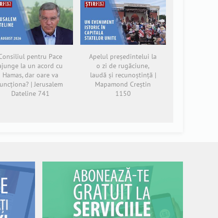
Consiliul pentru Pace
Apelul președintelui la
ajunge la un acord cu
o zi de rugăciune,
Hamas, dar oare va
laudă și recunoștință |
funcționa? | Jerusalem
Mapamond Creștin
Dateline 741
1150