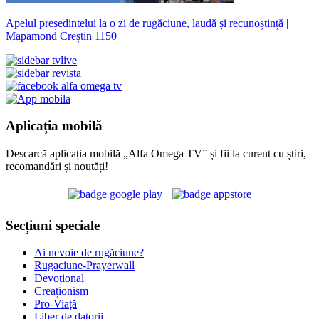
Apelul președintelui la o zi de rugăciune, laudă și recunoștință |
Mapamond Creștin 1150
Aplicația mobilă
Descarcă aplicația mobilă „Alfa Omega TV” și fii la curent cu știri,
recomandări și noutăți!
Secțiuni speciale
Ai nevoie de rugăciune?
Rugaciune-Prayerwall
Devoțional
Creaționism
Pro-Viață
Liber de datorii