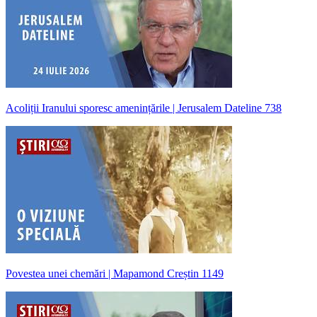
Acoliții Iranului sporesc amenințările | Jerusalem Dateline 738
Povestea unei chemări | Mapamond Creștin 1149