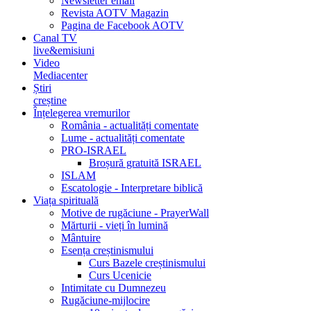
Newsletter email
Revista AOTV Magazin
Pagina de Facebook AOTV
Canal TV
live&emisiuni
Video
Mediacenter
Știri
creștine
Înțelegerea vremurilor
România - actualități comentate
Lume - actualități comentate
PRO-ISRAEL
Broșură gratuită ISRAEL
ISLAM
Escatologie - Interpretare biblică
Viața spirituală
Motive de rugăciune - PrayerWall
Mărturii - vieți în lumină
Mântuire
Esența creștinismului
Curs Bazele creștinismului
Curs Ucenicie
Intimitate cu Dumnezeu
Rugăciune-mijlocire