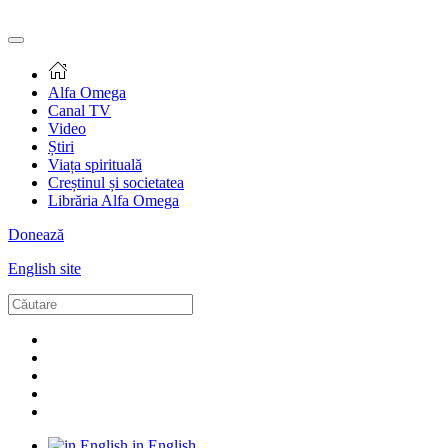
Alfa Omega
Canal TV
Video
Știri
Viața spirituală
Creștinul și societatea
Librăria Alfa Omega
Donează
English site
in English