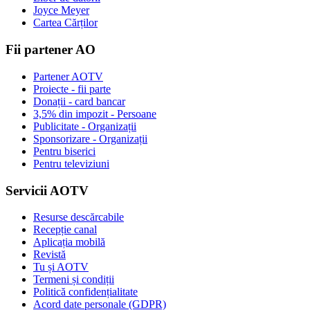
Joyce Meyer
Cartea Cărților
Fii partener AO
Partener AOTV
Proiecte - fii parte
Donații - card bancar
3,5% din impozit - Persoane
Publicitate - Organizații
Sponsorizare - Organizații
Pentru biserici
Pentru televiziuni
Servicii AOTV
Resurse descărcabile
Recepție canal
Aplicația mobilă
Revistă
Tu și AOTV
Termeni și condiții
Politică confidențialitate
Acord date personale (GDPR)