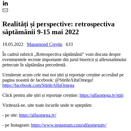
Realități și perspective: retrospectiva
săptămânii 9-15 mai 2022
19.05.2022
Mapamond Creștin
633
În cadrul rubricii „Retrospectiva săptămânii” vom discuta despre
evenimentele recente importante din jurul bisericii și alIerusalimului
petrecute în săptămâna precedentă.
Urmărește acum cele mai noi știri și reportaje creștine accesând pe
pagina noastră de facebook: @StirileAlfaOmega!
https://facebook.com/StirileAlfaOmega
Click pentru alte știri și reportaje creștine:
https://alfaomega.tv/stiri
Vizitează-ne, uite toate locurile unde te așteptăm:
- pe site:
https://alfaomega.tv/
- pe Instagram:
https://www.instagram.com/alfaomegatv/