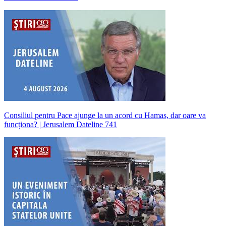
Consiliul pentru Pace ajunge la un acord cu Hamas, dar oare va
funcționa? | Jerusalem Dateline 741