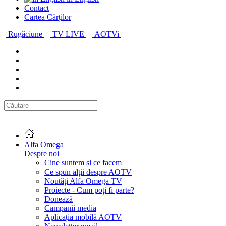
Contact
Cartea Cărților
Rugăciune
TV LIVE
AOTVi
Alfa Omega
Despre noi
Cine suntem și ce facem
Ce spun alții despre AOTV
Noutăți Alfa Omega TV
Proiecte - Cum poți fi parte?
Donează
Campanii media
Aplicația mobilă AOTV