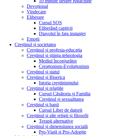
10 minute despre rugăciune
Devoțional
Vindecare
Eliberare
Cursul SOS
Eliberând captivii
Diavolul în fața instanței
Emoții
Creștinul și societatea
Creștinul și profesia-educația
Creștinul și știința-tehnologia
Mediul înconjurător
Creaționism-Evoluționism
Creștinul și statul
Creștinul și Biserica
Istoria creștinismului
Creștinul și relațiile
Cursul Căsătoria și Familia
Creștinul și sexualitatea
Creștinul și banii
Cursul Liber de datorii
Creștinul și alte religii și filosofii
Terapii alternative
Creștinul și dimensiunea socială
Pro-Viață și Pro-Adopție