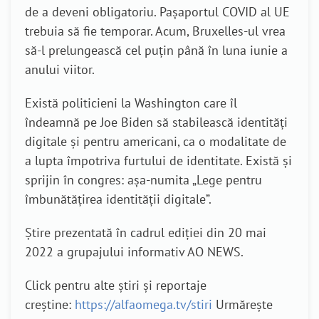
de a deveni obligatoriu. Pașaportul COVID al UE
trebuia să fie temporar. Acum, Bruxelles-ul vrea
să-l prelungească cel puțin până în luna iunie a
anului viitor.
Există politicieni la Washington care îl
îndeamnă pe Joe Biden să stabilească identități
digitale și pentru americani, ca o modalitate de
a lupta împotriva furtului de identitate. Există și
sprijin în congres: așa-numita „Lege pentru
îmbunătățirea identității digitale”.
Știre prezentată în cadrul ediției din 20 mai
2022 a grupajului informativ AO NEWS.
Click pentru alte știri și reportaje
creștine:
https://alfaomega.tv/stiri
Urmărește