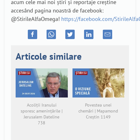
acum cele mai noi știri și reportaje creștine
accesând pagina noastră de facebook:
@StirileAlfaOmega!
https://facebook.com/StirileAl
Articole similare
Acoliții Iranului
Povestea unei
sporesc amenințările |
chemări | Mapamond
Jerusalem Dateline
Creștin 1149
738