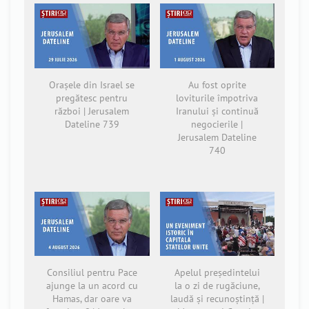
Orașele din Israel se
Au fost oprite
pregătesc pentru
loviturile împotriva
război | Jerusalem
Iranului și continuă
Dateline 739
negocierile |
Jerusalem Dateline
740
Consiliul pentru Pace
Apelul președintelui
ajunge la un acord cu
la o zi de rugăciune,
Hamas, dar oare va
laudă și recunoștință |