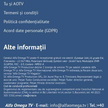
Tu și AOTV
Termeni și condiții
Politică confidențialitate
Acord date personale (GDPR)
Alte informații
Canalul Alfa Omega TV poate fi recepționat gratuit via satelit:
Eutelsat 16A, 16 grade Est,
Frecventa – 12.567 Mhz, Polarizare
Vertica
lă, Symbol rate - 16.667 ks/s, Modulație: DVB-
S2,8PSK, FEC - 3/5, Codare - MPEG-4
.
Alfa Omega TV Production deține 2 licențe de emisie TV pe satelit: canalele Alfa
Omega TV și Alfa Omega TV Internațional. Alfa Omega TV editeaza, la fiecare doua luni,
revista: "Alfa Omega TV Magazin".
SC Alfa Omega TV Production SRL, Str Aurel Pop nr. 8, Timisoara. Reprezentant legal și
asociat unic: Pețan Tudor. Conducerea societății: Pețan Tudor: director general,
coodonator programe; Pețan Mirela: director executiv;
Cod de conduită profesională
Organismul de reglementare sau de supraveghere competent este Consiliul National al
Audiovizualului (CNA), cu sediul in Bd. Libertatii nr.14, sector 5, Bucuresti, tel: 40 (0)21
305 5350, email:
cna@cna.ro
Alfa Omega TV
-
E-mail:
info@alfaomega.tv
|
Tel.:+40