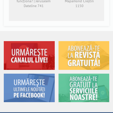
funcționa? | Jerusalem
Mapamond Creștin
Dateline 741
1150