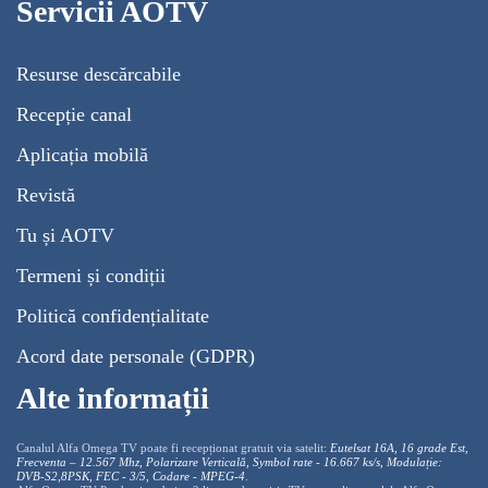
Servicii AOTV
Resurse descărcabile
Recepție canal
Aplicația mobilă
Revistă
Tu și AOTV
Termeni și condiții
Politică confidențialitate
Acord date personale (GDPR)
Alte informații
Canalul Alfa Omega TV poate fi recepționat gratuit via satelit:
Eutelsat 16A, 16 grade Est,
Frecventa – 12.567 Mhz, Polarizare
Vertica
lă, Symbol rate - 16.667 ks/s, Modulație:
DVB-S2,8PSK, FEC - 3/5, Codare - MPEG-4
.