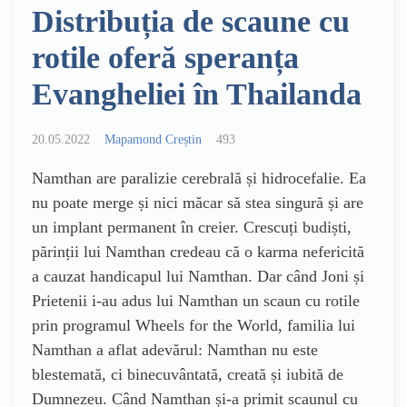
Distribuția de scaune cu
rotile oferă speranța
Evangheliei în Thailanda
20.05.2022
Mapamond Creștin
493
Namthan are paralizie cerebrală și hidrocefalie. Ea
nu poate merge și nici măcar să stea singură și are
un implant permanent în creier. Crescuți budiști,
părinții lui Namthan credeau că o karma nefericită
a cauzat handicapul lui Namthan. Dar când Joni și
Prietenii i-au adus lui Namthan un scaun cu rotile
prin programul Wheels for the World, familia lui
Namthan a aflat adevărul: Namthan nu este
blestemată, ci binecuvântată, creată și iubită de
Dumnezeu. Când Namthan și-a primit scaunul cu