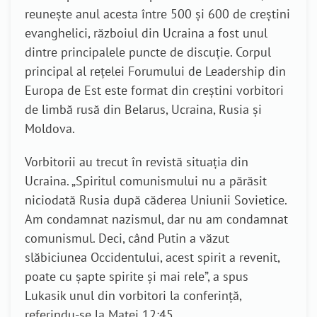
reunește anul acesta între 500 și 600 de creștini
evanghelici, războiul din Ucraina a fost unul
dintre principalele puncte de discuție. Corpul
principal al rețelei Forumului de Leadership din
Europa de Est este format din creștini vorbitori
de limbă rusă din Belarus, Ucraina, Rusia și
Moldova.
Vorbitorii au trecut în revistă situația din
Ucraina. „Spiritul comunismului nu a părăsit
niciodată Rusia după căderea Uniunii Sovietice.
Am condamnat nazismul, dar nu am condamnat
comunismul. Deci, când Putin a văzut
slăbiciunea Occidentului, acest spirit a revenit,
poate cu șapte spirite și mai rele”, a spus
Lukasik unul din vorbitori la conferință,
referindu-se la Matei 12:45.