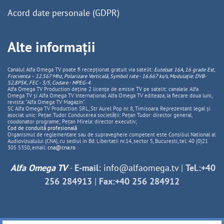
Acord date personale (GDPR)
Alte informații
Canalul Alfa Omega TV poate fi recepționat gratuit via satelit:
Eutelsat 16A, 16 grade Est,
Frecventa – 12.567 Mhz, Polarizare
Vertica
lă, Symbol rate - 16.667 ks/s, Modulație: DVB-
S2,8PSK, FEC - 3/5, Codare - MPEG-4
.
Alfa Omega TV Production deține 2 licențe de emisie TV pe satelit: canalele Alfa
Omega TV și Alfa Omega TV Internațional. Alfa Omega TV editeaza, la fiecare doua luni,
revista: "Alfa Omega TV Magazin".
SC Alfa Omega TV Production SRL, Str Aurel Pop nr. 8, Timisoara. Reprezentant legal și
asociat unic: Pețan Tudor. Conducerea societății: Pețan Tudor: director general,
coodonator programe; Pețan Mirela: director executiv;
Cod de conduită profesională
Organismul de reglementare sau de supraveghere competent este Consiliul National al
Audiovizualului (CNA), cu sediul in Bd. Libertatii nr.14, sector 5, Bucuresti, tel: 40 (0)21
305 5350, email:
cna@cna.ro
Alfa Omega TV
-
E-mail:
info@alfaomega.tv
|
Tel.:+40
256 284913
|
Fax:+40 256 284912