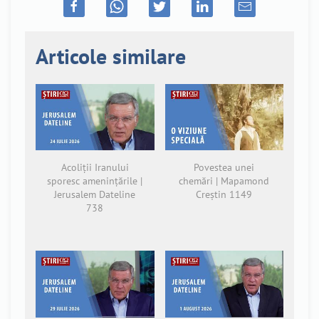
Articole similare
Acoliții Iranului
Povestea unei
sporesc amenințările |
chemări | Mapamond
Jerusalem Dateline
Creștin 1149
738