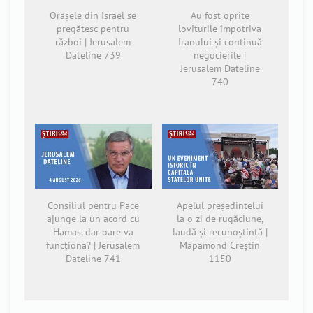
Orașele din Israel se
Au fost oprite
pregătesc pentru
loviturile împotriva
război | Jerusalem
Iranului și continuă
Dateline 739
negocierile |
Jerusalem Dateline
740
Consiliul pentru Pace
Apelul președintelui
ajunge la un acord cu
la o zi de rugăciune,
Hamas, dar oare va
laudă și recunoștință |
funcționa? | Jerusalem
Mapamond Creștin
Dateline 741
1150