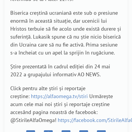
Biserica creștină ucraniană este sub o presiune
enormă în această situație, dar ucenicii lui
Hristos terbuie să fie acolo unde există durere și
suferință. Lukasik spune că nu știe nicio biserică
din Ucraina care să nu fie activă. Prima sesiune
s-a încheiat cu un apel la sprijin în rugăciune.
Știre prezentată în cadrul ediției din 24 mai
2022 a grupajului informativ AO NEWS.
Click pentru alte știri și reportaje
creștine:
https://alfaomega.tv/stiri
Urmărește
acum cele mai noi știri și reportaje creștine
accesând pagina noastră de facebook:
@StirileAlfaOmega!
https://facebook.com/StirileAl